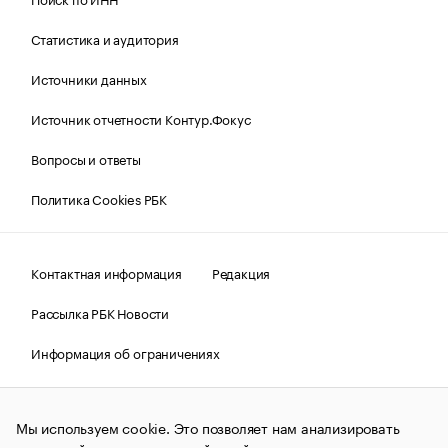
Статистика и аудитория
Источники данных
Источник отчетности Контур.Фокус
Вопросы и ответы
Политика Cookies РБК
Контактная информация
Редакция
Рассылка РБК Новости
Информация об ограничениях
Правовая информация
О соблюдении авторских прав
Мы используем cookie. Это позволяет нам анализировать
© АО «РОСБИЗНЕСКОНСАЛТИНГ»,
1995–2026.
Сообщения
и материалы информационного агентства «РБК»