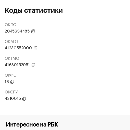
Коды статистики
ОКПО
2045634485
ОКАТО
41230552000
ОКТМО
41630152051
ОКФС
16
ОКОГУ
4210015
Интересное на РБК