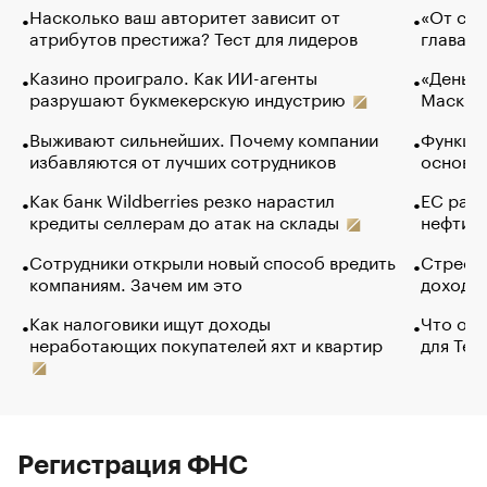
Насколько ваш авторитет зависит от
«От спо
атрибутов престижа? Тест для лидеров
глава к
Казино проиграло. Как ИИ-агенты
«Деньги
разрушают букмекерскую индустрию
Маск в 
Выживают сильнейших. Почему компании
Функции
избавляются от лучших сотрудников
основ э
Как банк Wildberries резко нарастил
ЕС раз
кредиты селлерам до атак на склады
нефти —
Сотрудники открыли новый способ вредить
Стресс 
компаниям. Зачем им это
доходов
Как налоговики ищут доходы
Что обв
неработающих покупателей яхт и квартир
для Tel
Регистрация ФНС