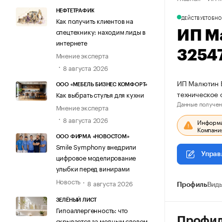
НЕФТЕТРАФИК
ДЕЙСТВУЕТ
ОБНО
Как получить клиентов на
спецтехнику: находим лиды в
ИП М
интернете
3254
Мнение эксперта
8 августа 2026
ИП Малютин В
ООО «МЕБЕЛЬ БИЗНЕС КОМФОРТ»
техническое 
Как выбрать стулья для кухни
Данные получен
Мнение эксперта
8 августа 2026
Информац
Компания
ООО ФИРМА «НОВОСТОМ»
Smile Symphony внедрили
Управ
цифровое моделирование
улыбки перед винирами
Новость
8 августа 2026
Профиль
Виды
ЗЕЛЁНЫЙ ЛИСТ
Гипоаллергенность: что
Профи
скрывается за модным словом