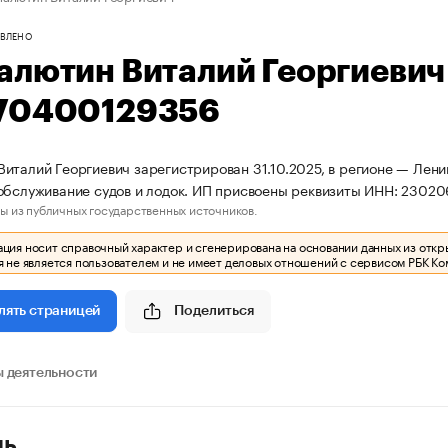
ВЛЕНО
алютин Виталий Георгиеви
70400129356
италий Георгиевич зарегистрирован 31.10.2025, в регионе — Лени
обслуживание судов и лодок. ИП присвоены реквизиты ИНН: 230
ы из публичных государственных источников.
ия носит справочный характер и сгенерирована на основании данных из откр
 не является пользователем и не имеет деловых отношений с сервисом РБК Ко
Поделиться
лять страницей
 деятельности
ль