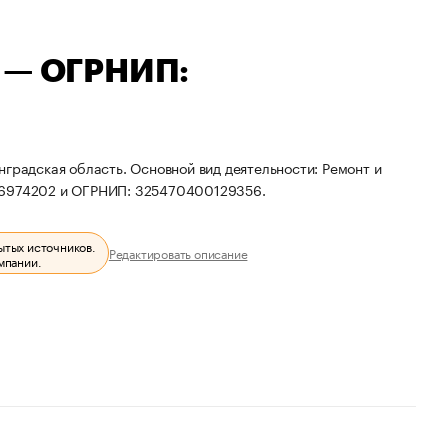
ч — ОГРНИП:
нградская область. Основной вид деятельности: Ремонт и
206974202 и ОГРНИП: 325470400129356.
ытых источников.
Редактировать описание
мпании.