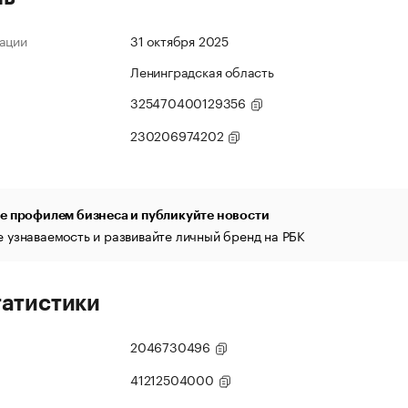
ации
31 октября 2025
Ленинградская область
325470400129356
230206974202
е профилем бизнеса и публикуйте новости
 узнаваемость и развивайте личный бренд на РБК
татистики
2046730496
41212504000