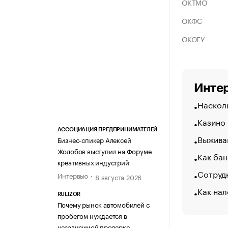
ОКТМО
ОКФС
ОКОГУ
Интер
Насколь
Казино
АССОЦИАЦИЯ ПРЕДПРИНИМАТЕЛЕЙ
Выжива
Бизнес-спикер Алексей
Жолобов выступил на Форуме
Как бан
креативных индустрий
Сотрудн
Интервью
8 августа 2026
Как нал
RULIZOR
Почему рынок автомобилей с
пробегом нуждается в
независимой проверке