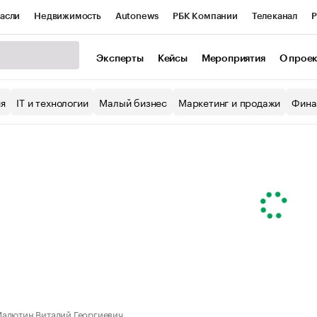
асли
Недвижимость
Autonews
РБК Компании
Телеканал
Р
К Курсы
РБК Life
Тренды
Визионеры
Национальные проекты
Эксперты
Кейсы
Мероприятия
О прое
уб
Исследования
Кредитные рейтинги
Франшизы
Газета
ия
IT и технологии
Малый бизнес
Маркетинг и продажи
Фина
Проверка контрагентов
Политика
Экономика
Бизнес
ы
алютин Виталий Георгиевич