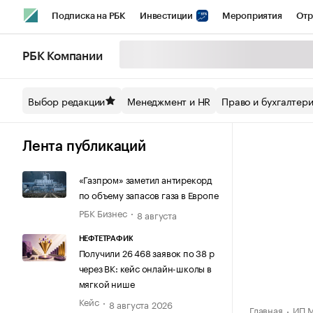
Подписка на РБК
Инвестиции
Мероприятия
Отр
Спорт
Школа управления РБК
РБК Образование
РБ
РБК Компании
Стиль
Крипто
РБК Бизнес-среда
Дискуссионный кл
Выбор редакции
Менеджмент и HR
Право и бухгалтер
Спецпроекты СПб
Конференции СПб
Спецпроекты
Технологии и медиа
Финансы
Рынок наличной валют
Лента публикаций
«Газпром» заметил антирекорд
по объему запасов газа в Европе
РБК Бизнес
8 августа
НЕФТЕТРАФИК
Получили 26 468 заявок по 38 р
через ВК: кейс онлайн-школы в
мягкой нише
Кейс
8 августа 2026
Главная
ИП М