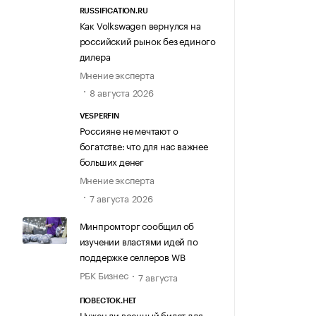
RUSSIFICATION.RU
Как Volkswagen вернулся на
российский рынок без единого
дилера
Мнение эксперта
8 августа 2026
VESPERFIN
Россияне не мечтают о
богатстве: что для нас важнее
больших денег
Мнение эксперта
7 августа 2026
Минпромторг сообщил об
изучении властями идей по
поддержке селлеров WB
РБК Бизнес
7 августа
ПОВЕСТОК.НЕТ
Нужен ли военный билет для