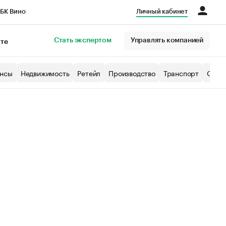
БК Вино
Личный кабинет
Город
Стать экспертом
Управлять компанией
кте
нсы
Недвижимость
Ретейл
Производство
Транспорт
Образ