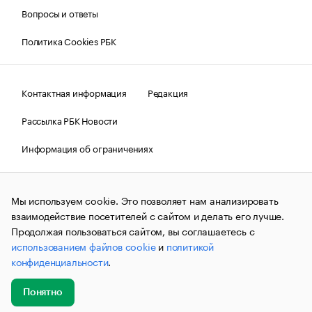
Вопросы и ответы
Политика Cookies РБК
Контактная информация
Редакция
Рассылка РБК Новости
Информация об ограничениях
Правовая информация
О соблюдении авторских прав
Мы используем cookie. Это позволяет нам анализировать
© АО «РОСБИЗНЕСКОНСАЛТИНГ»,
1995–2026.
Сообщения
и материалы информационного агентства «РБК»
взаимодействие посетителей с сайтом и делать его лучше.
(зарегистрировано Федеральной службой по надзору в сфере
Продолжая пользоваться сайтом, вы соглашаетесь с
связи, информационных технологий и массовых
использованием файлов cookie
и
политикой
коммуникаций (Роскомнадзор) 09.12.2015 за номером ИА
№ФС77-63848) сопровождаются пометкой «РБК». Отдельные
конфиденциальности
.
публикации могут содержать информацию,
не предназначенную для пользователей
до 18 лет.
companycardsfeedback@rbc.ru
Понятно
Добавить