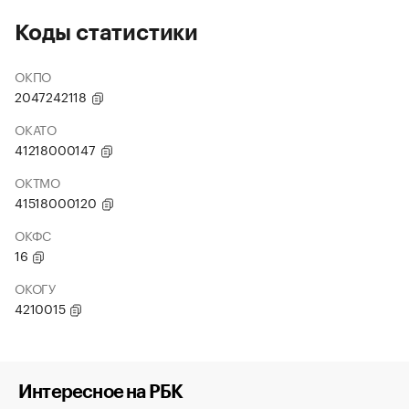
Коды статистики
ОКПО
2047242118
ОКАТО
41218000147
ОКТМО
41518000120
ОКФС
16
ОКОГУ
4210015
Интересное на РБК