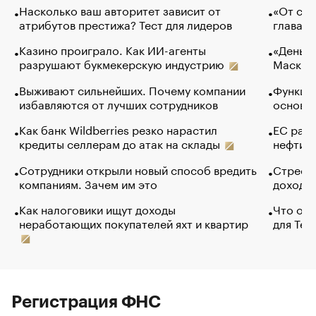
Насколько ваш авторитет зависит от
«От спо
атрибутов престижа? Тест для лидеров
глава к
Казино проиграло. Как ИИ-агенты
«Деньги
разрушают букмекерскую индустрию
Маск в 
Выживают сильнейших. Почему компании
Функции
избавляются от лучших сотрудников
основ э
Как банк Wildberries резко нарастил
ЕС раз
кредиты селлерам до атак на склады
нефти —
Сотрудники открыли новый способ вредить
Стресс 
компаниям. Зачем им это
доходов
Как налоговики ищут доходы
Что обв
неработающих покупателей яхт и квартир
для Tel
Регистрация ФНС