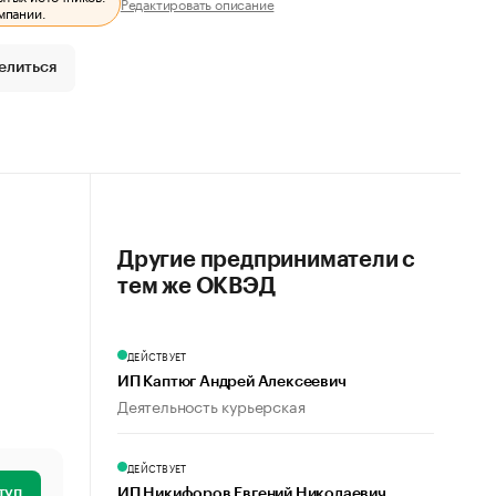
Редактировать описание
мпании.
елиться
Другие предприниматели с
тем же ОКВЭД
ДЕЙСТВУЕТ
ИП Каптюг Андрей Алексеевич
Деятельность курьерская
ДЕЙСТВУЕТ
туп
ИП Никифоров Евгений Николаевич