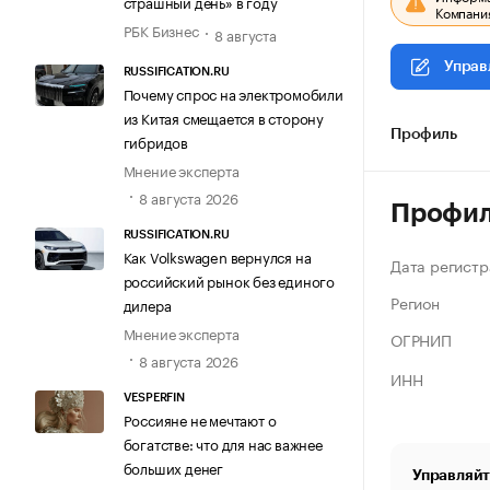
страшный день» в году
Компания
РБК Бизнес
8 августа
Управ
RUSSIFICATION.RU
Почему спрос на электромобили
из Китая смещается в сторону
Профиль
гибридов
Мнение эксперта
8 августа 2026
Профи
RUSSIFICATION.RU
Как Volkswagen вернулся на
Дата регистр
российский рынок без единого
Регион
дилера
Мнение эксперта
ОГРНИП
8 августа 2026
ИНН
VESPERFIN
Россияне не мечтают о
богатстве: что для нас важнее
больших денег
Управляйт