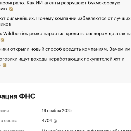
 проиграло. Как ИИ-агенты разрушают букмекерскую
рию
ют сильнейших. Почему компании избавляются от лучших
ников
к Wildberries резко нарастил кредиты селлерам до атак н
ики открыли новый способ вредить компаниям. Зачем им
оговики ищут доходы неработающих покупателей яхт и
р
рация ФНС
ации
19 ноября 2025
го органа
4704
 налогового
Межрайонная инспекция Федеральной налог