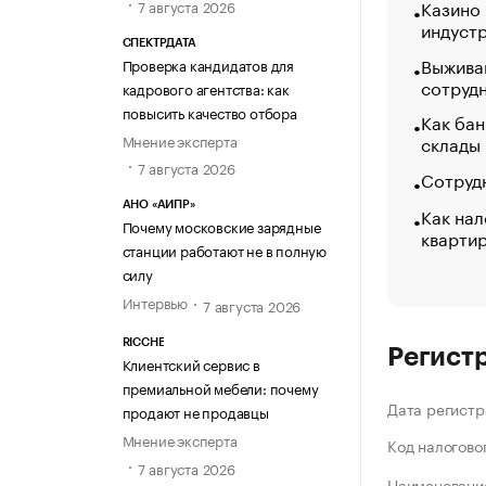
Казино
7 августа 2026
индуст
СПЕКТРДАТА
Выжива
Проверка кандидатов для
сотруд
кадрового агентства: как
повысить качество отбора
Как бан
Мнение эксперта
склады
7 августа 2026
Сотрудн
АНО «АИПР»
Как нал
Почему московские зарядные
кварти
станции работают не в полную
силу
Интервью
7 августа 2026
RICCHE
Регист
Клиентский сервис в
премиальной мебели: почему
Дата регистр
продают не продавцы
Мнение эксперта
Код налогово
7 августа 2026
Наименование