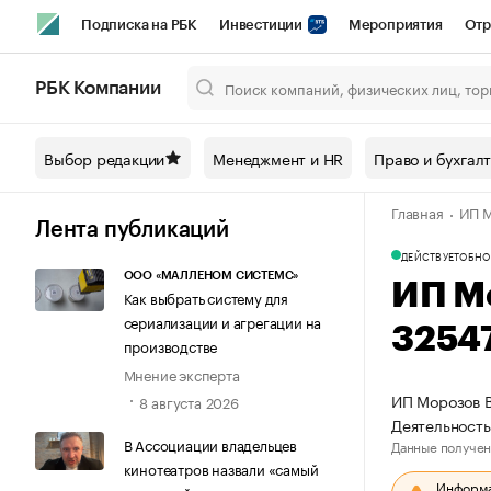
Подписка на РБК
Инвестиции
Мероприятия
Отр
Спорт
Школа управления РБК
РБК Образование
РБ
РБК Компании
Город
Стиль
Крипто
РБК Бизнес-среда
Дискусси
Выбор редакции
Менеджмент и HR
Право и бухгал
Спецпроекты СПб
Конференции СПб
Спецпроекты
Главная
ИП М
Технологии и медиа
Финансы
Рынок наличной валют
Лента публикаций
ДЕЙСТВУЕТ
ОБНО
ООО «МАЛЛЕНОМ СИСТЕМС»
ИП М
Как выбрать систему для
сериализации и агрегации на
3254
производстве
Мнение эксперта
ИП Морозов В
8 августа 2026
Деятельность
В Ассоциации владельцев
Данные получен
кинотеатров назвали «самый
Информац