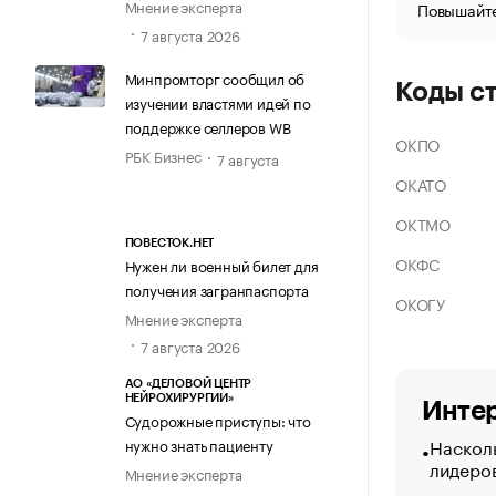
Мнение эксперта
Повышайте
7 августа 2026
Минпромторг сообщил об
Коды с
изучении властями идей по
поддержке селлеров WB
ОКПО
РБК Бизнес
7 августа
ОКАТО
ОКТМО
ПОВЕСТОК.НЕТ
ОКФС
Нужен ли военный билет для
получения загранпаспорта
ОКОГУ
Мнение эксперта
7 августа 2026
АО «ДЕЛОВОЙ ЦЕНТР
НЕЙРОХИРУРГИИ»
Интер
Судорожные приступы: что
Насколь
нужно знать пациенту
лидеро
Мнение эксперта