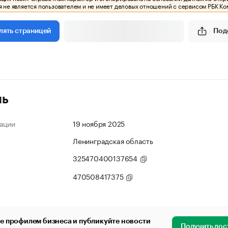
 не является пользователем и не имеет деловых отношений с сервисом РБК Ко
Под
лять страницей
ль
ации
19 ноября 2025
Ленинградская область
325470400137654
470508417375
е профилем бизнеса и публикуйте новости
Получить дос