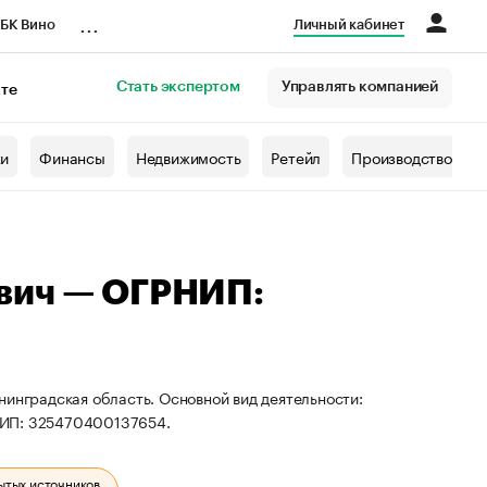
...
БК Вино
Личный кабинет
Стать экспертом
Управлять компанией
кте
азета
жи
Финансы
Недвижимость
Ретейл
Производство
вич — ОГРНИП:
нинградская область. Основной вид деятельности:
НИП: 325470400137654.
ытых источников.