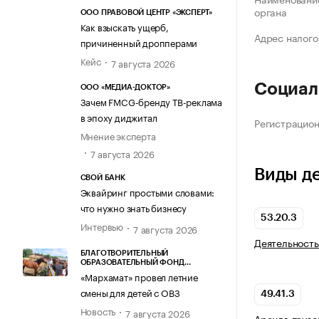
органа
ООО ПРАВОВОЙ ЦЕНТР «ЭКСПЕРТ»
Как взыскать ущерб,
Адрес налого
причиненный дропперами
Кейс
7 августа 2026
Социал
ООО «МЕДИА-ДОКТОР»
Зачем FMCG-бренду ТВ-реклама
в эпоху диджитал
Регистрацио
Мнение эксперта
7 августа 2026
Виды д
СВОЙ БАНК
Эквайринг простыми словами:
что нужно знать бизнесу
53.20.3
Интервью
7 августа 2026
Деятельность
БЛАГОТВОРИТЕЛЬНЫЙ
ОБРАЗОВАТЕЛЬНЫЙ ФОНД
«МАРХАМАТ»
«Мархамат» провел летние
смены для детей с ОВЗ
49.41.3
Новость
7 августа 2026
Аренда грузо