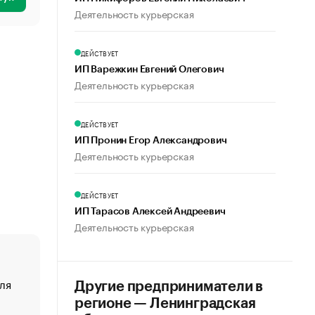
Деятельность курьерская
ДЕЙСТВУЕТ
ИП Варежкин Евгений Олегович
Деятельность курьерская
ДЕЙСТВУЕТ
ИП Пронин Егор Александрович
Деятельность курьерская
ДЕЙСТВУЕТ
ИП Тарасов Алексей Андреевич
Деятельность курьерская
ля
«От спорта тело стареет иначе». Как живет глава ко
Другие предприниматели в
создавшей GTA
регионе — Ленинградская