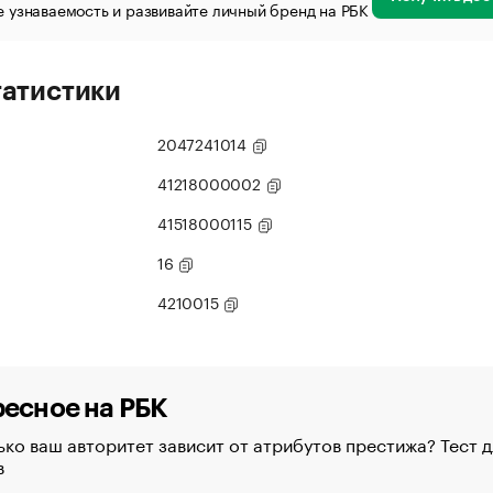
 узнаваемость и развивайте личный бренд на РБК
татистики
2047241014
41218000002
41518000115
16
4210015
есное на РБК
ко ваш авторитет зависит от атрибутов престижа? Тест д
в