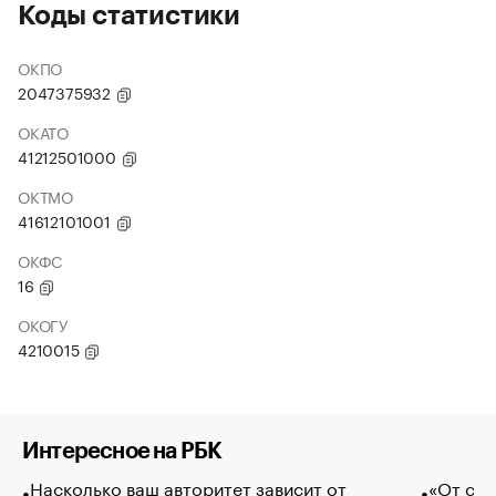
Коды статистики
ОКПО
2047375932
ОКАТО
41212501000
ОКТМО
41612101001
ОКФС
16
ОКОГУ
4210015
Интересное на РБК
Насколько ваш авторитет зависит от
«От спо