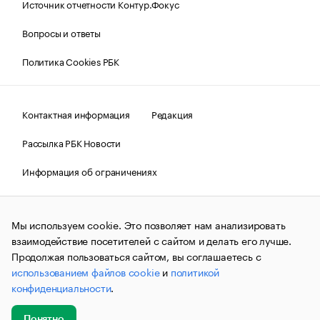
Источник отчетности Контур.Фокус
Вопросы и ответы
Политика Cookies РБК
Контактная информация
Редакция
Рассылка РБК Новости
Информация об ограничениях
Правовая информация
О соблюдении авторских прав
Мы используем cookie. Это позволяет нам анализировать
© АО «РОСБИЗНЕСКОНСАЛТИНГ»,
1995–2026.
Сообщения
и материалы информационного агентства «РБК»
взаимодействие посетителей с сайтом и делать его лучше.
(зарегистрировано Федеральной службой по надзору в сфере
Продолжая пользоваться сайтом, вы соглашаетесь с
связи, информационных технологий и массовых
использованием файлов cookie
и
политикой
коммуникаций (Роскомнадзор) 09.12.2015 за номером ИА
№ФС77-63848) сопровождаются пометкой «РБК». Отдельные
конфиденциальности
.
публикации могут содержать информацию,
не предназначенную для пользователей
до 18 лет.
companycardsfeedback@rbc.ru
Понятно