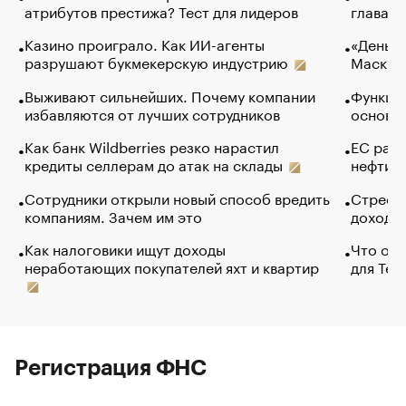
атрибутов престижа? Тест для лидеров
глава к
Казино проиграло. Как ИИ-агенты
«Деньги
разрушают букмекерскую индустрию
Маск в 
Выживают сильнейших. Почему компании
Функции
избавляются от лучших сотрудников
основ э
Как банк Wildberries резко нарастил
ЕС раз
кредиты селлерам до атак на склады
нефти —
Сотрудники открыли новый способ вредить
Стресс 
компаниям. Зачем им это
доходов
Как налоговики ищут доходы
Что обв
неработающих покупателей яхт и квартир
для Tel
Регистрация ФНС