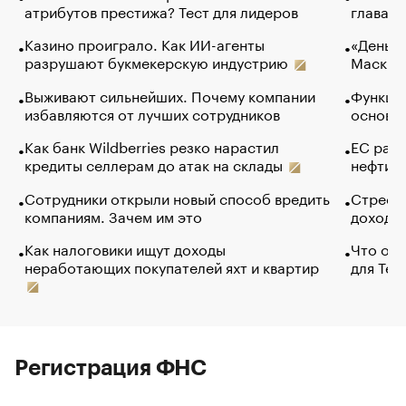
атрибутов престижа? Тест для лидеров
глава к
Казино проиграло. Как ИИ-агенты
«Деньги
разрушают букмекерскую индустрию
Маск в 
Выживают сильнейших. Почему компании
Функции
избавляются от лучших сотрудников
основ э
Как банк Wildberries резко нарастил
ЕС раз
кредиты селлерам до атак на склады
нефти —
Сотрудники открыли новый способ вредить
Стресс 
компаниям. Зачем им это
доходов
Как налоговики ищут доходы
Что обв
неработающих покупателей яхт и квартир
для Tel
Регистрация ФНС