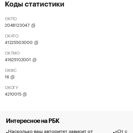
Коды статистики
ОКПО
2048123047
ОКАТО
41225503000
ОКТМО
41625102001
ОКФС
16
ОКОГУ
4210015
Интересное на РБК
Насколько ваш авторитет зависит от
«От спо