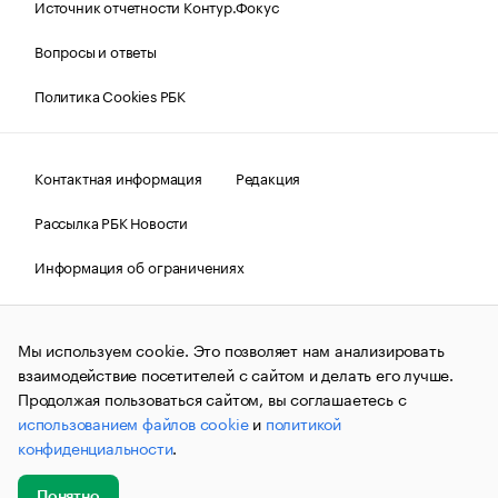
Источник отчетности Контур.Фокус
Вопросы и ответы
Политика Cookies РБК
Контактная информация
Редакция
Рассылка РБК Новости
Информация об ограничениях
Правовая информация
О соблюдении авторских прав
Мы используем cookie. Это позволяет нам анализировать
© АО «РОСБИЗНЕСКОНСАЛТИНГ»,
1995–2026.
Сообщения
и материалы информационного агентства «РБК»
взаимодействие посетителей с сайтом и делать его лучше.
(зарегистрировано Федеральной службой по надзору в сфере
Продолжая пользоваться сайтом, вы соглашаетесь с
связи, информационных технологий и массовых
использованием файлов cookie
и
политикой
коммуникаций (Роскомнадзор) 09.12.2015 за номером ИА
№ФС77-63848) сопровождаются пометкой «РБК». Отдельные
конфиденциальности
.
публикации могут содержать информацию,
не предназначенную для пользователей
до 18 лет.
companycardsfeedback@rbc.ru
Понятно