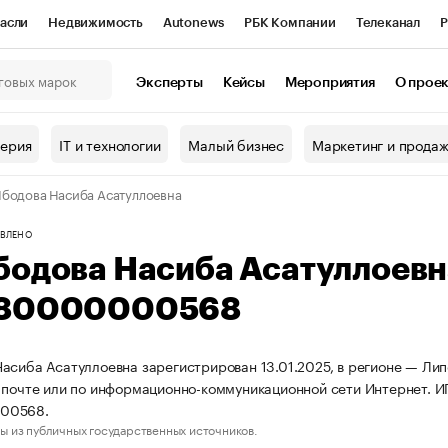
асли
Недвижимость
Autonews
РБК Компании
Телеканал
Р
К Курсы
РБК Life
Тренды
Визионеры
Национальные проекты
Эксперты
Кейсы
Мероприятия
О прое
онный клуб
Исследования
Кредитные рейтинги
Франшизы
Г
терия
IT и технологии
Малый бизнес
Маркетинг и прода
Проверка контрагентов
Политика
Экономика
Бизнес
бодова Насиба Асатуллоевна
ы
ВЛЕНО
бодова Насиба Асатуллоев
80000000568
асиба Асатуллоевна зарегистрирован 13.01.2025, в регионе — Липе
 почте или по информационно-коммуникационной сети Интернет.
00568.
ы из публичных государственных источников.