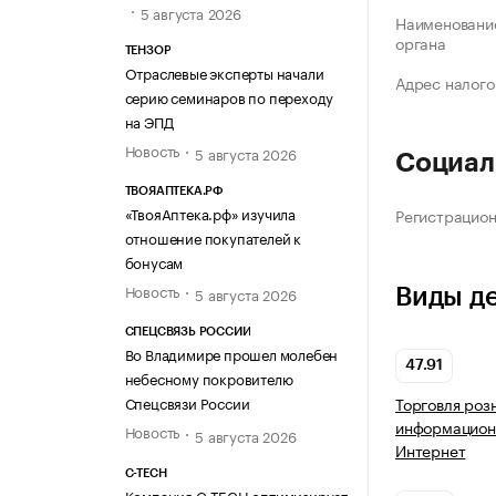
5 августа 2026
Наименование
органа
ТЕНЗОР
Отраслевые эксперты начали
Адрес налого
серию семинаров по переходу
на ЭПД
Новость
5 августа 2026
Социал
ТВОЯАПТЕКА.РФ
«ТвояАптека.рф» изучила
Регистрацио
отношение покупателей к
бонусам
Новость
5 августа 2026
Виды д
СПЕЦСВЯЗЬ РОССИИ
Во Владимире прошел молебен
47.91
небесному покровителю
Торговля роз
Спецсвязи России
информацион
Новость
5 августа 2026
Интернет
C-TECH
Компания C-TECH оптимизирует