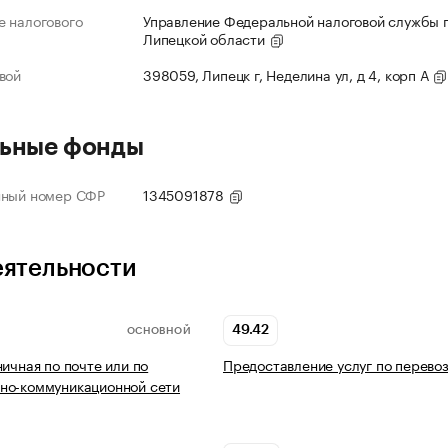
 налогового
Управление Федеральной налоговой службы 
Липецкой области
вой
398059, Липецк г, Неделина ул, д 4, корп А
ьные фонды
нный номер СФР
1345091878
еятельности
49.42
ОСНОВНОЙ
ничная по почте или по
Предоставление услуг по перево
но-коммуникационной сети