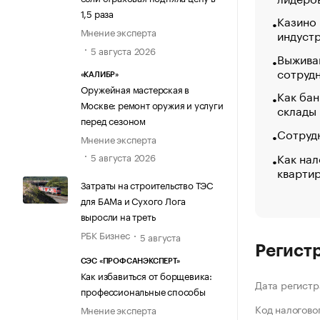
1,5 раза
Казино
Мнение эксперта
индуст
5 августа 2026
Выжива
сотруд
«КАЛИБР»
Оружейная мастерская в
Как бан
Москве: ремонт оружия и услуги
склады
перед сезоном
Сотрудн
Мнение эксперта
Как нал
5 августа 2026
кварти
Затраты на строительство ТЭС
для БАМа и Сухого Лога
выросли на треть
РБК Бизнес
5 августа
Регист
СЭС «ПРОФСАНЭКСПЕРТ»
Как избавиться от борщевика:
Дата регистр
профессиональные способы
Код налогово
Мнение эксперта