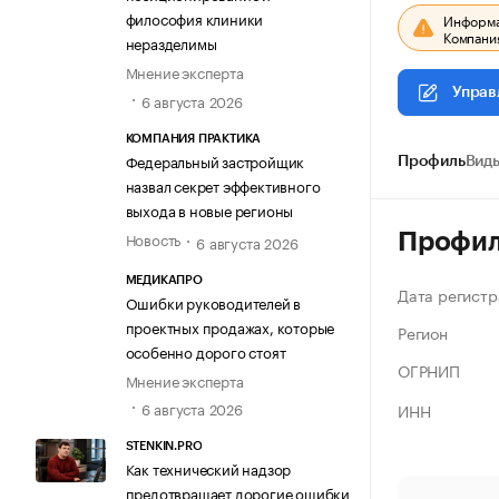
философия клиники
Информац
Компания
неразделимы
Мнение эксперта
Управ
6 августа 2026
КОМПАНИЯ ПРАКТИКА
Федеральный застройщик
Профиль
Виды
назвал секрет эффективного
выхода в новые регионы
Новость
Профи
6 августа 2026
МЕДИКАПРО
Дата регистр
Ошибки руководителей в
проектных продажах, которые
Регион
особенно дорого стоят
ОГРНИП
Мнение эксперта
6 августа 2026
ИНН
STENKIN.PRO
Как технический надзор
предотвращает дорогие ошибки