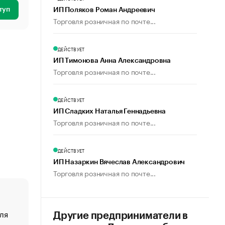
туп
ИП Поляков Роман Андреевич
Торговля розничная по почте...
ДЕЙСТВУЕТ
ИП Тимонова Анна Александровна
Торговля розничная по почте...
ДЕЙСТВУЕТ
ИП Сладких Наталья Геннадьевна
Торговля розничная по почте...
ДЕЙСТВУЕТ
ИП Назаркин Вячеслав Александрович
Торговля розничная по почте...
ля
«От спорта тело стареет иначе». Как живет глава ко
Другие предприниматели в
создавшей GTA