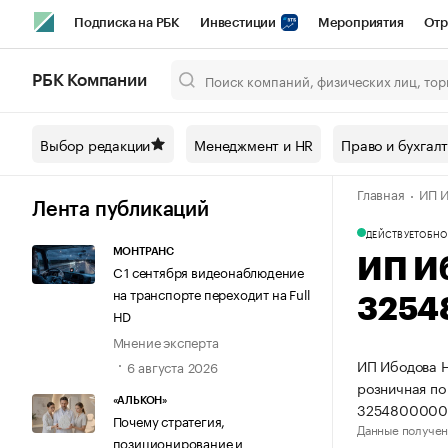
Подписка на РБК
Инвестиции
Мероприятия
Отр
Спорт
Школа управления РБК
РБК Образование
РБ
РБК Компании
Город
Стиль
Крипто
РБК Бизнес-среда
Дискусси
Выбор редакции
Менеджмент и HR
Право и бухгал
Спецпроекты СПб
Конференции СПб
Спецпроекты
Главная
ИП И
Технологии и медиа
Финансы
Рынок наличной валют
Лента публикаций
ДЕЙСТВУЕТ
ОБНО
МОНТРАНС
ИП И
С 1 сентября видеонаблюдение
на транспорте переходит на Full
3254
HD
Мнение эксперта
ИП Ибодова Н
6 августа 2026
розничная по
«АЛЬКОН»
3254800000
Почему стратегия,
Данные получен
позиционирование и