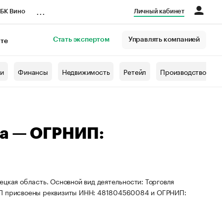
...
БК Вино
Личный кабинет
Стать экспертом
Управлять компанией
кте
азета
жи
Финансы
Недвижимость
Ретейл
Производство
на — ОГРНИП:
цкая область. Основной вид деятельности: Торговля
 ИП присвоены реквизиты ИНН: 481804560084 и ОГРНИП: