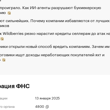
 проиграло. Как ИИ-агенты разрушают букмекерскую
рию
ют сильнейших. Почему компании избавляются от лучших
ников
к Wildberries резко нарастил кредиты селлерам до атак н
ики открыли новый способ вредить компаниям. Зачем им
оговики ищут доходы неработающих покупателей яхт и
р
рация ФНС
ации
13 января 2025
го органа
4800