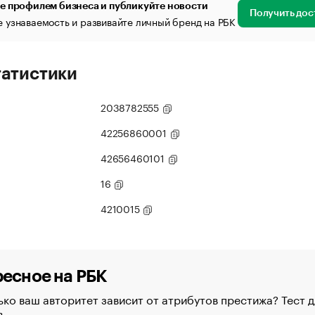
е профилем бизнеса и публикуйте новости
Получить дос
 узнаваемость и развивайте личный бренд на РБК
татистики
2038782555
42256860001
42656460101
16
4210015
есное на РБК
ко ваш авторитет зависит от атрибутов престижа? Тест д
в