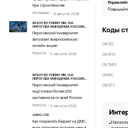
Управляйт
при строительстве
Повышайте
Интервью
6 августа 2026
ФГАОУ ВО РНИМУ ИМ. Н.И.
ПИРОГОВА МИНЗДРАВА РОССИИ
Коды с
(ПИРОГОВСКИЙ УНИВЕРСИТЕТ)
Пироговский Университет
запускает всероссийскую
ОКПО
онлайн-акцию
Новость
5 августа 2026
ОКАТО
ОКТМО
ОКФС
ФГАОУ ВО РНИМУ ИМ. Н.И.
ПИРОГОВА МИНЗДРАВА РОССИИ
(ПИРОГОВСКИЙ УНИВЕРСИТЕТ)
ОКОГУ
Пироговский Университет
подготовил более 200
наставников со всей России
Новость
5 августа 2026
Интер
«OWC» LTD
Насколь
Как сохранить бюджет на ДМС,
лидеро
если страховая подняла цену в