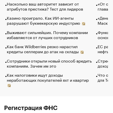
Насколько ваш авторитет зависит от
«От спо
атрибутов престижа? Тест для лидеров
глава к
Казино проиграло. Как ИИ-агенты
«Деньги
разрушают букмекерскую индустрию
Маск в 
Выживают сильнейших. Почему компании
Функции
избавляются от лучших сотрудников
основ э
Как банк Wildberries резко нарастил
ЕС раз
кредиты селлерам до атак на склады
нефти —
Сотрудники открыли новый способ вредить
Стресс 
компаниям. Зачем им это
доходов
Как налоговики ищут доходы
Что обв
неработающих покупателей яхт и квартир
для Tel
Регистрация ФНС