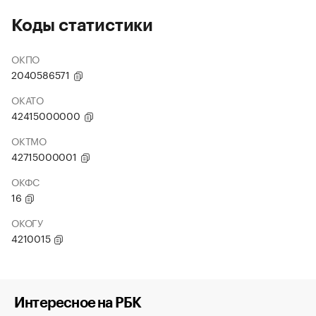
Коды статистики
ОКПО
2040586571
ОКАТО
42415000000
ОКТМО
42715000001
ОКФС
16
ОКОГУ
4210015
Интересное на РБК