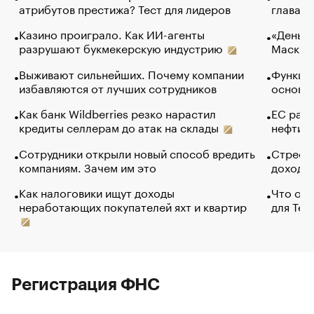
атрибутов престижа? Тест для лидеров
глава к
Казино проиграло. Как ИИ-агенты
«Деньги
разрушают букмекерскую индустрию
Маск в 
Выживают сильнейших. Почему компании
Функции
избавляются от лучших сотрудников
основ э
Как банк Wildberries резко нарастил
ЕС раз
кредиты селлерам до атак на склады
нефти —
Сотрудники открыли новый способ вредить
Стресс 
компаниям. Зачем им это
доходов
Как налоговики ищут доходы
Что обв
неработающих покупателей яхт и квартир
для Tel
Регистрация ФНС