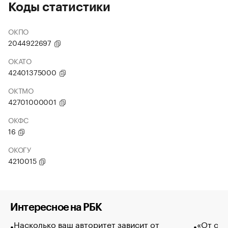
Коды статистики
ОКПО
2044922697
ОКАТО
42401375000
ОКТМО
42701000001
ОКФС
16
ОКОГУ
4210015
Интересное на РБК
Насколько ваш авторитет зависит от
«От спо