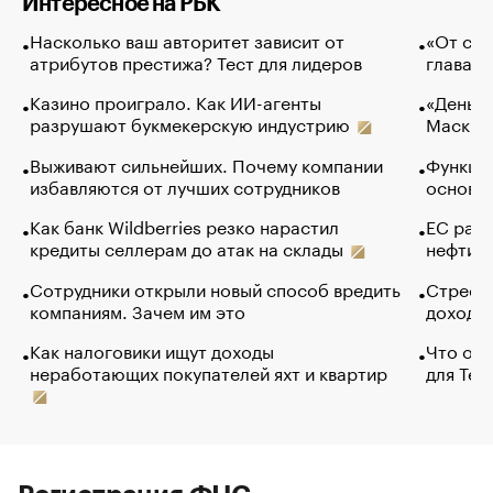
Интересное на РБК
Насколько ваш авторитет зависит от
«От спо
атрибутов престижа? Тест для лидеров
глава к
Казино проиграло. Как ИИ-агенты
«Деньги
разрушают букмекерскую индустрию
Маск в 
Выживают сильнейших. Почему компании
Функции
избавляются от лучших сотрудников
основ э
Как банк Wildberries резко нарастил
ЕС раз
кредиты селлерам до атак на склады
нефти —
Сотрудники открыли новый способ вредить
Стресс 
компаниям. Зачем им это
доходов
Как налоговики ищут доходы
Что обв
неработающих покупателей яхт и квартир
для Tel