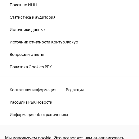
Поиск по ИНН
Статистика и аудитория
Источники данных
Источник отчетности Контур.Фокус
Вопросы и ответы
Политика Cookies РБК
Контактная информация
Редакция
Рассылка РБК Новости
Информация об ограничениях
Правовая информация
О соблюдении авторских прав
Мы используем cookie. Это позволяет нам анализировать
© АО «РОСБИЗНЕСКОНСАЛТИНГ»,
1995–2026.
Сообщения