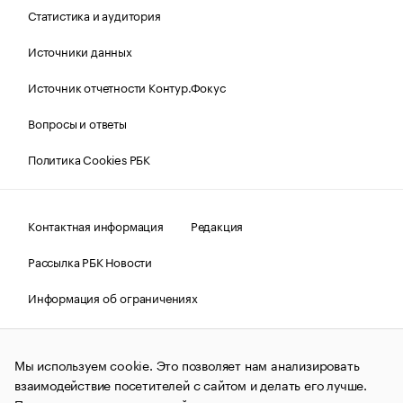
Статистика и аудитория
Источники данных
Источник отчетности Контур.Фокус
Вопросы и ответы
Политика Cookies РБК
Контактная информация
Редакция
Рассылка РБК Новости
Информация об ограничениях
Правовая информация
О соблюдении авторских прав
Мы используем cookie. Это позволяет нам анализировать
© АО «РОСБИЗНЕСКОНСАЛТИНГ»,
1995–2026.
Сообщения
и материалы информационного агентства «РБК»
взаимодействие посетителей с сайтом и делать его лучше.
(зарегистрировано Федеральной службой по надзору в сфере