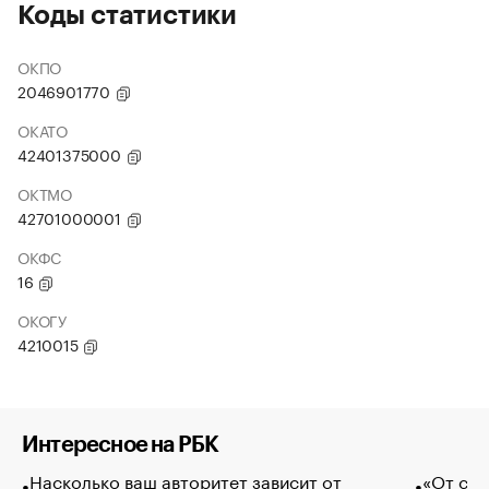
Коды статистики
ОКПО
2046901770
ОКАТО
42401375000
ОКТМО
42701000001
ОКФС
16
ОКОГУ
4210015
Интересное на РБК
Насколько ваш авторитет зависит от
«От спо