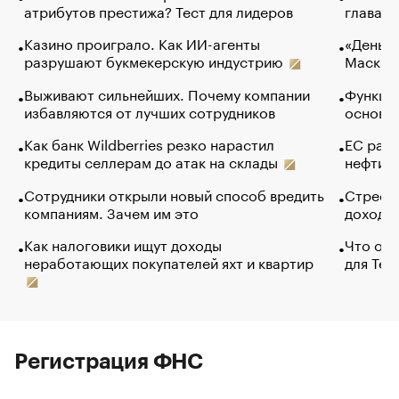
атрибутов престижа? Тест для лидеров
глава к
Казино проиграло. Как ИИ-агенты
«Деньги
разрушают букмекерскую индустрию
Маск в 
Выживают сильнейших. Почему компании
Функции
избавляются от лучших сотрудников
основ э
Как банк Wildberries резко нарастил
ЕС раз
кредиты селлерам до атак на склады
нефти —
Сотрудники открыли новый способ вредить
Стресс 
компаниям. Зачем им это
доходов
Как налоговики ищут доходы
Что обв
неработающих покупателей яхт и квартир
для Tel
Регистрация ФНС