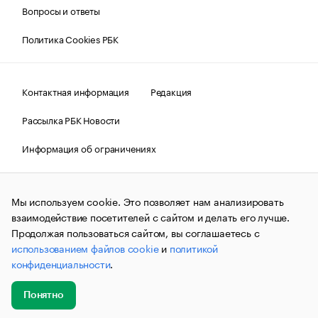
Вопросы и ответы
Политика Cookies РБК
Контактная информация
Редакция
Рассылка РБК Новости
Информация об ограничениях
Правовая информация
О соблюдении авторских прав
Мы используем cookie. Это позволяет нам анализировать
© АО «РОСБИЗНЕСКОНСАЛТИНГ»,
1995–2026.
Сообщения
и материалы информационного агентства «РБК»
взаимодействие посетителей с сайтом и делать его лучше.
(зарегистрировано Федеральной службой по надзору в сфере
Продолжая пользоваться сайтом, вы соглашаетесь с
связи, информационных технологий и массовых
использованием файлов cookie
и
политикой
коммуникаций (Роскомнадзор) 09.12.2015 за номером ИА
№ФС77-63848) сопровождаются пометкой «РБК». Отдельные
конфиденциальности
.
публикации могут содержать информацию,
не предназначенную для пользователей
до 18 лет.
companycardsfeedback@rbc.ru
Понятно
Добавить