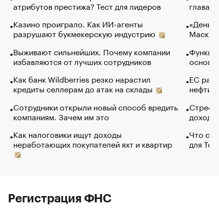
атрибутов престижа? Тест для лидеров
глава к
Казино проиграло. Как ИИ-агенты
«Деньги
разрушают букмекерскую индустрию
Маск в 
Выживают сильнейших. Почему компании
Функции
избавляются от лучших сотрудников
основ э
Как банк Wildberries резко нарастил
ЕС раз
кредиты селлерам до атак на склады
нефти —
Сотрудники открыли новый способ вредить
Стресс 
компаниям. Зачем им это
доходов
Как налоговики ищут доходы
Что обв
неработающих покупателей яхт и квартир
для Tel
Регистрация ФНС