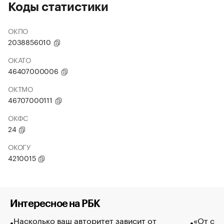
Коды статистики
ОКПО
2038856010
ОКАТО
46407000006
ОКТМО
46707000111
ОКФС
24
ОКОГУ
4210015
Интересное на РБК
Насколько ваш авторитет зависит от
«От спо