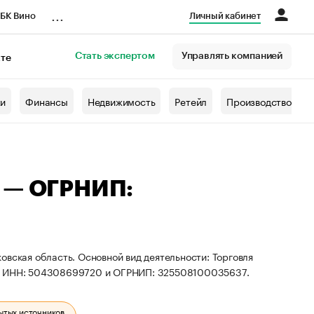
...
БК Вино
Личный кабинет
Стать экспертом
Управлять компанией
кте
азета
жи
Финансы
Недвижимость
Ретейл
Производство
ч — ОГРНИП:
овская область. Основной вид деятельности: Торговля
ты ИНН: 504308699720 и ОГРНИП: 325508100035637.
ытых источников.