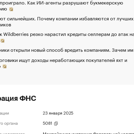
 проиграло. Как ИИ-агенты разрушают букмекерскую
рию
ют сильнейших. Почему компании избавляются от лучших
ников
к Wildberries резко нарастил кредиты селлерам до атак н
ики открыли новый способ вредить компаниям. Зачем им
оговики ищут доходы неработающих покупателей яхт и
р
рация ФНС
ации
23 января 2025
го органа
5081
 налогового
Межрайонная инспекция Федеральной налог