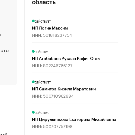
«Деньги будут не нужны»: что рассказал Маск в инт
область
Economist
Функции менеджмента: пять ключевых основ эффект
ДЕЙСТВУЕТ
управления
ИП Логин Максим
а
ЕС разрешил конфискацию российской нефти — чем
ИНН: 501816237754
Москва
 это
Стресс обеспеченных людей: почему рост доходов 
ДЕЙСТВУЕТ
счастья
ИП Агабабаев Руслан Рафиг Оглы
Что обвинения против Павла Дурова значат для Tele
ИНН: 502246786127
пользователей
ДЕЙСТВУЕТ
ИП Самитов Кирилл Маратович
ИНН: 500710962694
ДЕЙСТВУЕТ
ИП Цирульникова Екатерина Михайловна
ИНН: 500707757198
овой