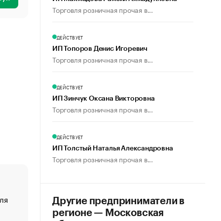
Торговля розничная прочая в...
ДЕЙСТВУЕТ
ИП Топоров Денис Игоревич
Торговля розничная прочая в...
ДЕЙСТВУЕТ
ИП Зинчук Оксана Викторовна
Торговля розничная прочая в...
ДЕЙСТВУЕТ
ИП Толстый Наталья Александровна
Торговля розничная прочая в...
ля
«От спорта тело стареет иначе». Как живет глава ко
Другие предприниматели в
создавшей GTA
регионе — Московская