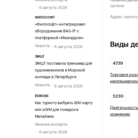
органа
6 августа 2026
Адрес налого
ФИЛОСОФТ
«Философт» интегрировал
оборудование BAS-IP с
платформой «Мажордом»
Виды д
Новость
6 августа 2026
ЭМЦТ
ЭМЦТ поставила тренажер для
47.19
судомехаников в Морской
Торговля роз
колледж в Петербурге
неспециализ
Новость
6 августа 2026
ESIM365
52.10
Как туристу выбрать SIM-карту
Деятельность
или eSIM для поездки в
хранению
Малайзию
Мнение эксперта
6 августа 2026