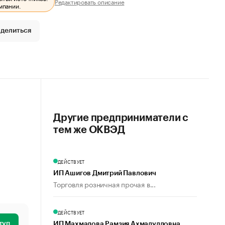
Редактировать описание
мпании.
делиться
Другие предприниматели с
тем же ОКВЭД
ДЕЙСТВУЕТ
ИП Ашигов Дмитрий Павлович
Торговля розничная прочая в...
ДЕЙСТВУЕТ
туп
ИП Махмадова Рамзия Ахмадулловна