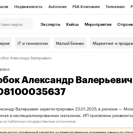
асли
Недвижимость
Autonews
РБК Компании
Телеканал
Р
К Курсы
РБК Life
Тренды
Визионеры
Национальные проекты
Эксперты
Кейсы
Мероприятия
О прое
онный клуб
Исследования
Кредитные рейтинги
Франшизы
Г
терия
IT и технологии
Малый бизнес
Маркетинг и прода
Проверка контрагентов
Политика
Экономика
Бизнес
обок Александр Валерьевич
ы
ВЛЕНО
обок Александр Валерьеви
08100035637
ксандр Валерьевич зарегистрирован 23.01.2025, в регионе — Моск
очая в неспециализированных магазинах. ИП присвоены реквизи
ы из публичных государственных источников.
ия носит справочный характер и сгенерирована на основании данных из откр