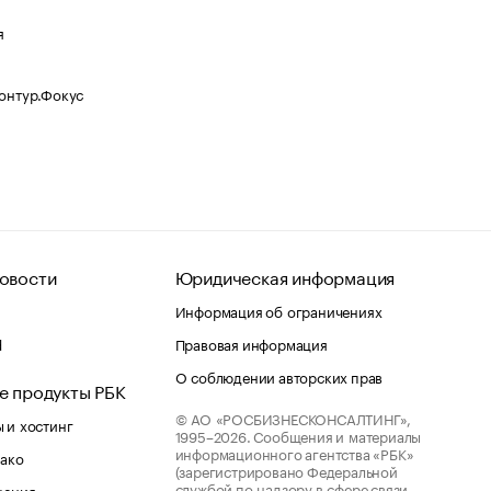
я
Контур.Фокус
овости
Юридическая информация
Информация об ограничениях
d
Правовая информация
О соблюдении авторских прав
е продукты РБК
© АО «РОСБИЗНЕСКОНСАЛТИНГ»,
 и хостинг
1995–2026.
Сообщения и материалы
информационного агентства «РБК»
лако
(зарегистрировано Федеральной
службой по надзору в сфере связи,
шения