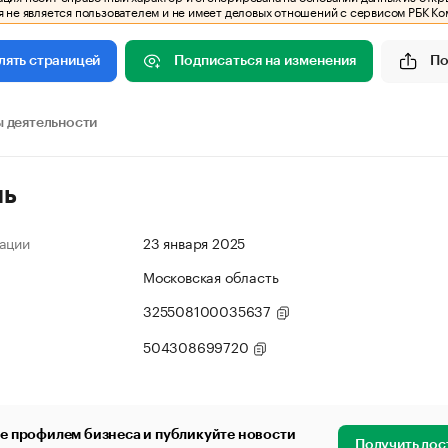
 не является пользователем и не имеет деловых отношений с сервисом РБК Ко
Подписаться на изменения
По
лять страницей
 деятельности
ль
ации
23 января 2025
Московская область
325508100035637
504308699720
е профилем бизнеса и публикуйте новости
Получить дос