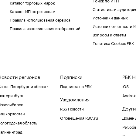
Поиск по ИНН
Каталог торговых марок
Статистика и аудитори
Каталог ИП по регионам
Источники данных
Правила использования сервиса
Источник отчетности 
Правила использования изображений
Вопросы и ответы
Политика Cookies РБК
Новости регионов
Подписки
РБК Н
анкт-Петербург и область
Подписка на РБК
iOS
катеринбург
Androi
Уведомления
Новосибирск
Други
RSS Новости
Башкортостан
Оповещения RBC.ru
Домены
ологодская область
Рег.об
Калининград
Рег.ре