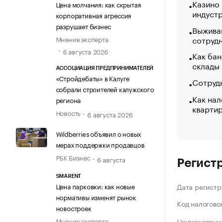
Казино
Цена молчания: как скрытая
индуст
корпоративная агрессия
разрушает бизнес
Выжива
сотруд
Мнение эксперта
6 августа 2026
Как бан
склады
АССОЦИАЦИЯ ПРЕДПРИНИМАТЕЛЕЙ
«Стройдебаты» в Калуге
Сотрудн
собрали строителей калужского
Как нал
региона
кварти
Новость
6 августа 2026
Wildberries объявил о новых
мерах поддержки продавцов
РБК Бизнес
6 августа
Регист
SMARENT
Цена парковки: как новые
Дата регистр
нормативы изменят рынок
Код налогово
новостроек
Мнение эксперта
Наименование