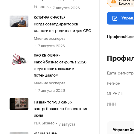
Компания
Новость
7 августа 2026
КУЛЬТУРА СЧАСТЬЯ
Управ
Когда совет директоров
становится родителем для CEO
Мнение эксперта
Профиль
Виды
7 августа 2026
ПАО КБ «УБРИР»
Профи
Какой бизнес открыть в 2026
году: ниши с высоким
Дата регистр
потенциалом
Регион
Мнение эксперта
7 августа 2026
ОГРНИП
Назван топ-30 самых
ИНН
востребованных бизнес-книг
июля
РБК Бизнес
7 августа
Управляйт
«ЛАЙМ-ЗАЙМ»