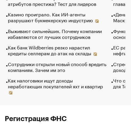
атрибутов престижа? Тест для лидеров
глава к
Казино проиграло. Как ИИ-агенты
«Деньги
разрушают букмекерскую индустрию
Маск в 
Выживают сильнейших. Почему компании
Функции
избавляются от лучших сотрудников
основ э
Как банк Wildberries резко нарастил
ЕС раз
кредиты селлерам до атак на склады
нефти —
Сотрудники открыли новый способ вредить
Стресс 
компаниям. Зачем им это
доходов
Как налоговики ищут доходы
Что обв
неработающих покупателей яхт и квартир
для Tel
Регистрация ФНС