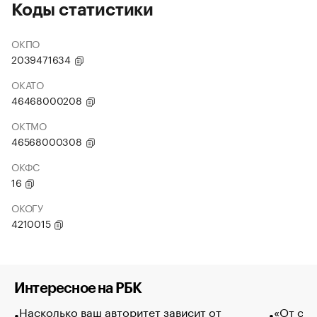
Коды статистики
ОКПО
2039471634
ОКАТО
46468000208
ОКТМО
46568000308
ОКФС
16
ОКОГУ
4210015
Интересное на РБК
Насколько ваш авторитет зависит от
«От спо