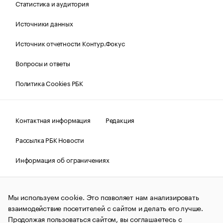
Статистика и аудитория
Источники данных
Источник отчетности Контур.Фокус
Вопросы и ответы
Политика Cookies РБК
Контактная информация
Редакция
Рассылка РБК Новости
Информация об ограничениях
Правовая информация
О соблюдении авторских прав
Мы используем cookie. Это позволяет нам анализировать
© АО «РОСБИЗНЕСКОНСАЛТИНГ»,
1995–2026.
Сообщения
и материалы информационного агентства «РБК»
взаимодействие посетителей с сайтом и делать его лучше.
(зарегистрировано Федеральной службой по надзору в сфере
Продолжая пользоваться сайтом, вы соглашаетесь с
связи, информационных технологий и массовых