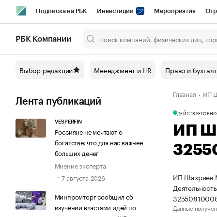
Подписка на РБК
Инвестиции
Мероприятия
Отр
Спорт
Школа управления РБК
РБК Образование
РБ
РБК Компании
Город
Стиль
Крипто
РБК Бизнес-среда
Дискусси
Выбор редакции
Менеджмент и HR
Право и бухгал
Спецпроекты СПб
Конференции СПб
Спецпроекты
Главная
ИП Ш
Технологии и медиа
Финансы
Рынок наличной валют
Лента публикаций
ДЕЙСТВУЕТ
ОБНО
VESPERFIN
ИП Ш
Россияне не мечтают о
богатстве: что для нас важнее
3255
больших денег
Мнение эксперта
ИП Шахриев М
7 августа 2026
Деятельность
Минпромторг сообщил об
32550810008
изучении властями идей по
Данные получен