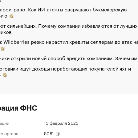
 проиграло. Как ИИ-агенты разрушают букмекерскую
рию
ют сильнейших. Почему компании избавляются от лучших
ников
к Wildberries резко нарастил кредиты селлерам до атак н
ики открыли новый способ вредить компаниям. Зачем им
оговики ищут доходы неработающих покупателей яхт и
р
рация ФНС
ации
13 февраля 2025
го органа
5081