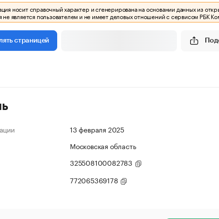
ия носит справочный характер и сгенерирована на основании данных из откр
 не является пользователем и не имеет деловых отношений с сервисом РБК Ко
Под
лять страницей
ль
ации
13 февраля 2025
Московская область
325508100082783
772065369178