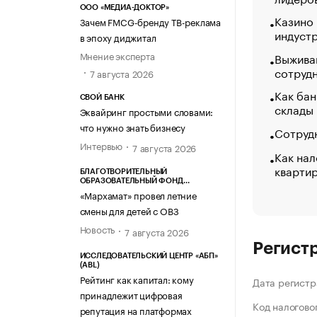
ООО «МЕДИА-ДОКТОР»
Казино
Зачем FMCG-бренду ТВ-реклама
индуст
в эпоху диджитал
Мнение эксперта
Выжива
сотруд
7 августа 2026
Как бан
СВОЙ БАНК
склады
Эквайринг простыми словами:
что нужно знать бизнесу
Сотрудн
Интервью
7 августа 2026
Как нал
кварти
БЛАГОТВОРИТЕЛЬНЫЙ
ОБРАЗОВАТЕЛЬНЫЙ ФОНД
«МАРХАМАТ»
«Мархамат» провел летние
смены для детей с ОВЗ
Новость
7 августа 2026
Регист
ИССЛЕДОВАТЕЛЬСКИЙ ЦЕНТР «АБП»
(ABL)
Рейтинг как капитал: кому
Дата регистр
принадлежит цифровая
Код налогово
репутация на платформах