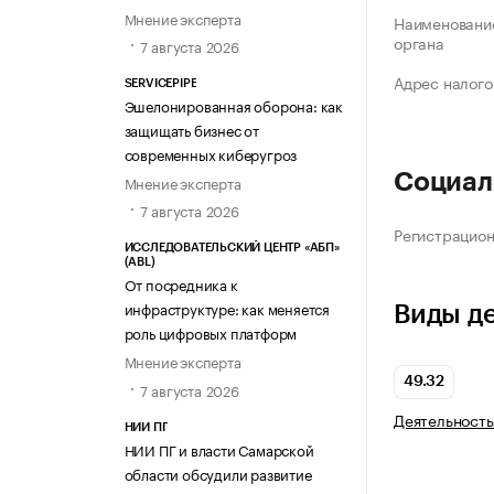
Мнение эксперта
Наименование
органа
7 августа 2026
Адрес налого
SERVICEPIPE
Эшелонированная оборона: как
защищать бизнес от
современных киберугроз
Социал
Мнение эксперта
7 августа 2026
Регистрацио
ИССЛЕДОВАТЕЛЬСКИЙ ЦЕНТР «АБП»
(ABL)
От посредника к
инфраструктуре: как меняется
Виды д
роль цифровых платформ
Мнение эксперта
49.32
7 августа 2026
Деятельность
НИИ ПГ
НИИ ПГ и власти Самарской
области обсудили развитие