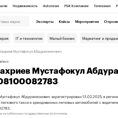
асли
Недвижимость
Autonews
РБК Компании
Телеканал
Р
К Курсы
РБК Life
Тренды
Визионеры
Национальные проекты
Эксперты
Кейсы
Мероприятия
О прое
онный клуб
Исследования
Кредитные рейтинги
Франшизы
Г
терия
IT и технологии
Малый бизнес
Маркетинг и прода
Проверка контрагентов
Политика
Экономика
Бизнес
ахриев Мустафокул Абдурахмонович
ы
ВЛЕНО
ахриев Мустафокул Абдур
08100082783
устафокул Абдурахмонович зарегистрирован 13.02.2025, в регион
 легкового такси и арендованных легковых автомобилей с водите
2783.
ы из публичных государственных источников.