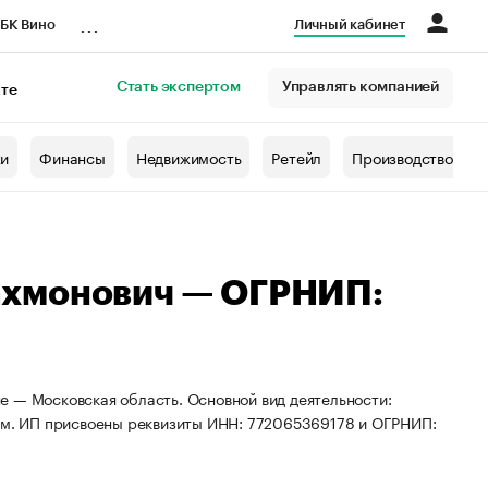
...
БК Вино
Личный кабинет
Стать экспертом
Управлять компанией
кте
азета
жи
Финансы
Недвижимость
Ретейл
Производство
ахмонович — ОГРНИП:
е — Московская область. Основной вид деятельности:
лем. ИП присвоены реквизиты ИНН: 772065369178 и ОГРНИП: