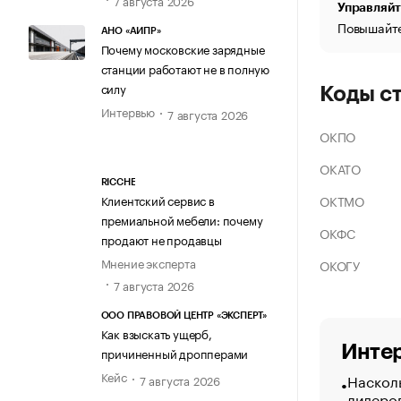
Управляйт
Повышайте
АНО «АИПР»
Почему московские зарядные
станции работают не в полную
силу
Коды с
Интервью
7 августа 2026
ОКПО
ОКАТО
RICCHE
ОКТМО
Клиентский сервис в
премиальной мебели: почему
ОКФС
продают не продавцы
Мнение эксперта
ОКОГУ
7 августа 2026
ООО ПРАВОВОЙ ЦЕНТР «ЭКСПЕРТ»
Как взыскать ущерб,
Интер
причиненный дропперами
Кейс
Насколь
7 августа 2026
лидеро