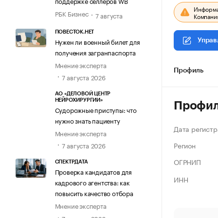
поддержке селлеров WB
Информац
РБК Бизнес
7 августа
Компания
ПОВЕСТОК.НЕТ
Нужен ли военный билет для
Управ
получения загранпаспорта
Мнение эксперта
Профиль
7 августа 2026
АО «ДЕЛОВОЙ ЦЕНТР
НЕЙРОХИРУРГИИ»
Профи
Судорожные приступы: что
нужно знать пациенту
Дата регистр
Мнение эксперта
Регион
7 августа 2026
ОГРНИП
СПЕКТРДАТА
Проверка кандидатов для
ИНН
кадрового агентства: как
повысить качество отбора
Мнение эксперта
7 августа 2026