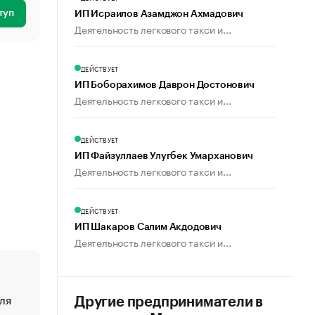
туп
ИП Исраилов Азамджон Ахмадович
Деятельность легкового такси и...
ДЕЙСТВУЕТ
ИП Боборахимов Даврон Достонович
Деятельность легкового такси и...
ДЕЙСТВУЕТ
ИП Файзуллаев Улугбек Умарханович
Деятельность легкового такси и...
ДЕЙСТВУЕТ
ИП Шакаров Салим Акдодович
Деятельность легкового такси и...
ля
«От спорта тело стареет иначе». Как живет глава ко
Другие предприниматели в
создавшей GTA