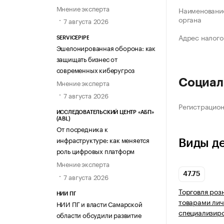
Мнение эксперта
Наименование
органа
7 августа 2026
Адрес налого
SERVICEPIPE
Эшелонированная оборона: как
защищать бизнес от
современных киберугроз
Социал
Мнение эксперта
7 августа 2026
Регистрацио
ИССЛЕДОВАТЕЛЬСКИЙ ЦЕНТР «АБП»
(ABL)
От посредника к
инфраструктуре: как меняется
Виды д
роль цифровых платформ
Мнение эксперта
47.75
7 августа 2026
Торговля роз
НИИ ПГ
товарами лич
НИИ ПГ и власти Самарской
специализир
области обсудили развитие