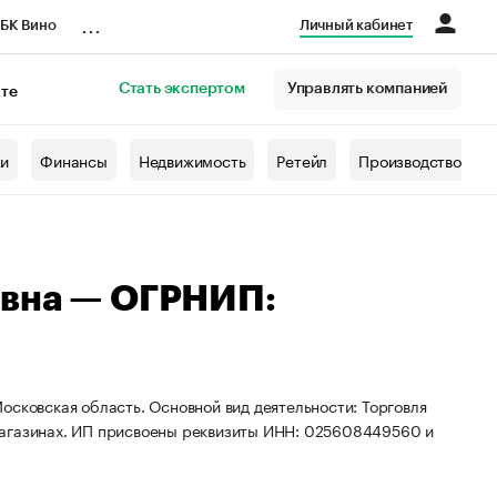
...
БК Вино
Личный кабинет
Стать экспертом
Управлять компанией
кте
азета
жи
Финансы
Недвижимость
Ретейл
Производство
евна — ОГРНИП:
осковская область. Основной вид деятельности: Торговля
магазинах. ИП присвоены реквизиты ИНН: 025608449560 и