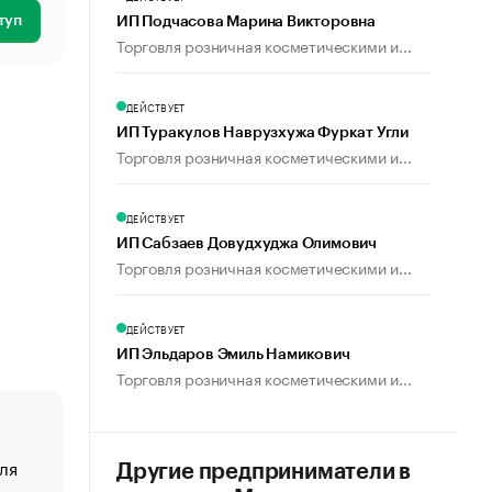
туп
ИП Подчасова Марина Викторовна
Торговля розничная косметическими и...
ДЕЙСТВУЕТ
ИП Туракулов Наврузхужа Фуркат Угли
Торговля розничная косметическими и...
ДЕЙСТВУЕТ
ИП Сабзаев Довудхуджа Олимович
Торговля розничная косметическими и...
ДЕЙСТВУЕТ
ИП Эльдаров Эмиль Намикович
Торговля розничная косметическими и...
ля
«От спорта тело стареет иначе». Как живет глава ко
Другие предприниматели в
создавшей GTA