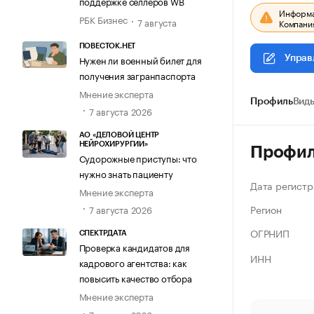
поддержке селлеров WB
Информац
РБК Бизнес
7 августа
Компания
ПОВЕСТОК.НЕТ
Нужен ли военный билет для
Управ
получения загранпаспорта
Мнение эксперта
Профиль
Виды
7 августа 2026
АО «ДЕЛОВОЙ ЦЕНТР
НЕЙРОХИРУРГИИ»
Профи
Судорожные приступы: что
нужно знать пациенту
Дата регистр
Мнение эксперта
Регион
7 августа 2026
ОГРНИП
СПЕКТРДАТА
Проверка кандидатов для
ИНН
кадрового агентства: как
повысить качество отбора
Мнение эксперта
7 августа 2026