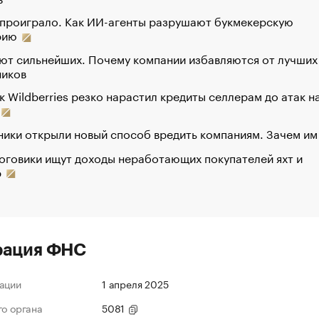
 проиграло. Как ИИ-агенты разрушают букмекерскую
рию
ют сильнейших. Почему компании избавляются от лучших
ников
к Wildberries резко нарастил кредиты селлерам до атак н
ики открыли новый способ вредить компаниям. Зачем им
оговики ищут доходы неработающих покупателей яхт и
р
рация ФНС
ации
1 апреля 2025
го органа
5081