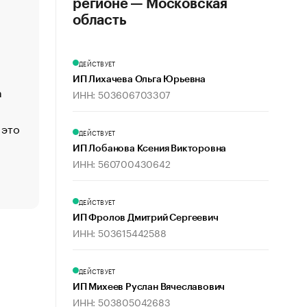
регионе — Московская
«Деньги будут не нужны»: что рассказал Маск в инт
область
Economist
Функции менеджмента: пять ключевых основ эффект
ДЕЙСТВУЕТ
управления
ИП Лихачева Ольга Юрьевна
а
ЕС разрешил конфискацию российской нефти — чем
ИНН: 503606703307
Москва
 это
Стресс обеспеченных людей: почему рост доходов 
ДЕЙСТВУЕТ
счастья
ИП Лобанова Ксения Викторовна
Что обвинения против Павла Дурова значат для Tele
ИНН: 560700430642
пользователей
ДЕЙСТВУЕТ
ИП Фролов Дмитрий Сергеевич
ИНН: 503615442588
ДЕЙСТВУЕТ
ИП Михеев Руслан Вячеславович
ИНН: 503805042683