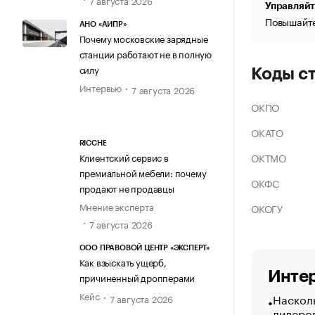
Управляйт
Повышайте
АНО «АИПР»
Почему московские зарядные
станции работают не в полную
силу
Коды с
Интервью
7 августа 2026
ОКПО
ОКАТО
RICCHE
ОКТМО
Клиентский сервис в
премиальной мебели: почему
ОКФС
продают не продавцы
Мнение эксперта
ОКОГУ
7 августа 2026
ООО ПРАВОВОЙ ЦЕНТР «ЭКСПЕРТ»
Как взыскать ущерб,
Интер
причиненный дропперами
Кейс
Насколь
7 августа 2026
лидеро