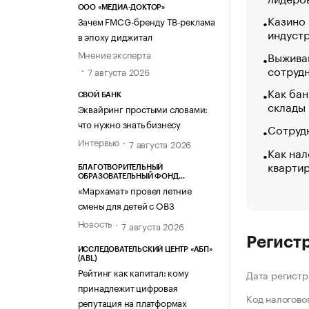
ООО «МЕДИА-ДОКТОР»
Казино
Зачем FMCG-бренду ТВ-реклама
индуст
в эпоху диджитал
Мнение эксперта
Выжива
сотруд
7 августа 2026
Как бан
СВОЙ БАНК
склады
Эквайринг простыми словами:
что нужно знать бизнесу
Сотрудн
Интервью
7 августа 2026
Как нал
кварти
БЛАГОТВОРИТЕЛЬНЫЙ
ОБРАЗОВАТЕЛЬНЫЙ ФОНД
«МАРХАМАТ»
«Мархамат» провел летние
смены для детей с ОВЗ
Новость
7 августа 2026
Регист
ИССЛЕДОВАТЕЛЬСКИЙ ЦЕНТР «АБП»
(ABL)
Рейтинг как капитал: кому
Дата регистр
принадлежит цифровая
Код налогово
репутация на платформах