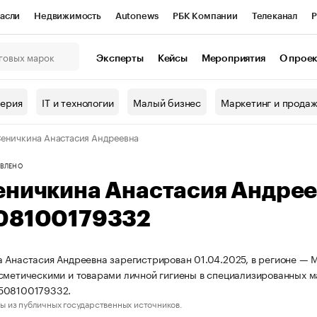
асли
Недвижимость
Autonews
РБК Компании
Телеканал
Р
К Курсы
РБК Life
Тренды
Визионеры
Национальные проекты
Эксперты
Кейсы
Мероприятия
О прое
онный клуб
Исследования
Кредитные рейтинги
Франшизы
Г
терия
IT и технологии
Малый бизнес
Маркетинг и прода
Проверка контрагентов
Политика
Экономика
Бизнес
еничкина Анастасия Андреевна
ы
ВЛЕНО
еничкина Анастасия Андре
08100179332
 Анастасия Андреевна зарегистрирован 01.04.2025, в регионе — М
сметическими и товарами личной гигиены в специализированных 
508100179332.
ы из публичных государственных источников.