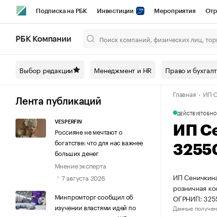
Подписка на РБК
Инвестиции
Мероприятия
Отр
Спорт
Школа управления РБК
РБК Образование
РБ
РБК Компании
Город
Стиль
Крипто
РБК Бизнес-среда
Дискусси
Выбор редакции
Менеджмент и HR
Право и бухгал
Спецпроекты СПб
Конференции СПб
Спецпроекты
Главная
ИП С
Технологии и медиа
Финансы
Рынок наличной валют
Лента публикаций
ДЕЙСТВУЕТ
ОБНО
VESPERFIN
ИП С
Россияне не мечтают о
богатстве: что для нас важнее
3255
больших денег
Мнение эксперта
ИП Сеничкина
7 августа 2026
розничная ко
Минпромторг сообщил об
ОГРНИП: 325
изучении властями идей по
Данные получен