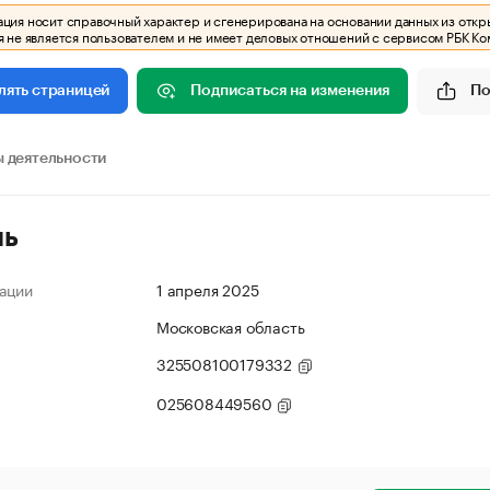
ия носит справочный характер и сгенерирована на основании данных из откр
 не является пользователем и не имеет деловых отношений с сервисом РБК Ко
Подписаться на изменения
По
лять страницей
 деятельности
ль
ации
1 апреля 2025
Московская область
325508100179332
025608449560