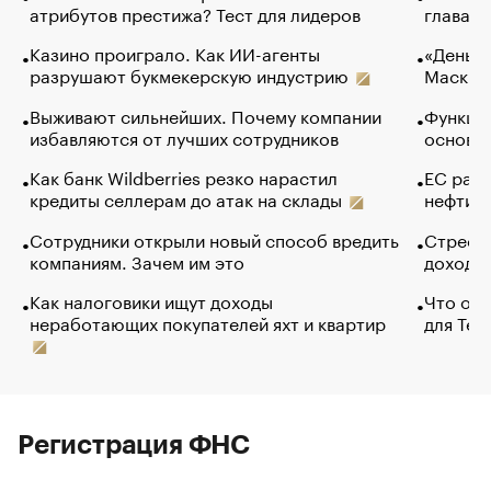
атрибутов престижа? Тест для лидеров
глава к
Казино проиграло. Как ИИ-агенты
«Деньги
разрушают букмекерскую индустрию
Маск в 
Выживают сильнейших. Почему компании
Функции
избавляются от лучших сотрудников
основ э
Как банк Wildberries резко нарастил
ЕС раз
кредиты селлерам до атак на склады
нефти —
Сотрудники открыли новый способ вредить
Стресс 
компаниям. Зачем им это
доходов
Как налоговики ищут доходы
Что обв
неработающих покупателей яхт и квартир
для Tel
Регистрация ФНС