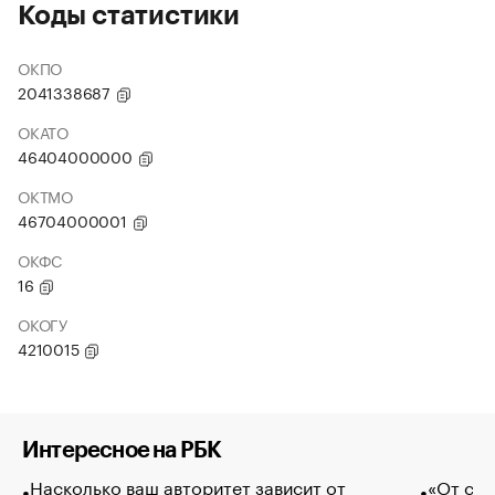
Коды статистики
ОКПО
2041338687
ОКАТО
46404000000
ОКТМО
46704000001
ОКФС
16
ОКОГУ
4210015
Интересное на РБК
Насколько ваш авторитет зависит от
«От спо