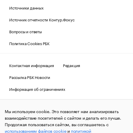
Источники данных
Источник отчетности Контур.Фокус
Вопросы и ответы
Политика Cookies РБК
Контактная информация
Редакция
Рассылка РБК Новости
Информация об ограничениях
Правовая информация
О соблюдении авторских прав
Мы используем cookie. Это позволяет нам анализировать
© АО «РОСБИЗНЕСКОНСАЛТИНГ»,
1995–2026.
Сообщения
и материалы информационного агентства «РБК»
взаимодействие посетителей с сайтом и делать его лучше.
(зарегистрировано Федеральной службой по надзору в сфере
Продолжая пользоваться сайтом, вы соглашаетесь с
связи, информационных технологий и массовых
использованием файлов cookie
и
политикой
коммуникаций (Роскомнадзор) 09.12.2015 за номером ИА