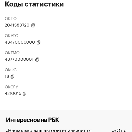
Коды статистики
ОКПО
2041383720
ОКАТО
46470000000
ОКТМО
46770000001
ОКФС
16
ОКОГУ
4210015
Интересное на РБК
Насколько ваш авторитет зависит от
«От спо