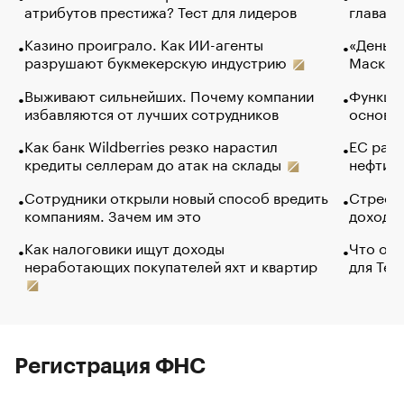
атрибутов престижа? Тест для лидеров
глава к
Казино проиграло. Как ИИ-агенты
«Деньги
разрушают букмекерскую индустрию
Маск в 
Выживают сильнейших. Почему компании
Функции
избавляются от лучших сотрудников
основ э
Как банк Wildberries резко нарастил
ЕС раз
кредиты селлерам до атак на склады
нефти —
Сотрудники открыли новый способ вредить
Стресс 
компаниям. Зачем им это
доходов
Как налоговики ищут доходы
Что обв
неработающих покупателей яхт и квартир
для Tel
Регистрация ФНС