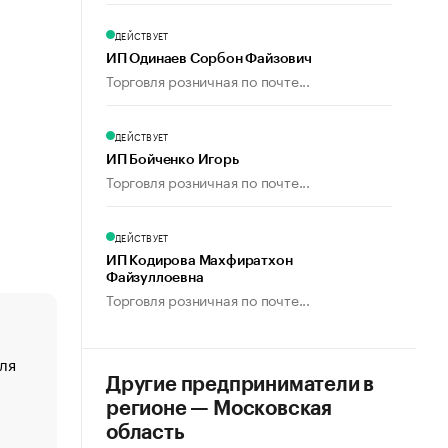
ДЕЙСТВУЕТ
ИП Одинаев Сорбон Файзович
Торговля розничная по почте...
ДЕЙСТВУЕТ
ИП Бойченко Игорь
Торговля розничная по почте...
ДЕЙСТВУЕТ
ИП Кодирова Махфиратхон
Файзуллоевна
Торговля розничная по почте...
ля
«От спорта тело стареет иначе». Как живет глава ко
создавшей GTA
Другие предприниматели в
регионе — Московская
«Деньги будут не нужны»: что рассказал Маск в инт
Economist
область