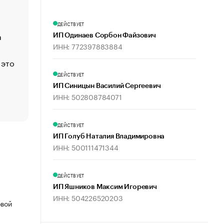
Функции менеджмента: пять ключевых основ эффект
управления
ДЕЙСТВУЕТ
а
ЕС разрешил конфискацию российской нефти — чем
ИП Одинаев Сорбон Файзович
Москва
ИНН: 772397883884
 это
Стресс обеспеченных людей: почему рост доходов 
счастья
ДЕЙСТВУЕТ
Что обвинения против Павла Дурова значат для Tele
ИП Синицын Василий Сергеевич
ИНН: 502808784071
пользователей
ДЕЙСТВУЕТ
ИП Голуб Наталия Владимировна
ИНН: 500111471344
ДЕЙСТВУЕТ
ИП Яшников Максим Игоревич
ИНН: 504226520203
овой