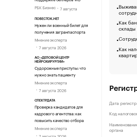
Выжива
РБК Бизнес
7 августа
сотруд
ПОВЕСТОК.НЕТ
Как бан
Нужен ли военный билет для
склады
получения загранпаспорта
Сотрудн
Мнение эксперта
7 августа 2026
Как нал
кварти
АО «ДЕЛОВОЙ ЦЕНТР
НЕЙРОХИРУРГИИ»
Судорожные приступы: что
нужно знать пациенту
Мнение эксперта
Регист
7 августа 2026
СПЕКТРДАТА
Дата регистр
Проверка кандидатов для
Код налогово
кадрового агентства: как
повысить качество отбора
Наименование
Мнение эксперта
органа
7 августа 2026