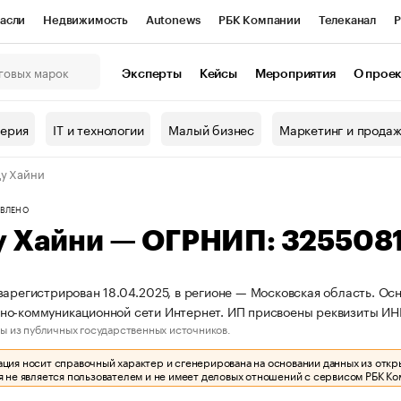
асли
Недвижимость
Autonews
РБК Компании
Телеканал
Р
К Курсы
РБК Life
Тренды
Визионеры
Национальные проекты
Эксперты
Кейсы
Мероприятия
О прое
онный клуб
Исследования
Кредитные рейтинги
Франшизы
Г
терия
IT и технологии
Малый бизнес
Маркетинг и прода
Проверка контрагентов
Политика
Экономика
Бизнес
у Хайни
ы
ВЛЕНО
у Хайни — ОГРНИП: 325508
зарегистрирован 18.04.2025, в регионе — Московская область. Осн
но-коммуникационной сети Интернет. ИП присвоены реквизиты И
ы из публичных государственных источников.
ия носит справочный характер и сгенерирована на основании данных из откр
 не является пользователем и не имеет деловых отношений с сервисом РБК Ко