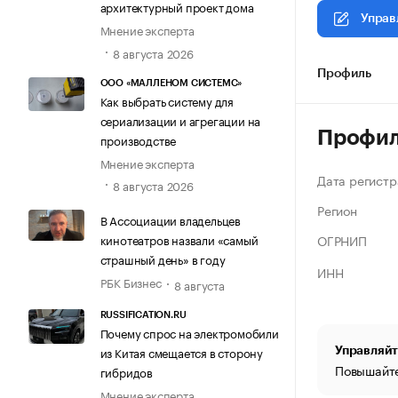
архитектурный проект дома
Управ
Мнение эксперта
8 августа 2026
Профиль
ООО «МАЛЛЕНОМ СИСТЕМС»
Как выбрать систему для
сериализации и агрегации на
Профи
производстве
Мнение эксперта
Дата регистр
8 августа 2026
Регион
В Ассоциации владельцев
ОГРНИП
кинотеатров назвали «самый
страшный день» в году
ИНН
РБК Бизнес
8 августа
RUSSIFICATION.RU
Почему спрос на электромобили
из Китая смещается в сторону
Управляйт
Повышайте
гибридов
Мнение эксперта