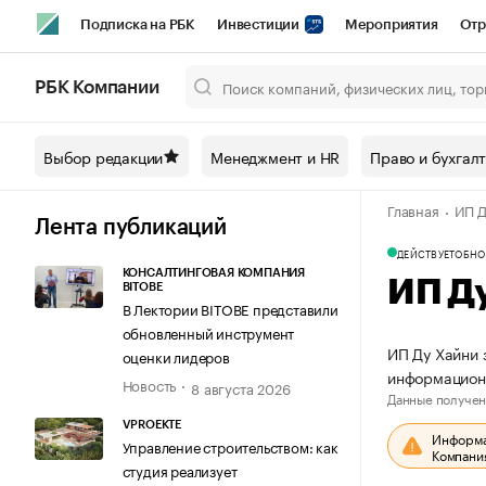
Подписка на РБК
Инвестиции
Мероприятия
Отр
Спорт
Школа управления РБК
РБК Образование
РБ
РБК Компании
Город
Стиль
Крипто
РБК Бизнес-среда
Дискусси
Выбор редакции
Менеджмент и HR
Право и бухгал
Спецпроекты СПб
Конференции СПб
Спецпроекты
Главная
ИП Д
Технологии и медиа
Финансы
Рынок наличной валют
Лента публикаций
ДЕЙСТВУЕТ
ОБНО
КОНСАЛТИНГОВАЯ КОМПАНИЯ
ИП Д
BITOBE
В Лектории BITOBE представили
обновленный инструмент
ИП Ду Хайни 
оценки лидеров
информацион
Новость
8 августа 2026
Данные получен
VPROEKTE
Информац
Управление строительством: как
Компания
студия реализует