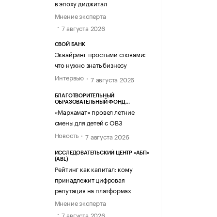
в эпоху диджитал
Мнение эксперта
7 августа 2026
СВОЙ БАНК
Эквайринг простыми словами:
что нужно знать бизнесу
Интервью
7 августа 2026
БЛАГОТВОРИТЕЛЬНЫЙ
ОБРАЗОВАТЕЛЬНЫЙ ФОНД
«МАРХАМАТ»
«Мархамат» провел летние
смены для детей с ОВЗ
Новость
7 августа 2026
ИССЛЕДОВАТЕЛЬСКИЙ ЦЕНТР «АБП»
(ABL)
Рейтинг как капитал: кому
принадлежит цифровая
репутация на платформах
Мнение эксперта
7 августа 2026