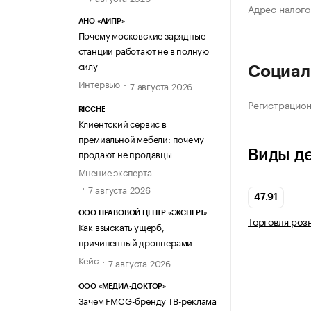
Адрес налого
АНО «АИПР»
Почему московские зарядные
станции работают не в полную
силу
Социал
Интервью
7 августа 2026
Регистрацио
RICCHE
Клиентский сервис в
премиальной мебели: почему
продают не продавцы
Виды д
Мнение эксперта
7 августа 2026
47.91
ООО ПРАВОВОЙ ЦЕНТР «ЭКСПЕРТ»
Торговля роз
Как взыскать ущерб,
причиненный дропперами
Кейс
7 августа 2026
ООО «МЕДИА-ДОКТОР»
Зачем FMCG-бренду ТВ-реклама