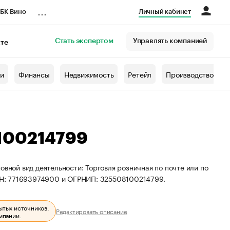
...
БК Вино
Личный кабинет
Стать экспертом
Управлять компанией
кте
азета
жи
Финансы
Недвижимость
Ретейл
Производство
100214799
овной вид деятельности: Торговля розничная по почте или по
НН: 771693974900 и ОГРНИП: 325508100214799.
ытых источников.
Редактировать описание
мпании.