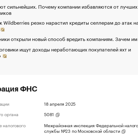
ют сильнейших. Почему компании избавляются от лучших
ников
к Wildberries резко нарастил кредиты селлерам до атак н
ики открыли новый способ вредить компаниям. Зачем им
оговики ищут доходы неработающих покупателей яхт и
р
рация ФНС
ации
18 апреля 2025
го органа
5081
 налогового
Межрайонная инспекция Федеральной налог
службы №23 по Московской области