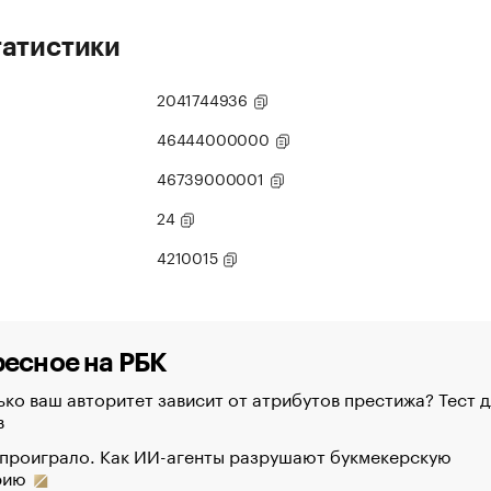
татистики
2041744936
46444000000
46739000001
24
4210015
есное на РБК
ко ваш авторитет зависит от атрибутов престижа? Тест д
в
 проиграло. Как ИИ-агенты разрушают букмекерскую
рию