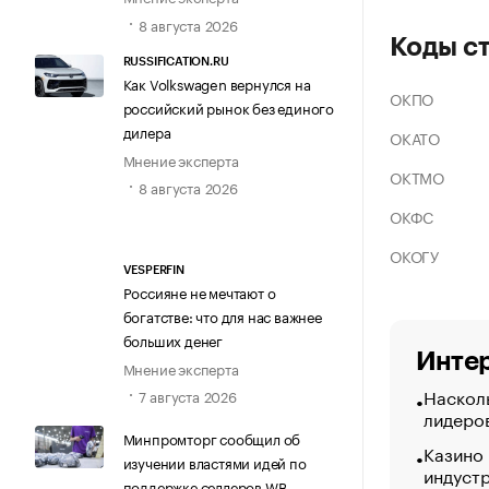
8 августа 2026
Коды с
RUSSIFICATION.RU
Как Volkswagen вернулся на
ОКПО
российский рынок без единого
дилера
ОКАТО
Мнение эксперта
ОКТМО
8 августа 2026
ОКФС
ОКОГУ
VESPERFIN
Россияне не мечтают о
богатстве: что для нас важнее
больших денег
Интер
Мнение эксперта
Насколь
7 августа 2026
лидеро
Минпромторг сообщил об
Казино
изучении властями идей по
индуст
поддержке селлеров WB