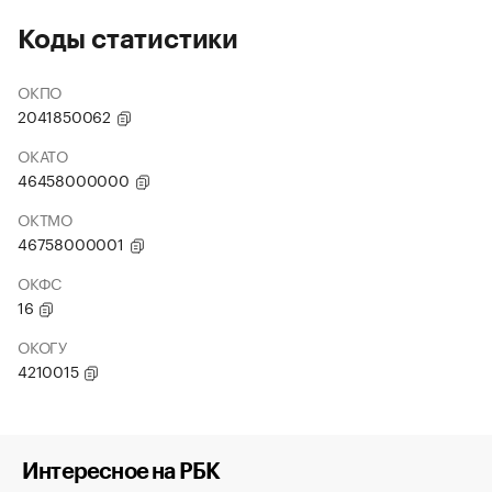
Коды статистики
ОКПО
2041850062
ОКАТО
46458000000
ОКТМО
46758000001
ОКФС
16
ОКОГУ
4210015
Интересное на РБК