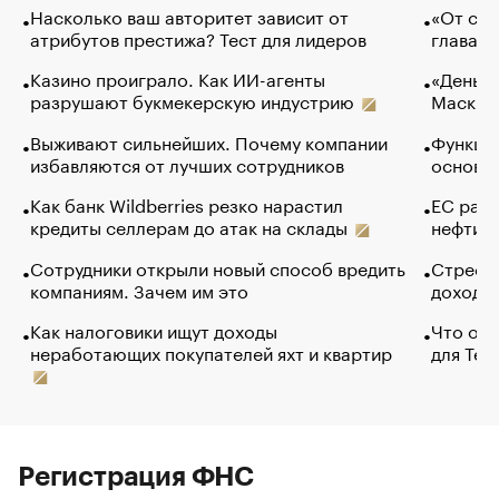
Насколько ваш авторитет зависит от
«От спо
атрибутов престижа? Тест для лидеров
глава к
Казино проиграло. Как ИИ-агенты
«Деньги
разрушают букмекерскую индустрию
Маск в 
Выживают сильнейших. Почему компании
Функции
избавляются от лучших сотрудников
основ э
Как банк Wildberries резко нарастил
ЕС раз
кредиты селлерам до атак на склады
нефти —
Сотрудники открыли новый способ вредить
Стресс 
компаниям. Зачем им это
доходов
Как налоговики ищут доходы
Что обв
неработающих покупателей яхт и квартир
для Tel
Регистрация ФНС