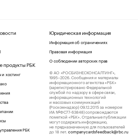
овости
Юридическая информация
Информация об ограничениях
d
Правовая информация
О соблюдении авторских прав
е продукты РБК
© АО «РОСБИЗНЕСКОНСАЛТИНГ»,
 и хостинг
1995–2026.
Сообщения и материалы
информационного агентства «РБК»
лако
(зарегистрировано Федеральной
службой по надзору в сфере связи,
шения
информационных технологий
ства
и массовых коммуникаций
(Роскомнадзор) 09.12.2015 за номером
мпании
ИА №ФС77-63848) сопровождаются
пометкой «РБК». Отдельные публикации
рсы
могут содержать информацию,
не предназначенную для пользователей
управления РБК
до 18 лет.
companycardsfeedback@rbc.ru