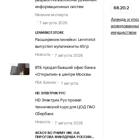
информационных систем
68.20.2
Мнение эксперта
Аренда и упр
7 августа 2026
арендованны
имуществом
LENMIRIOT.STORE
Расширение линейки: Lenmiriot
выпустил мультиюниты 45гр
Новость
7 августа 2026
ВТБ продал бывший офис банка
«Открытие» в центре Москвы
РБК Бизнес
7 августа
HD ЭЛЕКТРИК РУС
HD Электрик Рус провел
технический курс для ЦОД ПАО
Сбербанк
Новость
7 августа 2026
ФГАОУ ВО РНИМУ ИМ. Н.И.
ПИРОГОВА МИНЗДРАВА РОССИИ