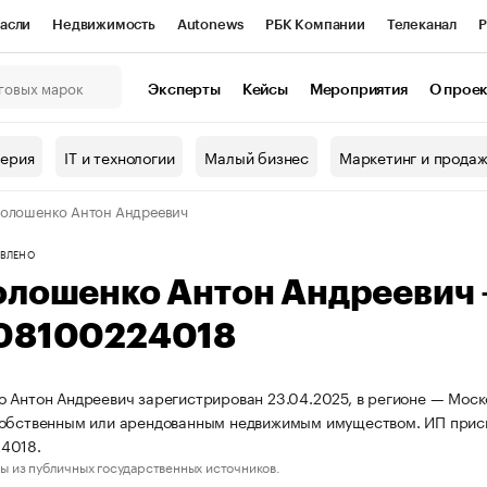
асли
Недвижимость
Autonews
РБК Компании
Телеканал
Р
К Курсы
РБК Life
Тренды
Визионеры
Национальные проекты
Эксперты
Кейсы
Мероприятия
О прое
онный клуб
Исследования
Кредитные рейтинги
Франшизы
Г
терия
IT и технологии
Малый бизнес
Маркетинг и прода
Проверка контрагентов
Политика
Экономика
Бизнес
олошенко Антон Андреевич
ы
ВЛЕНО
олошенко Антон Андреевич
08100224018
 Антон Андреевич зарегистрирован 23.04.2025, в регионе — Моско
собственным или арендованным недвижимым имуществом. ИП прис
4018.
ы из публичных государственных источников.