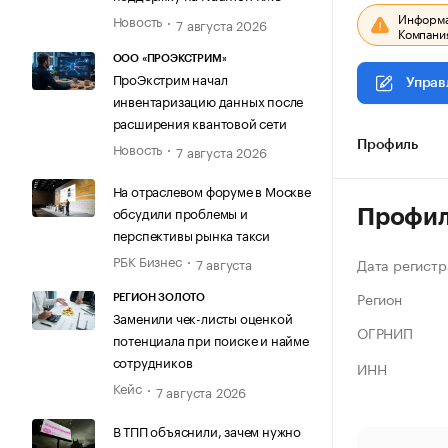
Информац
Новость
7 августа 2026
Компания
ООО «ПРОЭКСТРИМ»
ПроЭкстрим начал
Управ
инвентаризацию данных после
расширения квантовой сети
Новость
Профиль
7 августа 2026
На отраслевом форуме в Москве
обсудили проблемы и
Профи
перспективы рынка такси
РБК Бизнес
Дата регистр
7 августа
Регион
РЕГИОН ЗОЛОТО
Заменили чек-листы оценкой
ОГРНИП
потенциала при поиске и найме
сотрудников
ИНН
Кейс
7 августа 2026
В ТПП объяснили, зачем нужно