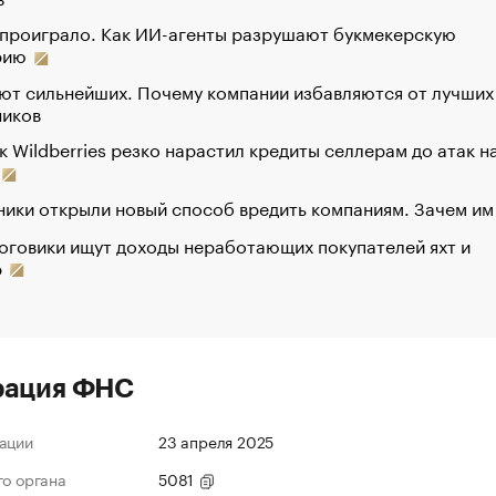
 проиграло. Как ИИ-агенты разрушают букмекерскую
рию
ют сильнейших. Почему компании избавляются от лучших
ников
к Wildberries резко нарастил кредиты селлерам до атак н
ики открыли новый способ вредить компаниям. Зачем им
оговики ищут доходы неработающих покупателей яхт и
р
рация ФНС
ации
23 апреля 2025
го органа
5081