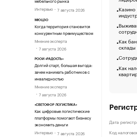
мебельного рынка
Казино
Интервью
7 августа 2026
индуст
МЮЦЗО
Выжива
Когда территория становится
сотруд
конкурентным преимуществом
Как бан
Мнение эксперта
склады
7 августа 2026
Сотрудн
РООИ «РАДОСТЬ»
Долгий старт, большая выгода:
Как нал
зачем нанимать работников с
кварти
инвалидностью
Мнение эксперта
7 августа 2026
«СВЕТОФОР ЛОГИСТИКА»
Регист
Как цифровые логистические
платформы помогают бизнесу
Дата регистр
экономить деньги
Код налогово
Интервью
7 августа 2026