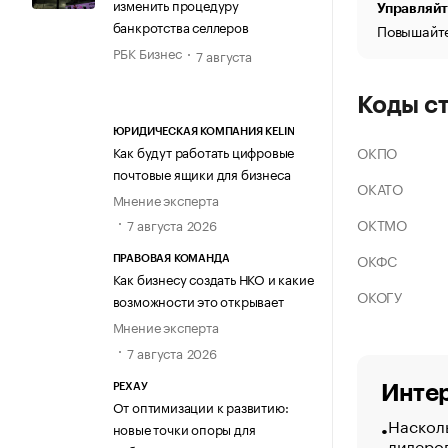
изменить процедуру
Управляйт
банкротства селлеров
Повышайте
РБК Бизнес
7 августа
Коды с
ЮРИДИЧЕСКАЯ КОМПАНИЯ KELIN
ОКПО
Как будут работать цифровые
почтовые ящики для бизнеса
ОКАТО
Мнение эксперта
ОКТМО
7 августа 2026
ОКФС
ПРАВОВАЯ КОМАНДА
Как бизнесу создать НКО и какие
ОКОГУ
возможности это открывает
Мнение эксперта
7 августа 2026
РЕХАУ
Интер
От оптимизации к развитию:
Насколь
новые точки опоры для
лидеро