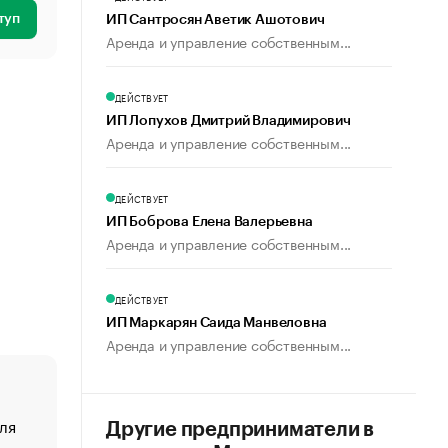
туп
ИП Сантросян Аветик Ашотович
Аренда и управление собственным...
ДЕЙСТВУЕТ
ИП Лопухов Дмитрий Владимирович
Аренда и управление собственным...
ДЕЙСТВУЕТ
ИП Боброва Елена Валерьевна
Аренда и управление собственным...
ДЕЙСТВУЕТ
ИП Маркарян Саида Манвеловна
Аренда и управление собственным...
ля
«От спорта тело стареет иначе». Как живет глава ко
Другие предприниматели в
создавшей GTA