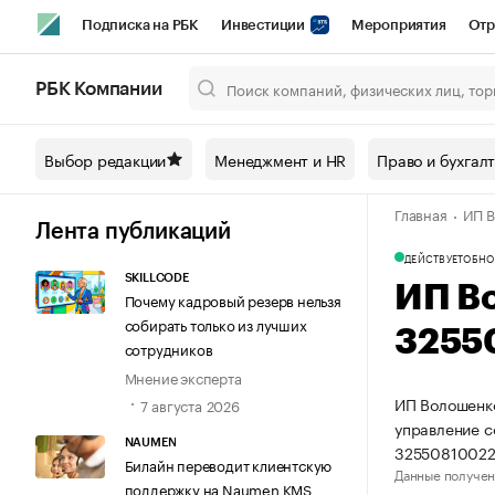
Подписка на РБК
Инвестиции
Мероприятия
Отр
Спорт
Школа управления РБК
РБК Образование
РБ
РБК Компании
Город
Стиль
Крипто
РБК Бизнес-среда
Дискусси
Выбор редакции
Менеджмент и HR
Право и бухгал
Спецпроекты СПб
Конференции СПб
Спецпроекты
Главная
ИП В
Технологии и медиа
Финансы
Рынок наличной валют
Лента публикаций
ДЕЙСТВУЕТ
ОБНО
SKILLCODE
ИП В
Почему кадровый резерв нельзя
собирать только из лучших
3255
сотрудников
Мнение эксперта
ИП Волошенко
7 августа 2026
управление 
NAUMEN
32550810022
Билайн переводит клиентскую
Данные получен
поддержку на Naumen KMS