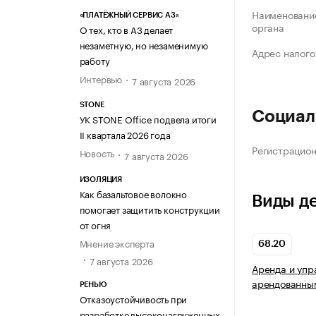
Наименование
«ПЛАТЁЖНЫЙ СЕРВИС А3»
органа
О тех, кто в А3 делает
незаметную, но незаменимую
Адрес налого
работу
Интервью
7 августа 2026
STONE
Социал
УК STONE Office подвела итоги
II квартала 2026 года
Регистрацио
Новость
7 августа 2026
ИЗОЛЯЦИЯ
Как базальтовое волокно
Виды д
помогает защитить конструкции
от огня
Мнение эксперта
68.20
7 августа 2026
Аренда и упр
арендованны
РЕНЬЮ
Отказоустойчивость при
разработке высоконагруженных