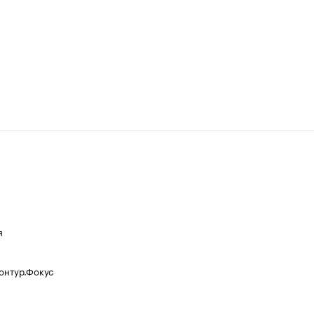
я
Контур.Фокус