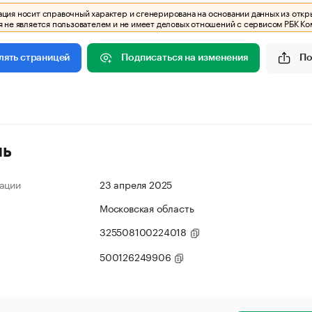
ия носит справочный характер и сгенерирована на основании данных из откр
 не является пользователем и не имеет деловых отношений с сервисом РБК Ко
Подписаться на изменения
По
лять страницей
ль
ации
23 апреля 2025
Московская область
325508100224018
500126249906