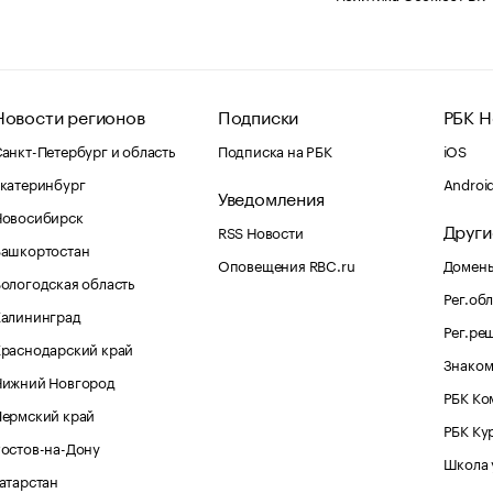
Новости регионов
Подписки
РБК Н
анкт-Петербург и область
Подписка на РБК
iOS
катеринбург
Androi
Уведомления
Новосибирск
Други
RSS Новости
Башкортостан
Оповещения RBC.ru
Домены
ологодская область
Рег.об
Калининград
Рег.ре
раснодарский край
Знаком
Нижний Новгород
РБК Ко
Пермский край
РБК Ку
остов-на-Дону
Школа 
атарстан