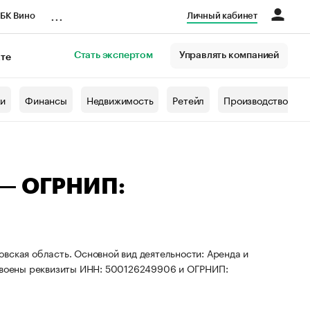
...
БК Вино
Личный кабинет
Стать экспертом
Управлять компанией
кте
азета
жи
Финансы
Недвижимость
Ретейл
Производство
 — ОГРНИП:
вская область. Основной вид деятельности: Аренда и
воены реквизиты ИНН: 500126249906 и ОГРНИП: