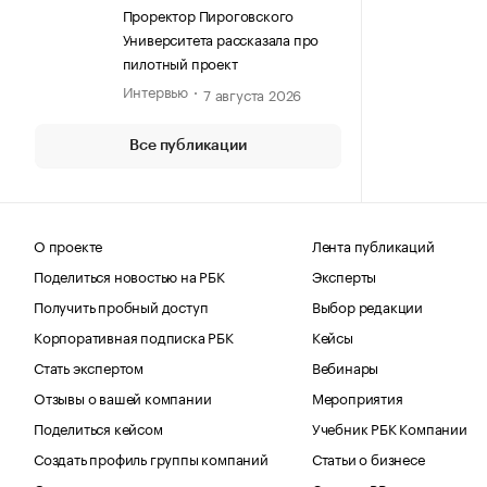
(ПИРОГОВСКИЙ УНИВЕРСИТЕТ)
Проректор Пироговского
Университета рассказала про
пилотный проект
Интервью
7 августа 2026
Все публикации
О проекте
Лента публикаций
Поделиться новостью на РБК
Эксперты
Получить пробный доступ
Выбор редакции
Корпоративная подписка РБК
Кейсы
Стать экспертом
Вебинары
Отзывы о вашей компании
Мероприятия
Поделиться кейсом
Учебник РБК Компании
Создать профиль группы компаний
Статьи о бизнесе