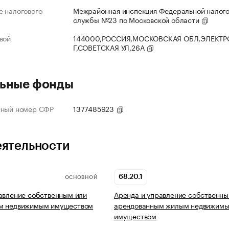
 налогового
Межрайонная инспекция Федеральной налог
службы №23 по Московской области
вой
144000,РОССИЯ,МОСКОВСКАЯ ОБЛ,ЭЛЕКТР
Г,СОВЕТСКАЯ УЛ,26А
ьные фонды
нный номер СФР
1377485923
еятельности
68.20.1
ОСНОВНОЙ
авление собственным или
Аренда и управление собственны
м недвижимым имуществом
арендованным жилым недвижим
имуществом