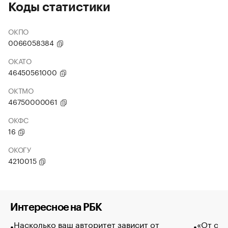
Коды статистики
ОКПО
0066058384
ОКАТО
46450561000
ОКТМО
46750000061
ОКФС
16
ОКОГУ
4210015
Интересное на РБК
Насколько ваш авторитет зависит от
«От спо