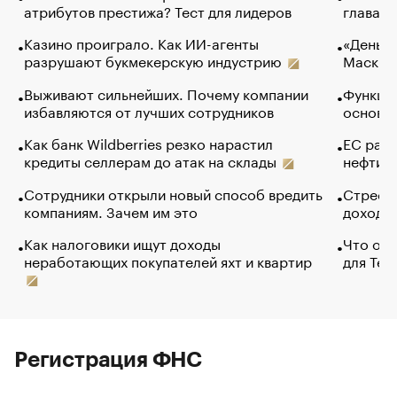
атрибутов престижа? Тест для лидеров
глава к
Казино проиграло. Как ИИ-агенты
«Деньги
разрушают букмекерскую индустрию
Маск в 
Выживают сильнейших. Почему компании
Функции
избавляются от лучших сотрудников
основ э
Как банк Wildberries резко нарастил
ЕС раз
кредиты селлерам до атак на склады
нефти —
Сотрудники открыли новый способ вредить
Стресс 
компаниям. Зачем им это
доходов
Как налоговики ищут доходы
Что обв
неработающих покупателей яхт и квартир
для Tel
Регистрация ФНС