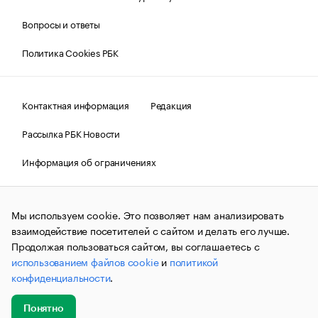
Вопросы и ответы
Политика Cookies РБК
Контактная информация
Редакция
Рассылка РБК Новости
Информация об ограничениях
Правовая информация
О соблюдении авторских прав
Мы используем cookie. Это позволяет нам анализировать
© АО «РОСБИЗНЕСКОНСАЛТИНГ»,
1995–2026.
Сообщения
и материалы информационного агентства «РБК»
взаимодействие посетителей с сайтом и делать его лучше.
(зарегистрировано Федеральной службой по надзору в сфере
Продолжая пользоваться сайтом, вы соглашаетесь с
связи, информационных технологий и массовых
использованием файлов cookie
и
политикой
коммуникаций (Роскомнадзор) 09.12.2015 за номером ИА
№ФС77-63848) сопровождаются пометкой «РБК». Отдельные
конфиденциальности
.
публикации могут содержать информацию,
не предназначенную для пользователей
до 18 лет.
companycardsfeedback@rbc.ru
Понятно