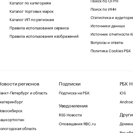
Поиск по ОГРН
Каталог по категориям
Поиск по ИНН
Каталог торговых марок
Статистика и аудитори
Каталог ИП по регионам
Источники данных
Правила использования сервиса
Источник отчетности 
Правила использования изображений
Вопросы и ответы
Политика Cookies РБК
Новости регионов
Подписки
РБК Н
анкт-Петербург и область
Подписка на РБК
iOS
катеринбург
Androi
Уведомления
Новосибирск
Други
RSS Новости
Башкортостан
Оповещения RBC.ru
Домены
ологодская область
Рег.об