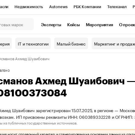
асли
Недвижимость
Autonews
РБК Компании
Телеканал
Р
К Курсы
РБК Life
Тренды
Визионеры
Национальные проекты
Эксперты
Кейсы
Мероприятия
О прое
онный клуб
Исследования
Кредитные рейтинги
Франшизы
Г
терия
IT и технологии
Малый бизнес
Маркетинг и прода
Проверка контрагентов
Политика
Экономика
Бизнес
Османов Ахмед Шуаибович
ы
ВЛЕНО
сманов Ахмед Шуаибович 
08100373084
хмед Шуаибович зарегистрирован 15.07.2025, в регионе — Москов
ревозкам. ИП присвоены реквизиты ИНН: 060389332228 и ОГРНИП
ы из публичных государственных источников.
ия носит справочный характер и сгенерирована на основании данных из откр