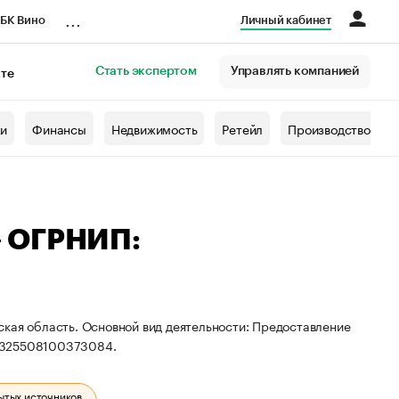
...
БК Вино
Личный кабинет
Стать экспертом
Управлять компанией
кте
азета
жи
Финансы
Недвижимость
Ретейл
Производство
— ОГРНИП:
ская область. Основной вид деятельности: Предоставление
: 325508100373084.
ытых источников.