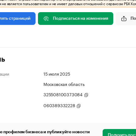
 не является пользователем и не имеет деловых отношений с сервисом РБК Ко
Подписаться на изменения
По
лять страницей
ль
ации
15 июля 2025
Московская область
325508100373084
060389332228
е профилем бизнеса и публикуйте новости
Получить дос