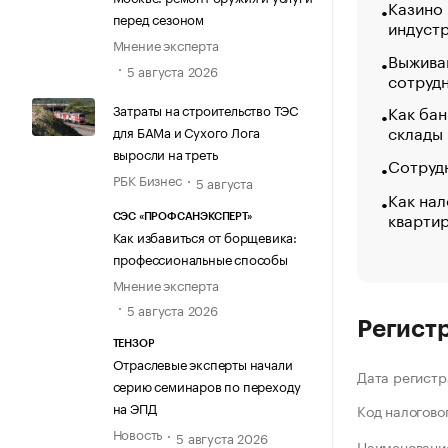
Казино
перед сезоном
индуст
Мнение эксперта
Выжива
5 августа 2026
сотруд
Затраты на строительство ТЭС
Как бан
склады
для БАМа и Сухого Лога
выросли на треть
Сотрудн
РБК Бизнес
5 августа
Как нал
кварти
СЭС «ПРОФСАНЭКСПЕРТ»
Как избавиться от борщевика:
профессиональные способы
Мнение эксперта
5 августа 2026
Регист
ТЕНЗОР
Отраслевые эксперты начали
Дата регистр
серию семинаров по переходу
на ЭПД
Код налогово
Новость
5 августа 2026
Наименование