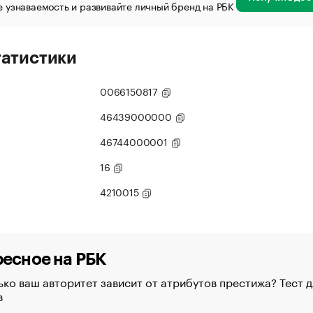
 узнаваемость и развивайте личный бренд на РБК
татистики
0066150817
46439000000
46744000001
16
4210015
есное на РБК
ко ваш авторитет зависит от атрибутов престижа? Тест д
в