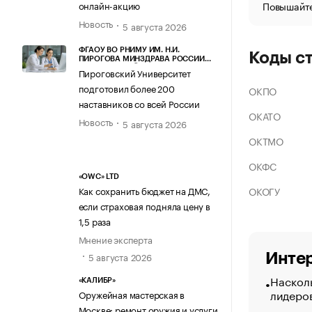
Повышайте
онлайн-акцию
Новость
5 августа 2026
ФГАОУ ВО РНИМУ ИМ. Н.И.
Коды с
ПИРОГОВА МИНЗДРАВА РОССИИ
(ПИРОГОВСКИЙ УНИВЕРСИТЕТ)
Пироговский Университет
подготовил более 200
ОКПО
наставников со всей России
ОКАТО
Новость
5 августа 2026
ОКТМО
ОКФС
«OWC» LTD
ОКОГУ
Как сохранить бюджет на ДМС,
если страховая подняла цену в
1,5 раза
Мнение эксперта
5 августа 2026
Интер
Насколь
«КАЛИБР»
лидеро
Оружейная мастерская в
Москве: ремонт оружия и услуги