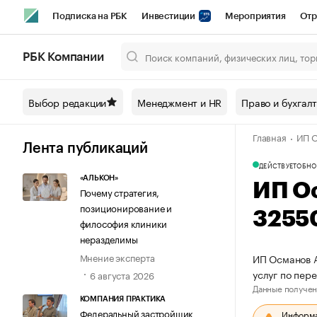
Подписка на РБК
Инвестиции
Мероприятия
Отр
Спорт
Школа управления РБК
РБК Образование
РБ
РБК Компании
Город
Стиль
Крипто
РБК Бизнес-среда
Дискусси
Выбор редакции
Менеджмент и HR
Право и бухгал
Спецпроекты СПб
Конференции СПб
Спецпроекты
Главная
ИП 
Технологии и медиа
Финансы
Рынок наличной валют
Лента публикаций
ДЕЙСТВУЕТ
ОБНО
«АЛЬКОН»
ИП О
Почему стратегия,
позиционирование и
3255
философия клиники
неразделимы
Мнение эксперта
ИП Османов А
услуг по пе
6 августа 2026
Данные получен
КОМПАНИЯ ПРАКТИКА
Федеральный застройщик
Информац