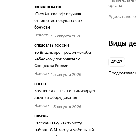
органа
ТВОЯАПТЕКА.РФ
«ТвояАптека.рф» изучила
Адрес налого
отношение покупателей к
бонусам
Новость
5 августа 2026
Виды д
СПЕЦСВЯЗЬ РОССИИ
Во Владимире прошел молебен
небесному покровителю
49.42
Спецсвязи России
Предоставлен
Новость
5 августа 2026
C-TECH
Компания C-TECH оптимизирует
закупки оборудования
Новость
5 августа 2026
ESIM365
Рассказываю, как туристу
выбрать SIM-карту и мобильный
интернет в Армении