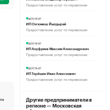
Предоставление услуг по перевозкам
ДЕЙСТВУЕТ
ИП Озгюмюш Йылдырай
Предоставление услуг по перевозкам
ДЕЙСТВУЕТ
ИП Ануфриев Максим Александрович
Предоставление услуг по перевозкам
ДЕЙСТВУЕТ
ИП Терёшин Иван Алексеевич
Предоставление услуг по перевозкам
ля
«От спорта тело стареет иначе». Как живет глава ко
Другие предприниматели в
создавшей GTA
регионе — Московская