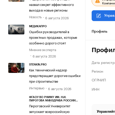
Компания
назвал секрет эффективного
выхода в новые регионы
Управ
Новость
6 августа 2026
МЕДИКАПРО
Ошибки руководителей в
Профиль
проектных продажах, которые
особенно дорого стоят
Мнение эксперта
Профи
6 августа 2026
Дата регистр
STENKIN.PRO
Как технический надзор
Регион
предотвращает дорогие ошибки
ОГРНИП
при строительстве
Интервью
6 августа 2026
ИНН
ФГАОУ ВО РНИМУ ИМ. Н.И.
ПИРОГОВА МИНЗДРАВА РОССИИ
(ПИРОГОВСКИЙ УНИВЕРСИТЕТ)
Пироговский Университет
запускает всероссийскую
Управляйт