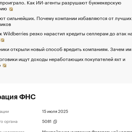
 проиграло. Как ИИ-агенты разрушают букмекерскую
рию
ют сильнейших. Почему компании избавляются от лучших
ников
к Wildberries резко нарастил кредиты селлерам до атак н
ики открыли новый способ вредить компаниям. Зачем им
оговики ищут доходы неработающих покупателей яхт и
р
рация ФНС
ации
15 июля 2025
го органа
5081
 налогового
Межрайонная инспекция Федеральной налог