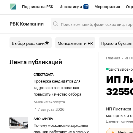
Подписка на РБК
Инвестиции
Мероприятия
Отр
Спорт
Школа управления РБК
РБК Образование
РБ
РБК Компании
Город
Стиль
Крипто
РБК Бизнес-среда
Дискусси
Выбор редакции
Менеджмент и HR
Право и бухгал
Спецпроекты СПб
Конференции СПб
Спецпроекты
Главная
ИП Л
Технологии и медиа
Финансы
Рынок наличной валют
Лента публикаций
ДЕЙСТВУЕТ
ОБНО
СПЕКТРДАТА
ИП Л
Проверка кандидатов для
кадрового агентства: как
3255
повысить качество отбора
Мнение эксперта
ИП Листиков 
7 августа 2026
малярных и с
АНО «АИПР»
Данные получен
Почему московские зарядные
станции работают не в полную
Информац