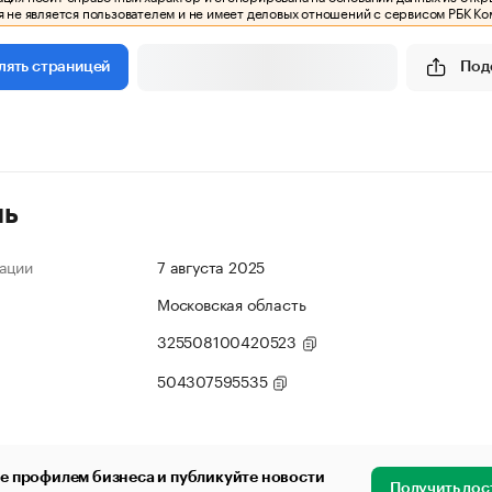
 не является пользователем и не имеет деловых отношений с сервисом РБК Ко
Под
лять страницей
ль
ации
7 августа 2025
Московская область
325508100420523
504307595535
е профилем бизнеса и публикуйте новости
Получить дос