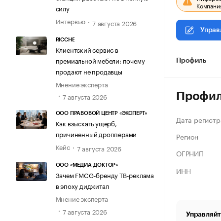
Компания
силу
Интервью
7 августа 2026
Управ
RICCHE
Клиентский сервис в
премиальной мебели: почему
Профиль
продают не продавцы
Мнение эксперта
Профи
7 августа 2026
ООО ПРАВОВОЙ ЦЕНТР «ЭКСПЕРТ»
Дата регистр
Как взыскать ущерб,
причиненный дропперами
Регион
Кейс
7 августа 2026
ОГРНИП
ООО «МЕДИА-ДОКТОР»
ИНН
Зачем FMCG-бренду ТВ-реклама
в эпоху диджитал
Мнение эксперта
7 августа 2026
Управляйт