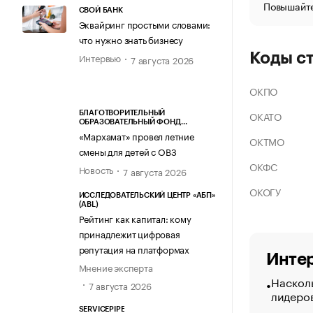
Повышайте
СВОЙ БАНК
Эквайринг простыми словами:
что нужно знать бизнесу
Коды с
Интервью
7 августа 2026
ОКПО
ОКАТО
БЛАГОТВОРИТЕЛЬНЫЙ
ОБРАЗОВАТЕЛЬНЫЙ ФОНД
«МАРХАМАТ»
«Мархамат» провел летние
ОКТМО
смены для детей с ОВЗ
ОКФС
Новость
7 августа 2026
ОКОГУ
ИССЛЕДОВАТЕЛЬСКИЙ ЦЕНТР «АБП»
(ABL)
Рейтинг как капитал: кому
принадлежит цифровая
репутация на платформах
Интер
Мнение эксперта
Насколь
7 августа 2026
лидеро
SERVICEPIPE