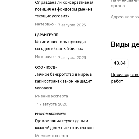
Оправдана ли консервативная
органа
позиция на фондовом рынке в
текущих условиях
Адрес налого
Интервью
7 августа 2026
ЦАРАН ГРУПП
Какие инвесторы приходят
Виды д
сегодня в банный бизнес
Интервью
7 августа 2026
43.34
ООО «НССД»
Производство
Личное банкротство в мире: в
работ
каких странах закон не щадит
человека
Мнение эксперта
7 августа 2026
ИНФОМАКСИМУМ
Где компания теряет деньги
каждый день: пять скрытых зон
Мнение эксперта