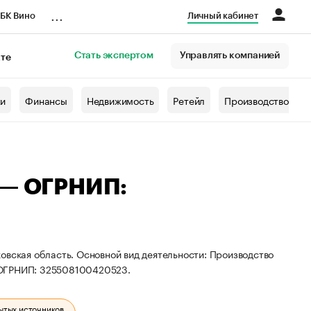
...
БК Вино
Личный кабинет
Стать экспертом
Управлять компанией
кте
азета
жи
Финансы
Недвижимость
Ретейл
Производство
 — ОГРНИП:
овская область. Основной вид деятельности: Производство
 ОГРНИП: 325508100420523.
ытых источников.