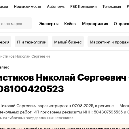
асли
Недвижимость
Autonews
РБК Компании
Телеканал
Р
К Курсы
РБК Life
Тренды
Визионеры
Национальные проекты
Эксперты
Кейсы
Мероприятия
О прое
онный клуб
Исследования
Кредитные рейтинги
Франшизы
Г
терия
IT и технологии
Малый бизнес
Маркетинг и прода
Проверка контрагентов
Политика
Экономика
Бизнес
истиков Николай Сергеевич
ы
ВЛЕНО
истиков Николай Сергеевич
08100420523
Николай Сергеевич зарегистрирован 07.08.2025, в регионе — Моск
текольных работ. ИП присвоены реквизиты ИНН: 504307595535 и
ы из публичных государственных источников.
ия носит справочный характер и сгенерирована на основании данных из откр