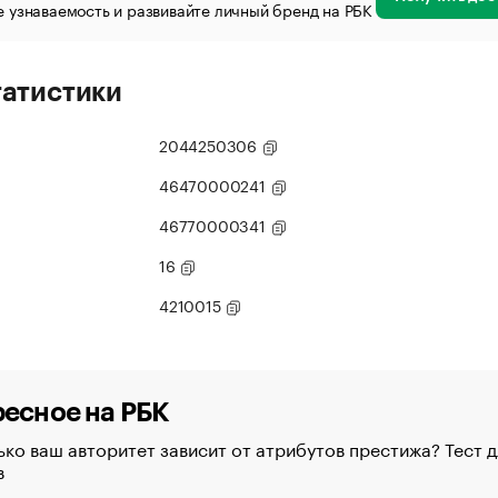
 узнаваемость и развивайте личный бренд на РБК
татистики
2044250306
46470000241
46770000341
16
4210015
есное на РБК
ко ваш авторитет зависит от атрибутов престижа? Тест д
в