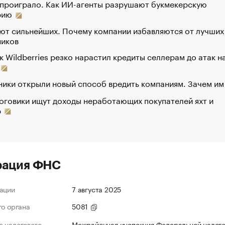
 проиграло. Как ИИ-агенты разрушают букмекерскую
рию
ют сильнейших. Почему компании избавляются от лучших
ников
к Wildberries резко нарастил кредиты селлерам до атак н
ики открыли новый способ вредить компаниям. Зачем им
оговики ищут доходы неработающих покупателей яхт и
р
рация ФНС
ации
7 августа 2025
го органа
5081
 налогового
Межрайонная инспекция Федеральной налог