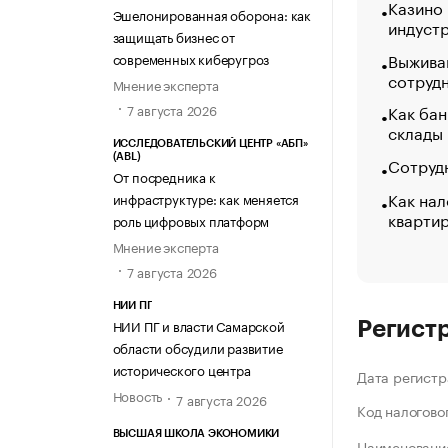
Казино
Эшелонированная оборона: как
индуст
защищать бизнес от
Выжива
современных киберугроз
сотруд
Мнение эксперта
Как бан
7 августа 2026
склады
ИССЛЕДОВАТЕЛЬСКИЙ ЦЕНТР «АБП»
(ABL)
Сотрудн
От посредника к
Как нал
инфраструктуре: как меняется
кварти
роль цифровых платформ
Мнение эксперта
7 августа 2026
НИИ ПГ
НИИ ПГ и власти Самарской
Регист
области обсудили развитие
исторического центра
Дата регистр
Новость
7 августа 2026
Код налогово
ВЫСШАЯ ШКОЛА ЭКОНОМИКИ
Наименование