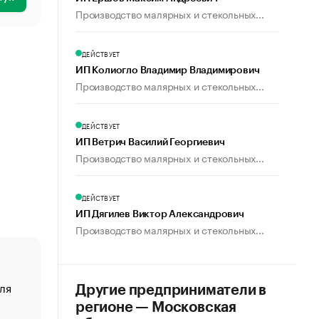
Производство малярных и стекольных...
ДЕЙСТВУЕТ
ИП Колиогло Владимир Владимирович
Производство малярных и стекольных...
ДЕЙСТВУЕТ
ИП Ветрич Василий Георгиевич
Производство малярных и стекольных...
ДЕЙСТВУЕТ
ИП Дягилев Виктор Александрович
Производство малярных и стекольных...
ля
«От спорта тело стареет иначе». Как живет глава ко
Другие предприниматели в
создавшей GTA
регионе — Московская