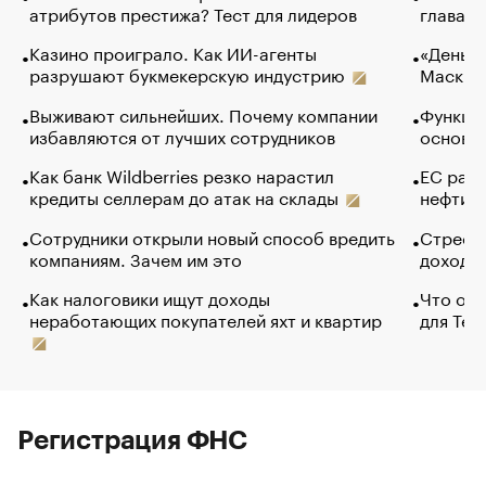
атрибутов престижа? Тест для лидеров
глава к
Казино проиграло. Как ИИ-агенты
«Деньги
разрушают букмекерскую индустрию
Маск в 
Выживают сильнейших. Почему компании
Функции
избавляются от лучших сотрудников
основ э
Как банк Wildberries резко нарастил
ЕС раз
кредиты селлерам до атак на склады
нефти —
Сотрудники открыли новый способ вредить
Стресс 
компаниям. Зачем им это
доходов
Как налоговики ищут доходы
Что обв
неработающих покупателей яхт и квартир
для Tel
Регистрация ФНС