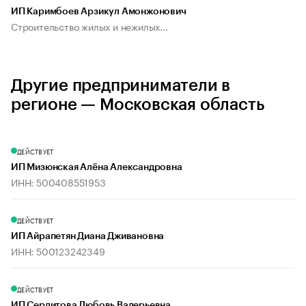
ИП Каримбоев Арзикул Амонжонович
Строительство жилых и нежилых...
Другие предприниматели в
регионе — Московская область
ДЕЙСТВУЕТ
ИП Мизюнская Алёна Александровна
ИНН: 500408551953
ДЕЙСТВУЕТ
ИП Айрапетян Диана Дживановна
ИНН: 500123242349
ДЕЙСТВУЕТ
ИП Сердитова Любовь Валерьевна