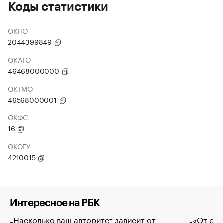
Коды статистики
ОКПО
2044399849
ОКАТО
46468000000
ОКТМО
46568000001
ОКФС
16
ОКОГУ
4210015
Интересное на РБК
Насколько ваш авторитет зависит от
«От спо