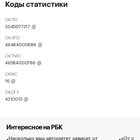
Коды статистики
ОКПО
2045077217
ОКАТО
46484000686
ОКТМО
46584000786
ОКФС
16
ОКОГУ
4210015
Интересное на РБК
Насколько ваш авторитет зависит от
«От спо