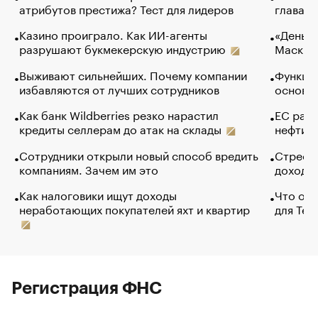
атрибутов престижа? Тест для лидеров
глава к
Казино проиграло. Как ИИ-агенты
«Деньги
разрушают букмекерскую индустрию
Маск в 
Выживают сильнейших. Почему компании
Функции
избавляются от лучших сотрудников
основ э
Как банк Wildberries резко нарастил
ЕС раз
кредиты селлерам до атак на склады
нефти —
Сотрудники открыли новый способ вредить
Стресс 
компаниям. Зачем им это
доходов
Как налоговики ищут доходы
Что обв
неработающих покупателей яхт и квартир
для Tel
Регистрация ФНС