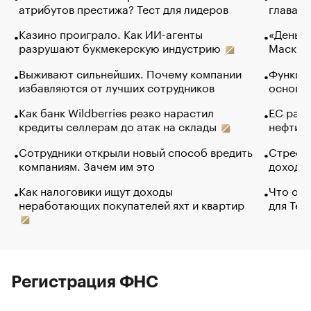
атрибутов престижа? Тест для лидеров
глава к
Казино проиграло. Как ИИ-агенты
«Деньги
разрушают букмекерскую индустрию
Маск в 
Выживают сильнейших. Почему компании
Функции
избавляются от лучших сотрудников
основ э
Как банк Wildberries резко нарастил
ЕС раз
кредиты селлерам до атак на склады
нефти —
Сотрудники открыли новый способ вредить
Стресс 
компаниям. Зачем им это
доходов
Как налоговики ищут доходы
Что обв
неработающих покупателей яхт и квартир
для Tel
Регистрация ФНС