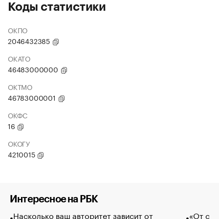
Коды статистики
ОКПО
2046432385
ОКАТО
46483000000
ОКТМО
46783000001
ОКФС
16
ОКОГУ
4210015
Интересное на РБК
Насколько ваш авторитет зависит от
«От спо