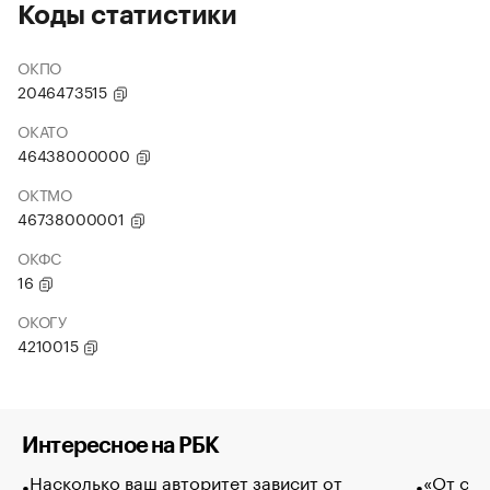
Коды статистики
ОКПО
2046473515
ОКАТО
46438000000
ОКТМО
46738000001
ОКФС
16
ОКОГУ
4210015
Интересное на РБК
Насколько ваш авторитет зависит от
«От спо