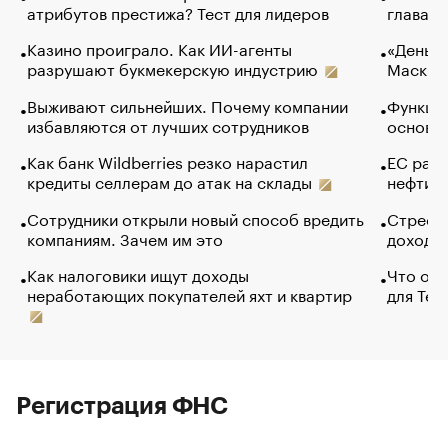
атрибутов престижа? Тест для лидеров
глава к
Казино проиграло. Как ИИ-агенты
«Деньги
разрушают букмекерскую индустрию
Маск в 
Выживают сильнейших. Почему компании
Функции
избавляются от лучших сотрудников
основ э
Как банк Wildberries резко нарастил
ЕС раз
кредиты селлерам до атак на склады
нефти —
Сотрудники открыли новый способ вредить
Стресс 
компаниям. Зачем им это
доходов
Как налоговики ищут доходы
Что обв
неработающих покупателей яхт и квартир
для Tel
Регистрация ФНС