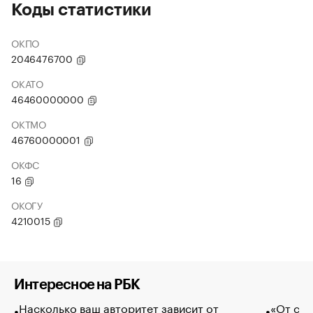
Коды статистики
ОКПО
2046476700
ОКАТО
46460000000
ОКТМО
46760000001
ОКФС
16
ОКОГУ
4210015
Интересное на РБК
Насколько ваш авторитет зависит от
«От спо