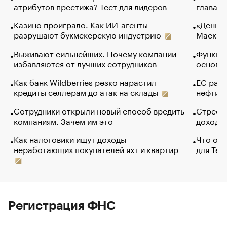
атрибутов престижа? Тест для лидеров
глава к
Казино проиграло. Как ИИ-агенты
«Деньги
разрушают букмекерскую индустрию
Маск в 
Выживают сильнейших. Почему компании
Функции
избавляются от лучших сотрудников
основ э
Как банк Wildberries резко нарастил
ЕС раз
кредиты селлерам до атак на склады
нефти —
Сотрудники открыли новый способ вредить
Стресс 
компаниям. Зачем им это
доходов
Как налоговики ищут доходы
Что обв
неработающих покупателей яхт и квартир
для Tel
Регистрация ФНС