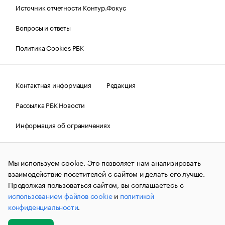
Источник отчетности Контур.Фокус
Вопросы и ответы
Политика Cookies РБК
Контактная информация
Редакция
Рассылка РБК Новости
Информация об ограничениях
Правовая информация
О соблюдении авторских прав
Мы используем cookie. Это позволяет нам анализировать
© АО «РОСБИЗНЕСКОНСАЛТИНГ»,
1995–2026.
Сообщения
и материалы информационного агентства «РБК»
взаимодействие посетителей с сайтом и делать его лучше.
(зарегистрировано Федеральной службой по надзору в сфере
Продолжая пользоваться сайтом, вы соглашаетесь с
связи, информационных технологий и массовых
использованием файлов cookie
и
политикой
коммуникаций (Роскомнадзор) 09.12.2015 за номером ИА
№ФС77-63848) сопровождаются пометкой «РБК». Отдельные
конфиденциальности
.
публикации могут содержать информацию,
не предназначенную для пользователей