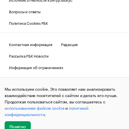
Вопросы и ответы
Политика Cookies РБК
Контактная информация
Редакция
Рассылка РБК Новости
Информация об ограничениях
Правовая информация
О соблюдении авторских прав
Мы используем cookie. Это позволяет нам анализировать
© АО «РОСБИЗНЕСКОНСАЛТИНГ»,
1995–2026.
Сообщения
и материалы информационного агентства «РБК»
взаимодействие посетителей с сайтом и делать его лучше.
(зарегистрировано Федеральной службой по надзору в сфере
Продолжая пользоваться сайтом, вы соглашаетесь с
связи, информационных технологий и массовых
использованием файлов cookie
и
политикой
коммуникаций (Роскомнадзор) 09.12.2015 за номером ИА
№ФС77-63848) сопровождаются пометкой «РБК». Отдельные
конфиденциальности
.
публикации могут содержать информацию,
не предназначенную для пользователей
до 18 лет.
companycardsfeedback@rbc.ru
Понятно