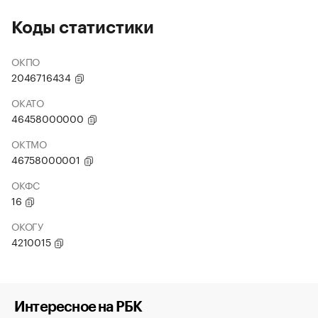
Коды статистики
ОКПО
2046716434
ОКАТО
46458000000
ОКТМО
46758000001
ОКФС
16
ОКОГУ
4210015
Интересное на РБК