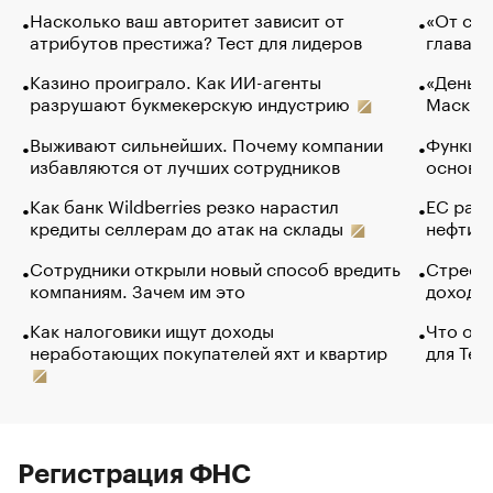
Насколько ваш авторитет зависит от
«От спо
атрибутов престижа? Тест для лидеров
глава к
Казино проиграло. Как ИИ-агенты
«Деньги
разрушают букмекерскую индустрию
Маск в 
Выживают сильнейших. Почему компании
Функции
избавляются от лучших сотрудников
основ э
Как банк Wildberries резко нарастил
ЕС раз
кредиты селлерам до атак на склады
нефти —
Сотрудники открыли новый способ вредить
Стресс 
компаниям. Зачем им это
доходов
Как налоговики ищут доходы
Что обв
неработающих покупателей яхт и квартир
для Tel
Регистрация ФНС