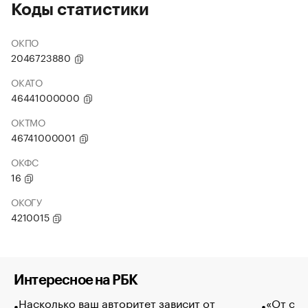
Коды статистики
ОКПО
2046723880
ОКАТО
46441000000
ОКТМО
46741000001
ОКФС
16
ОКОГУ
4210015
Интересное на РБК
Насколько ваш авторитет зависит от
«От спо