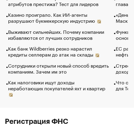
атрибутов престижа? Тест для лидеров
глава к
Казино проиграло. Как ИИ-агенты
«Деньги
разрушают букмекерскую индустрию
Маск в 
Выживают сильнейших. Почему компании
Функции
избавляются от лучших сотрудников
основ э
Как банк Wildberries резко нарастил
ЕС раз
кредиты селлерам до атак на склады
нефти —
Сотрудники открыли новый способ вредить
Стресс 
компаниям. Зачем им это
доходов
Как налоговики ищут доходы
Что обв
неработающих покупателей яхт и квартир
для Tel
Регистрация ФНС