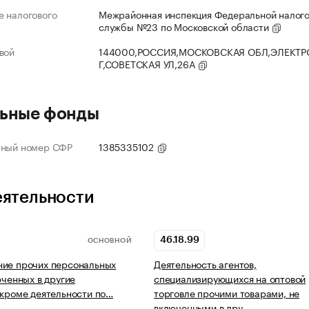
 налогового
Межрайонная инспекция Федеральной налог
службы №23 по Московской области
вой
144000,РОССИЯ,МОСКОВСКАЯ ОБЛ,ЭЛЕКТР
Г,СОВЕТСКАЯ УЛ,26А
ьные фонды
нный номер СФР
1385335102
еятельности
46.18.99
ОСНОВНОЙ
ние прочих персональных
Деятельность агентов,
юченных в другие
специализирующихся на оптовой
 кроме деятельности по…
торговле прочими товарами, не
включенными в дру…