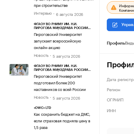
при строительстве
Информац
Компания
Интервью
6 августа 2026
ФГАОУ ВО РНИМУ ИМ. Н.И.
Управ
ПИРОГОВА МИНЗДРАВА РОССИИ
(ПИРОГОВСКИЙ УНИВЕРСИТЕТ)
Пироговский Университет
запускает всероссийскую
Профиль
Виды
онлайн-акцию
Новость
5 августа 2026
Профи
ФГАОУ ВО РНИМУ ИМ. Н.И.
ПИРОГОВА МИНЗДРАВА РОССИИ
(ПИРОГОВСКИЙ УНИВЕРСИТЕТ)
Пироговский Университет
Дата регистр
подготовил более 200
Регион
наставников со всей России
Новость
5 августа 2026
ОГРНИП
«OWC» LTD
ИНН
Как сохранить бюджет на ДМС,
если страховая подняла цену в
1,5 раза