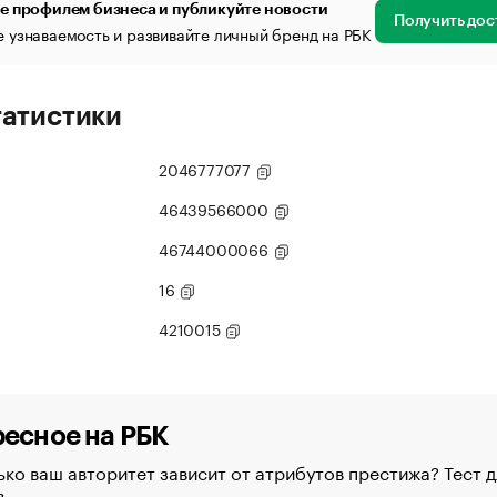
е профилем бизнеса и публикуйте новости
Получить дос
 узнаваемость и развивайте личный бренд на РБК
татистики
2046777077
46439566000
46744000066
16
4210015
есное на РБК
ко ваш авторитет зависит от атрибутов престижа? Тест д
в