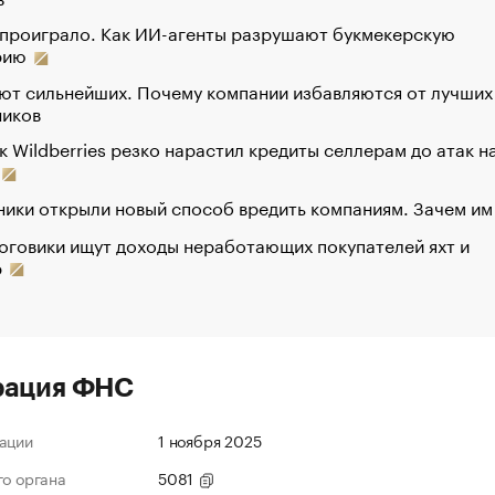
 проиграло. Как ИИ-агенты разрушают букмекерскую
рию
ют сильнейших. Почему компании избавляются от лучших
ников
к Wildberries резко нарастил кредиты селлерам до атак н
ики открыли новый способ вредить компаниям. Зачем им
оговики ищут доходы неработающих покупателей яхт и
р
рация ФНС
ации
1 ноября 2025
го органа
5081