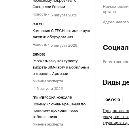
Наименование
Спецсвязи России
органа
Новость
5 августа 2026
Адрес налого
C-TECH
Компания C-TECH оптимизирует
закупки оборудования
Новость
5 августа 2026
Социал
ESIM365
Рассказываю, как туристу
Регистрацио
выбрать SIM-карту и мобильный
интернет в Армении
Мнение эксперта
Виды д
5 августа 2026
ГПК «ПЕРСОНА КОНСАЛТ»
96.09.9
Почему ключевые решения по-
прежнему проходят через
Предоставле
услуг, не вкл
собственника
группировки,
Мнение эксперта