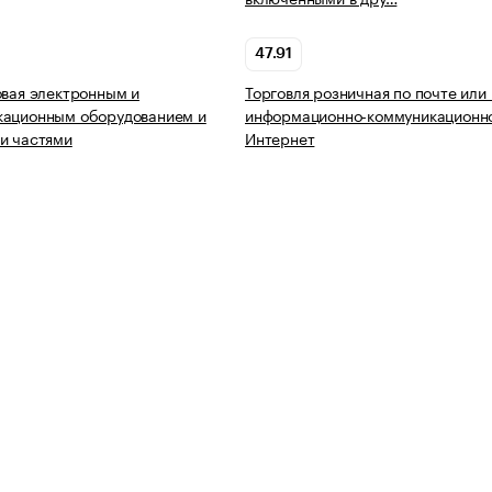
47.91
овая электронным и
Торговля розничная по почте или
кационным оборудованием и
информационно-коммуникационно
и частями
Интернет