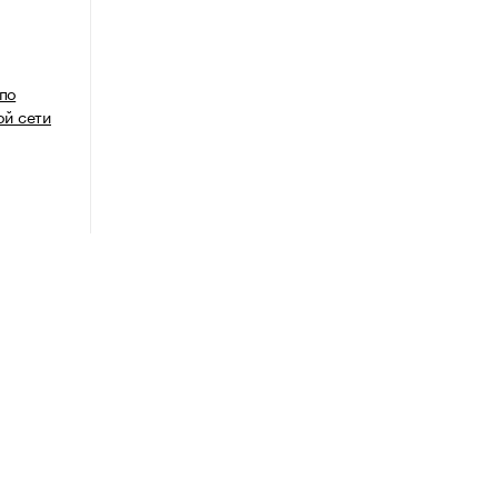
 по
й сети