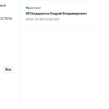
овой
ДЕЙСТВУЕТ
ИП Бадаранча Андрей Владимирович
ОСТАЛЬ
ИНН: 504414242380
Все