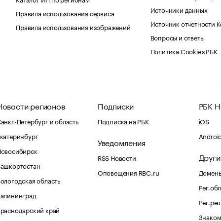
Источники данных
Правила использования сервиса
Источник отчетности 
Правила использования изображений
Вопросы и ответы
Политика Cookies РБК
Новости регионов
Подписки
РБК Н
анкт-Петербург и область
Подписка на РБК
iOS
катеринбург
Androi
Уведомления
Новосибирск
Други
RSS Новости
Башкортостан
Оповещения RBC.ru
Домены
ологодская область
Рег.об
Калининград
Рег.ре
раснодарский край
Знаком