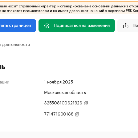
ия носит справочный характер и сгенерирована на основании данных из откр
 не является пользователем и не имеет деловых отношений с сервисом РБК Ко
Подписаться на изменения
По
лять страницей
 деятельности
ль
ации
1 ноября 2025
Московская область
325508100621926
771471600188