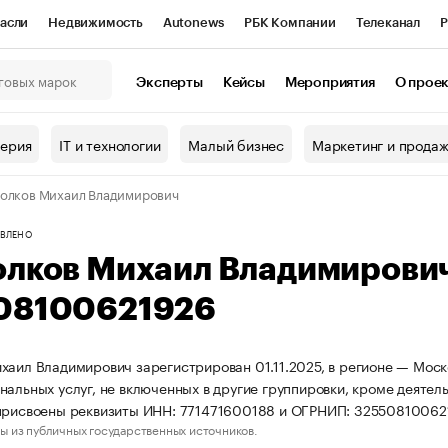
асли
Недвижимость
Autonews
РБК Компании
Телеканал
Р
К Курсы
РБК Life
Тренды
Визионеры
Национальные проекты
Эксперты
Кейсы
Мероприятия
О прое
онный клуб
Исследования
Кредитные рейтинги
Франшизы
Г
терия
IT и технологии
Малый бизнес
Маркетинг и прода
Проверка контрагентов
Политика
Экономика
Бизнес
олков Михаил Владимирович
ы
ВЛЕНО
олков Михаил Владимирови
08100621926
хаил Владимирович зарегистрирован 01.11.2025, в регионе — Моск
нальных услуг, не включенных в другие группировки, кроме деятел
присвоены реквизиты ИНН: 771471600188 и ОГРНИП: 32550810062
ы из публичных государственных источников.