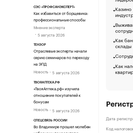
Казино
СЭС «ПРОФСАНЭКСПЕРТ»
Как избавиться от борщевика:
индуст
профессиональные способы
Выжива
Мнение эксперта
сотруд
5 августа 2026
Как бан
склады
ТЕНЗОР
Отраслевые эксперты начали
Сотрудн
серию семинаров по переходу
на ЭПД
Как нал
кварти
Новость
5 августа 2026
ТВОЯАПТЕКА.РФ
«ТвояАптека.рф» изучила
отношение покупателей к
бонусам
Регист
Новость
5 августа 2026
Дата регистр
СПЕЦСВЯЗЬ РОССИИ
Во Владимире прошел молебен
Код налогово
небесному покровителю