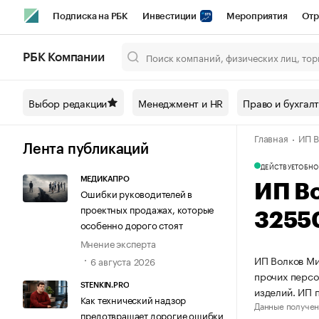
Подписка на РБК
Инвестиции
Мероприятия
Отр
Спорт
Школа управления РБК
РБК Образование
РБ
РБК Компании
Город
Стиль
Крипто
РБК Бизнес-среда
Дискусси
Выбор редакции
Менеджмент и HR
Право и бухгал
Спецпроекты СПб
Конференции СПб
Спецпроекты
Главная
ИП В
Технологии и медиа
Финансы
Рынок наличной валют
Лента публикаций
ДЕЙСТВУЕТ
ОБНО
МЕДИКАПРО
ИП В
Ошибки руководителей в
проектных продажах, которые
3255
особенно дорого стоят
Мнение эксперта
ИП Волков Ми
6 августа 2026
прочих персо
STENKIN.PRO
изделий. ИП 
Как технический надзор
Данные получен
предотвращает дорогие ошибки