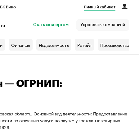
...
БК Вино
Личный кабинет
Стать экспертом
Управлять компанией
кте
азета
жи
Финансы
Недвижимость
Ретейл
Производство
ч — ОГРНИП:
овская область. Основной вид деятельности: Предоставление
ьности по оказанию услуги по скупке у граждан ювелирных
1926.