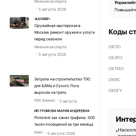
Мнение эксперта
Управляйт
5 августа 2026
Повышайте
«КАЛИБР»
Оружейная мастерская в
Коды с
Москве: ремонт оружия и услуги
перед сезоном
ОКПО
Мнение эксперта
5 августа 2026
ОКАТО
ОКТМО
Затраты на строительство ТЭС
ОКФС
для БАМа и Сухого Лога
ОКОГУ
выросли на треть
РБК Бизнес
5 августа
ИП ГРОМОВА МАРИЯ АНДРЕЕВНА
Pinterest как канал трафика: 300
Интер
тысяч посещений за три месяца
Насколь
Кейс
5 августа 2026
лидеро