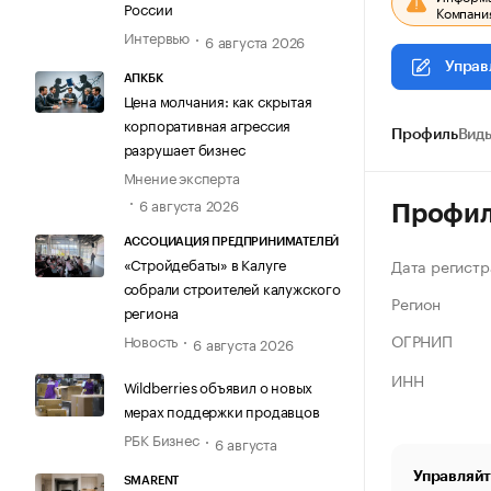
России
Компания
Интервью
6 августа 2026
Управ
АПКБК
Цена молчания: как скрытая
корпоративная агрессия
Профиль
Виды
разрушает бизнес
Мнение эксперта
6 августа 2026
Профи
АССОЦИАЦИЯ ПРЕДПРИНИМАТЕЛЕЙ
«Стройдебаты» в Калуге
Дата регистр
собрали строителей калужского
Регион
региона
ОГРНИП
Новость
6 августа 2026
ИНН
Wildberries объявил о новых
мерах поддержки продавцов
РБК Бизнес
6 августа
Управляйт
SMARENT