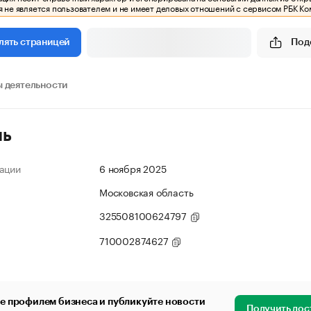
 не является пользователем и не имеет деловых отношений с сервисом РБК Ко
Под
лять страницей
 деятельности
ль
ации
6 ноября 2025
Московская область
325508100624797
710002874627
е профилем бизнеса и публикуйте новости
Получить дос