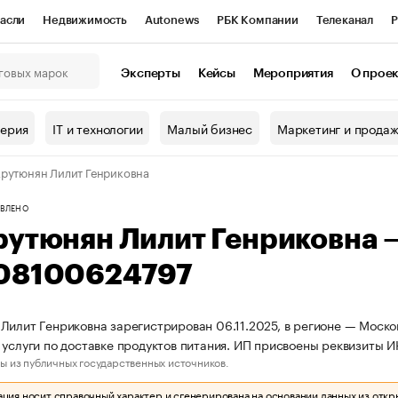
асли
Недвижимость
Autonews
РБК Компании
Телеканал
Р
К Курсы
РБК Life
Тренды
Визионеры
Национальные проекты
Эксперты
Кейсы
Мероприятия
О прое
онный клуб
Исследования
Кредитные рейтинги
Франшизы
Г
терия
IT и технологии
Малый бизнес
Маркетинг и прода
Проверка контрагентов
Политика
Экономика
Бизнес
рутюнян Лилит Генриковна
ы
ВЛЕНО
рутюнян Лилит Генриковна
08100624797
Лилит Генриковна зарегистрирован 06.11.2025, в регионе — Моско
 услуги по доставке продуктов питания. ИП присвоены реквизиты
ы из публичных государственных источников.
ия носит справочный характер и сгенерирована на основании данных из откр