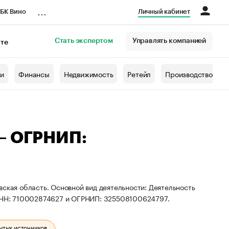
...
БК Вино
Личный кабинет
Стать экспертом
Управлять компанией
кте
азета
жи
Финансы
Недвижимость
Ретейл
Производство
 — ОГРНИП:
вская область. Основной вид деятельности: Деятельность
 ИНН: 710002874627 и ОГРНИП: 325508100624797.
ытых источников.