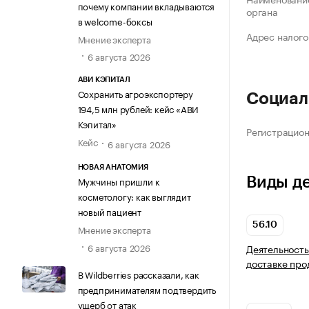
почему компании вкладываются
органа
в welcome-боксы
Адрес налого
Мнение эксперта
6 августа 2026
АВИ КЭПИТАЛ
Сохранить агроэкспортеру
Социал
194,5 млн рублей: кейс «АВИ
Кэпитал»
Регистрацио
Кейс
6 августа 2026
НОВАЯ АНАТОМИЯ
Виды д
Мужчины пришли к
косметологу: как выглядит
новый пациент
56.10
Мнение эксперта
6 августа 2026
Деятельность
доставке про
В Wildberries рассказали, как
предпринимателям подтвердить
ущерб от атак