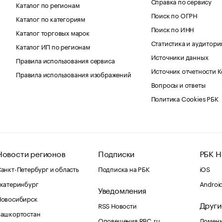
Справка по сервису
Каталог по регионам
Поиск по ОГРН
Каталог по категориям
Поиск по ИНН
Каталог торговых марок
Статистика и аудитори
Каталог ИП по регионам
Источники данных
Правила использования сервиса
Источник отчетности 
Правила использования изображений
Вопросы и ответы
Политика Cookies РБК
Новости регионов
Подписки
РБК Н
анкт-Петербург и область
Подписка на РБК
iOS
катеринбург
Androi
Уведомления
Новосибирск
Други
RSS Новости
Башкортостан
Оповещения RBC.ru
Домены