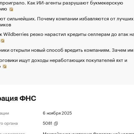
 проиграло. Как ИИ-агенты разрушают букмекерскую
рию
ют сильнейших. Почему компании избавляются от лучших
ников
к Wildberries резко нарастил кредиты селлерам до атак н
ики открыли новый способ вредить компаниям. Зачем им
оговики ищут доходы неработающих покупателей яхт и
р
рация ФНС
ации
6 ноября 2025
го органа
5081
 налогового
Межрайонная инспекция Федеральной налог