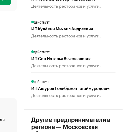
Деятельность ресторанов и услуги...
ДЕЙСТВУЕТ
ИП Кулёмин Михаил Андреевич
Деятельность ресторанов и услуги...
ДЕЙСТВУЕТ
ИП Сон Наталья Вячеславовна
Деятельность ресторанов и услуги...
ДЕЙСТВУЕТ
ИП Ашуров Голибджон Тагаймуродович
Деятельность ресторанов и услуги...
ля
«От спорта тело стареет иначе». Как живет глава ко
Другие предприниматели в
создавшей GTA
регионе — Московская