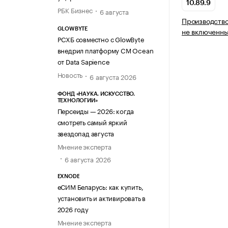
10.89.9
РБК Бизнес
6 августа
Производство
не включенны
GLOWBYTE
РСХБ совместно с GlowByte
внедрил платформу CM Ocean
от Data Sapience
Новость
6 августа 2026
ФОНД «НАУКА. ИСКУССТВО.
ТЕХНОЛОГИИ»
Персеиды — 2026: когда
смотреть самый яркий
звездопад августа
Мнение эксперта
6 августа 2026
EXNODE
еСИМ Беларусь: как купить,
установить и активировать в
2026 году
Мнение эксперта