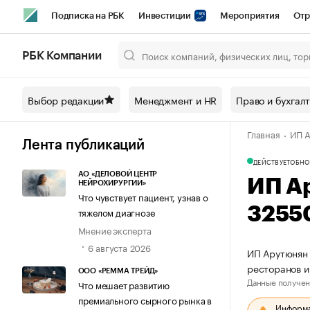
Подписка на РБК
Инвестиции
Мероприятия
Отр
Спорт
Школа управления РБК
РБК Образование
РБ
РБК Компании
Город
Стиль
Крипто
РБК Бизнес-среда
Дискусси
Выбор редакции
Менеджмент и HR
Право и бухгал
Спецпроекты СПб
Конференции СПб
Спецпроекты
Главная
ИП А
Технологии и медиа
Финансы
Рынок наличной валют
Лента публикаций
ДЕЙСТВУЕТ
ОБНО
АО «ДЕЛОВОЙ ЦЕНТР
ИП А
НЕЙРОХИРУРГИИ»
Что чувствует пациент, узнав о
3255
тяжелом диагнозе
Мнение эксперта
6 августа 2026
ИП Арутюнян 
ресторанов и
ООО «РЕММА ТРЕЙД»
Данные получен
Что мешает развитию
премиального сырного рынка в
Информац