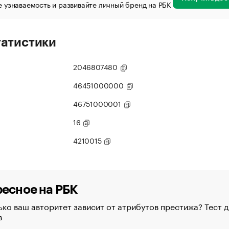
 узнаваемость и развивайте личный бренд на РБК
татистики
2046807480
46451000000
46751000001
16
4210015
есное на РБК
ко ваш авторитет зависит от атрибутов престижа? Тест д
в