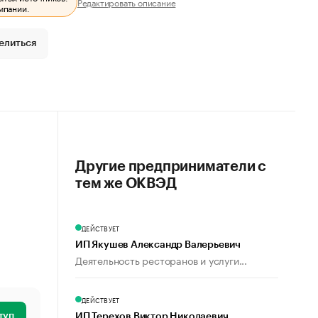
Редактировать описание
мпании.
елиться
Другие предприниматели с
тем же ОКВЭД
ДЕЙСТВУЕТ
ИП Якушев Александр Валерьевич
Деятельность ресторанов и услуги...
ДЕЙСТВУЕТ
туп
ИП Терехов Виктор Николаевич