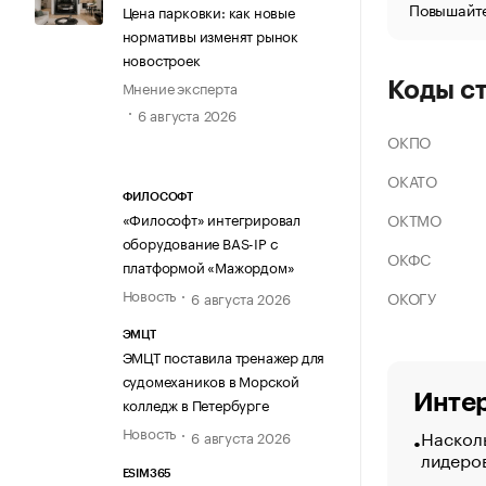
Повышайте
Цена парковки: как новые
нормативы изменят рынок
новостроек
Мнение эксперта
Коды с
6 августа 2026
ОКПО
ОКАТО
ФИЛОСОФТ
ОКТМО
«Философт» интегрировал
оборудование BAS-IP с
ОКФС
платформой «Мажордом»
Новость
ОКОГУ
6 августа 2026
ЭМЦТ
ЭМЦТ поставила тренажер для
судомехаников в Морской
Интер
колледж в Петербурге
Новость
Насколь
6 августа 2026
лидеро
ESIM365