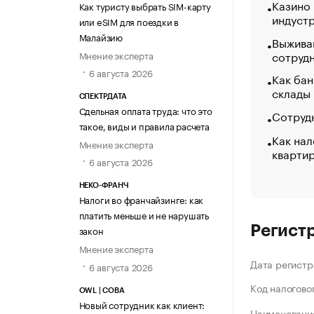
Казино
Как туристу выбрать SIM-карту
индуст
или eSIM для поездки в
Малайзию
Выжива
сотруд
Мнение эксперта
6 августа 2026
Как бан
склады
СПЕКТРДАТА
Сдельная оплата труда: что это
Сотрудн
такое, виды и правила расчета
Как нал
Мнение эксперта
кварти
6 августа 2026
НЕКО-ФРАНЧ
Налоги во франчайзинге: как
платить меньше и не нарушать
Регист
закон
Мнение эксперта
Дата регистр
6 августа 2026
Код налогово
OWL | СОВА
Новый сотрудник как клиент:
Наименование