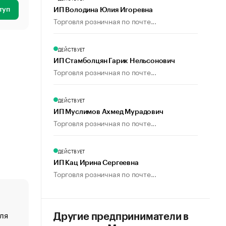
туп
ИП Володина Юлия Игоревна
Торговля розничная по почте...
ДЕЙСТВУЕТ
ИП Стамболцян Гарик Нельсонович
Торговля розничная по почте...
ДЕЙСТВУЕТ
ИП Муслимов Ахмед Мурадович
Торговля розничная по почте...
ДЕЙСТВУЕТ
ИП Кац Ирина Сергеевна
Торговля розничная по почте...
ля
«От спорта тело стареет иначе». Как живет глава ко
Другие предприниматели в
создавшей GTA