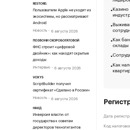
RESTORE:
Казино
Пользователи Apple не уходят из
индуст
экосистемы, но рассматривают
Android
Выжива
сотруд
Новость
6 августа 2026
Как бан
ПОЗВОНИ СКОРОБОГАТОВОЙ
склады
ФНС строит «цифровой
двойник»: как находят скрытые
Сотрудн
доходы
Как нал
Интервью
6 августа 2026
кварти
VOXYS
ScriptBuilder получил
сертификат «Сделано в России»
Новость
6 августа 2026
Регист
НАКД
Инверсия власти: от
Дата регистр
государства к советам
Код налогово
директоров техногигантов