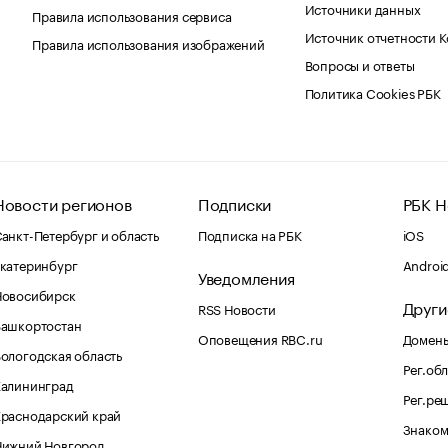
Источники данных
Правила использования сервиса
Источник отчетности 
Правила использования изображений
Вопросы и ответы
Политика Cookies РБК
Новости регионов
Подписки
РБК Н
анкт-Петербург и область
Подписка на РБК
iOS
катеринбург
Androi
Уведомления
Новосибирск
Други
RSS Новости
Башкортостан
Оповещения RBC.ru
Домены
ологодская область
Рег.об
Калининград
Рег.ре
раснодарский край
Знаком
Нижний Новгород