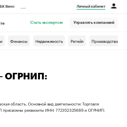
...
БК Вино
Личный кабинет
Стать экспертом
Управлять компанией
кте
азета
жи
Финансы
Недвижимость
Ретейл
Производство
— ОГРНИП:
ская область. Основной вид деятельности: Торговля
ИП присвоены реквизиты ИНН: 772352325689 и ОГРНИП: