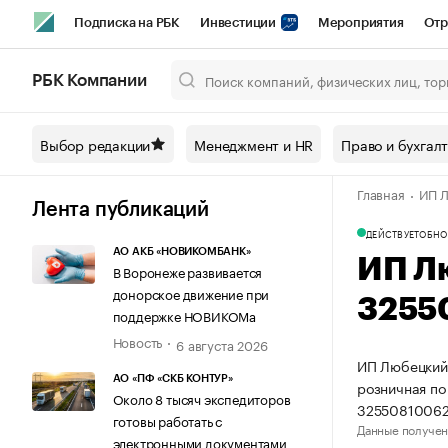
Подписка на РБК
Инвестиции
Мероприятия
Отр
Спорт
Школа управления РБК
РБК Образование
РБ
РБК Компании
Город
Стиль
Крипто
РБК Бизнес-среда
Дискусси
Выбор редакции
Менеджмент и HR
Право и бухгал
Спецпроекты СПб
Конференции СПб
Спецпроекты
Главная
ИП Л
Технологии и медиа
Финансы
Рынок наличной валют
Лента публикаций
ДЕЙСТВУЕТ
ОБНО
АО АКБ «НОВИКОМБАНК»
ИП Л
В Воронеже развивается
донорское движение при
3255
поддержке НОВИКОМа
Новость
6 августа 2026
ИП Любецкий 
АО «ПФ «СКБ КОНТУР»
розничная по
Около 8 тысяч экспедиторов
32550810062
готовы работать с
Данные получен
электронными документами