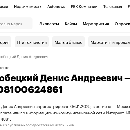
асли
Недвижимость
Autonews
РБК Компании
Телеканал
Р
К Курсы
РБК Life
Тренды
Визионеры
Национальные проекты
Эксперты
Кейсы
Мероприятия
О прое
онный клуб
Исследования
Кредитные рейтинги
Франшизы
Г
терия
IT и технологии
Малый бизнес
Маркетинг и прода
Проверка контрагентов
Политика
Экономика
Бизнес
юбецкий Денис Андреевич
ы
ВЛЕНО
юбецкий Денис Андреевич 
08100624861
Денис Андреевич зарегистрирован 06.11.2025, в регионе — Москов
 почте или по информационно-коммуникационной сети Интернет. 
4861.
ы из публичных государственных источников.