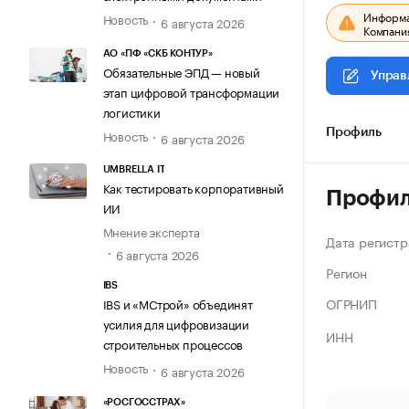
Информац
Новость
6 августа 2026
Компания
АО «ПФ «СКБ КОНТУР»
Обязательные ЭПД — новый
Управ
этап цифровой трансформации
логистики
Новость
Профиль
6 августа 2026
UMBRELLA IT
Как тестировать корпоративный
Профи
ИИ
Мнение эксперта
Дата регистр
6 августа 2026
Регион
IBS
ОГРНИП
IBS и «МСтрой» объединят
усилия для цифровизации
ИНН
строительных процессов
Новость
6 августа 2026
«РОСГОССТРАХ»