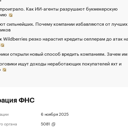
 проиграло. Как ИИ-агенты разрушают букмекерскую
рию
ют сильнейших. Почему компании избавляются от лучших
ников
к Wildberries резко нарастил кредиты селлерам до атак н
ики открыли новый способ вредить компаниям. Зачем им
оговики ищут доходы неработающих покупателей яхт и
р
рация ФНС
ации
6 ноября 2025
го органа
5081