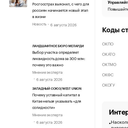
Управляйт
Росгосстрах выяснил, с чего для
Повышайте
россиян начинается новый этап
в жизни
Новость
6 августа 2026
Коды с
ОКПО
ЛАНДШАФТНОЕ БЮРО МЕЛАРДИ
Выбор участка определяет
ОКАТО
ликвидность дома за 300 млн:
ОКТМО
почему это важно
Мнение эксперта
ОКФС
6 августа 2026
ОКОГУ
ЗАПАДНЫЙ СОЮЗ/WEST UNION
Почему уставный капитал в
Китае нельзя указывать «для
солидности»
Интер
Мнение эксперта
Насколь
6 августа 2026
лидеро