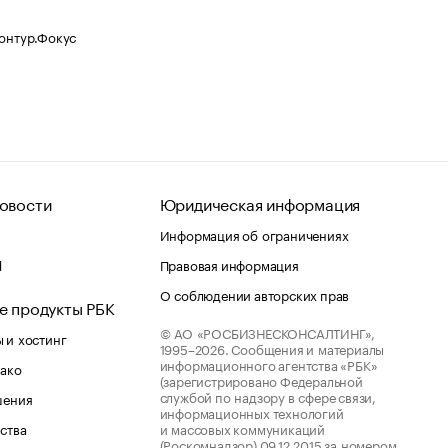
Контур.Фокус
овости
Юридическая информация
Информация об ограничениях
d
Правовая информация
О соблюдении авторских прав
е продукты РБК
© АО «РОСБИЗНЕСКОНСАЛТИНГ»,
 и хостинг
1995–2026.
Сообщения и материалы
информационного агентства «РБК»
лако
(зарегистрировано Федеральной
службой по надзору в сфере связи,
шения
информационных технологий
ства
и массовых коммуникаций
(Роскомнадзор) 09.12.2015 за номером