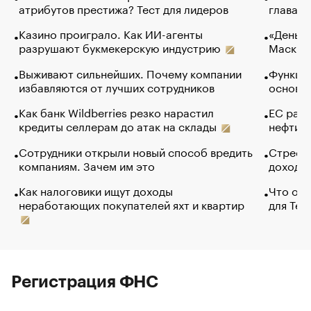
атрибутов престижа? Тест для лидеров
глава к
Казино проиграло. Как ИИ-агенты
«Деньги
разрушают букмекерскую индустрию
Маск в 
Выживают сильнейших. Почему компании
Функции
избавляются от лучших сотрудников
основ э
Как банк Wildberries резко нарастил
ЕС раз
кредиты селлерам до атак на склады
нефти —
Сотрудники открыли новый способ вредить
Стресс 
компаниям. Зачем им это
доходов
Как налоговики ищут доходы
Что обв
неработающих покупателей яхт и квартир
для Tel
Регистрация ФНС