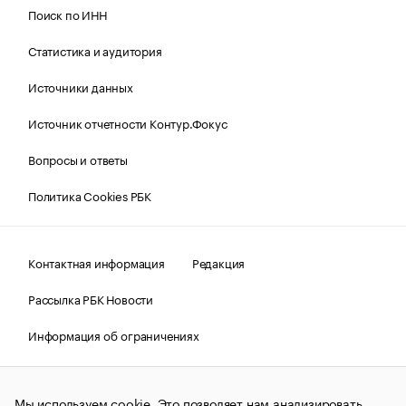
Поиск по ИНН
Статистика и аудитория
Источники данных
Источник отчетности Контур.Фокус
Вопросы и ответы
Политика Cookies РБК
Контактная информация
Редакция
Рассылка РБК Новости
Информация об ограничениях
Правовая информация
О соблюдении авторских прав
Мы используем cookie. Это позволяет нам анализировать
© АО «РОСБИЗНЕСКОНСАЛТИНГ»,
1995–2026.
Сообщения