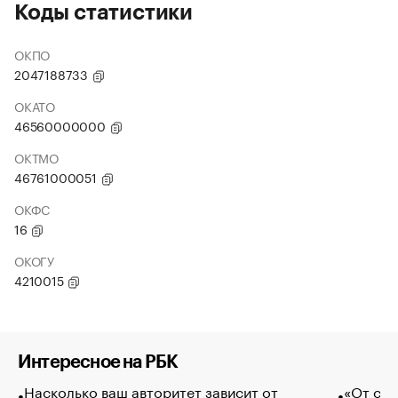
Коды статистики
ОКПО
2047188733
ОКАТО
46560000000
ОКТМО
46761000051
ОКФС
16
ОКОГУ
4210015
Интересное на РБК
Насколько ваш авторитет зависит от
«От спо