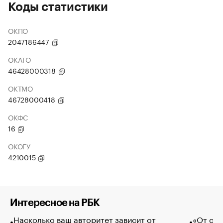
Коды статистики
ОКПО
2047186447
ОКАТО
46428000318
ОКТМО
46728000418
ОКФС
16
ОКОГУ
4210015
Интересное на РБК
Насколько ваш авторитет зависит от
«От спо