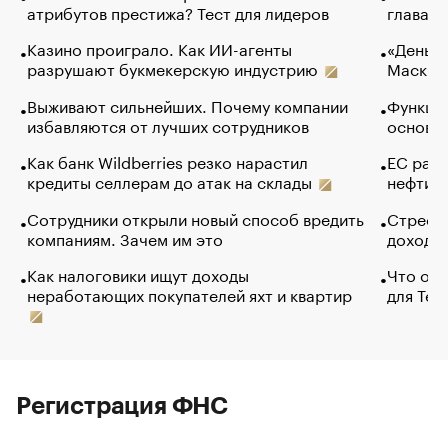
атрибутов престижа? Тест для лидеров
глава к
Казино проиграло. Как ИИ-агенты
«Деньги
разрушают букмекерскую индустрию
Маск в 
Выживают сильнейших. Почему компании
Функции
избавляются от лучших сотрудников
основ э
Как банк Wildberries резко нарастил
ЕС раз
кредиты селлерам до атак на склады
нефти —
Сотрудники открыли новый способ вредить
Стресс 
компаниям. Зачем им это
доходов
Как налоговики ищут доходы
Что обв
неработающих покупателей яхт и квартир
для Tel
Регистрация ФНС