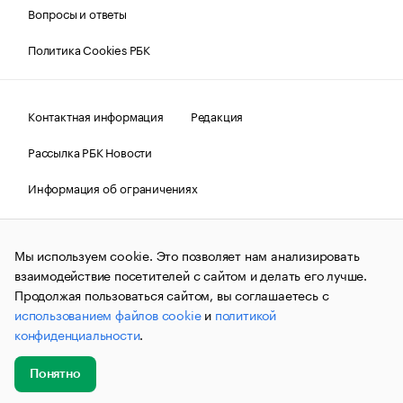
Вопросы и ответы
Политика Cookies РБК
Контактная информация
Редакция
Рассылка РБК Новости
Информация об ограничениях
Правовая информация
О соблюдении авторских прав
Мы используем cookie. Это позволяет нам анализировать
© АО «РОСБИЗНЕСКОНСАЛТИНГ»,
1995–2026.
Сообщения
и материалы информационного агентства «РБК»
взаимодействие посетителей с сайтом и делать его лучше.
(зарегистрировано Федеральной службой по надзору в сфере
Продолжая пользоваться сайтом, вы соглашаетесь с
связи, информационных технологий и массовых
использованием файлов cookie
и
политикой
коммуникаций (Роскомнадзор) 09.12.2015 за номером ИА
№ФС77-63848) сопровождаются пометкой «РБК». Отдельные
конфиденциальности
.
публикации могут содержать информацию,
не предназначенную для пользователей
до 18 лет.
companycardsfeedback@rbc.ru
Понятно
Добавить