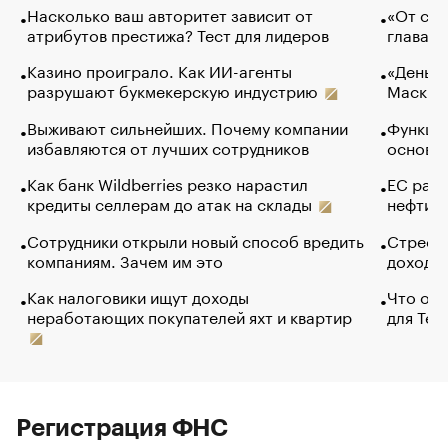
Насколько ваш авторитет зависит от
«От спо
атрибутов престижа? Тест для лидеров
глава к
Казино проиграло. Как ИИ-агенты
«Деньги
разрушают букмекерскую индустрию
Маск в 
Выживают сильнейших. Почему компании
Функции
избавляются от лучших сотрудников
основ э
Как банк Wildberries резко нарастил
ЕС раз
кредиты селлерам до атак на склады
нефти —
Сотрудники открыли новый способ вредить
Стресс 
компаниям. Зачем им это
доходов
Как налоговики ищут доходы
Что обв
неработающих покупателей яхт и квартир
для Tel
Регистрация ФНС