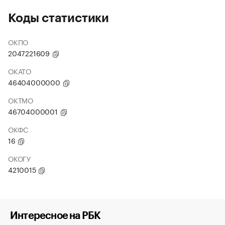
Коды статистики
ОКПО
2047221609
ОКАТО
46404000000
ОКТМО
46704000001
ОКФС
16
ОКОГУ
4210015
Интересное на РБК