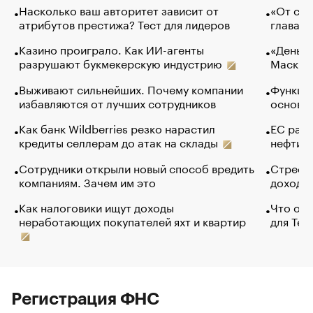
Насколько ваш авторитет зависит от
«От спо
атрибутов престижа? Тест для лидеров
глава к
Казино проиграло. Как ИИ-агенты
«Деньги
разрушают букмекерскую индустрию
Маск в 
Выживают сильнейших. Почему компании
Функции
избавляются от лучших сотрудников
основ э
Как банк Wildberries резко нарастил
ЕС раз
кредиты селлерам до атак на склады
нефти —
Сотрудники открыли новый способ вредить
Стресс 
компаниям. Зачем им это
доходов
Как налоговики ищут доходы
Что обв
неработающих покупателей яхт и квартир
для Tel
Регистрация ФНС