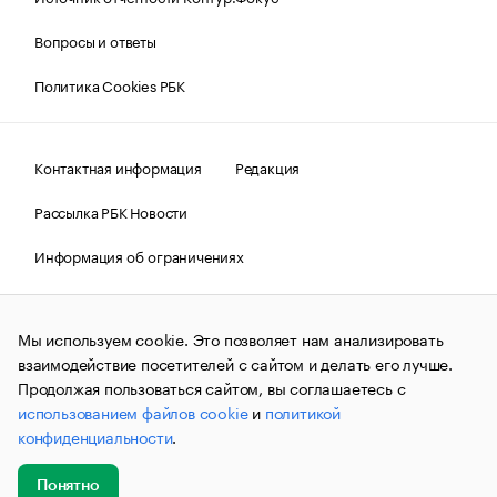
Вопросы и ответы
Политика Cookies РБК
Контактная информация
Редакция
Рассылка РБК Новости
Информация об ограничениях
Правовая информация
О соблюдении авторских прав
Мы используем cookie. Это позволяет нам анализировать
© АО «РОСБИЗНЕСКОНСАЛТИНГ»,
1995–2026.
Сообщения
и материалы информационного агентства «РБК»
взаимодействие посетителей с сайтом и делать его лучше.
(зарегистрировано Федеральной службой по надзору в сфере
Продолжая пользоваться сайтом, вы соглашаетесь с
связи, информационных технологий и массовых
использованием файлов cookie
и
политикой
коммуникаций (Роскомнадзор) 09.12.2015 за номером ИА
№ФС77-63848) сопровождаются пометкой «РБК». Отдельные
конфиденциальности
.
публикации могут содержать информацию,
не предназначенную для пользователей
до 18 лет.
companycardsfeedback@rbc.ru
Понятно