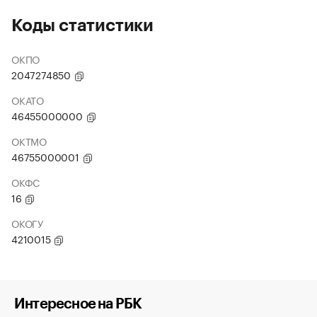
Коды статистики
ОКПО
2047274850
ОКАТО
46455000000
ОКТМО
46755000001
ОКФС
16
ОКОГУ
4210015
Интересное на РБК