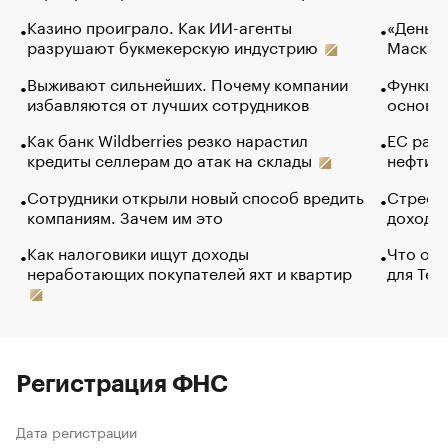
Казино проиграло. Как ИИ-агенты
«Деньги
разрушают букмекерскую индустрию
Маск в 
Выживают сильнейших. Почему компании
Функции
избавляются от лучших сотрудников
основ э
Как банк Wildberries резко нарастил
ЕС раз
кредиты селлерам до атак на склады
нефти —
Сотрудники открыли новый способ вредить
Стресс 
компаниям. Зачем им это
доходов
Как налоговики ищут доходы
Что обв
неработающих покупателей яхт и квартир
для Tel
Регистрация ФНС
Дата регистрации