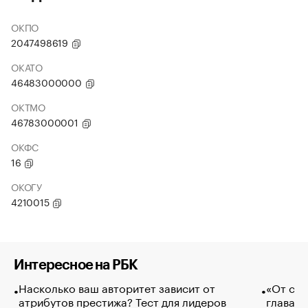
ОКПО
2047498619
ОКАТО
46483000000
ОКТМО
46783000001
ОКФС
16
ОКОГУ
4210015
Интересное на РБК
Насколько ваш авторитет зависит от
«От спо
атрибутов престижа? Тест для лидеров
глава к