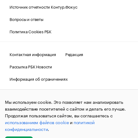
Источник отчетности Контур.Фокус
Вопросы и ответы
Политика Cookies РБК
Контактная информация
Редакция
Рассылка РБК Новости
Информация об ограничениях
Правовая информация
О соблюдении авторских прав
Мы используем cookie. Это позволяет нам анализировать
© АО «РОСБИЗНЕСКОНСАЛТИНГ»,
1995–2026.
Сообщения
и материалы информационного агентства «РБК»
взаимодействие посетителей с сайтом и делать его лучше.
(зарегистрировано Федеральной службой по надзору в сфере
Продолжая пользоваться сайтом, вы соглашаетесь с
связи, информационных технологий и массовых
использованием файлов cookie
и
политикой
коммуникаций (Роскомнадзор) 09.12.2015 за номером ИА
№ФС77-63848) сопровождаются пометкой «РБК». Отдельные
конфиденциальности
.
публикации могут содержать информацию,
не предназначенную для пользователей