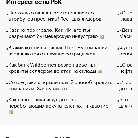
Интересное на РБК
Насколько ваш авторитет зависит от
«От спо
атрибутов престижа? Тест для лидеров
глава к
Казино проиграло. Как ИИ-агенты
«Деньги
разрушают букмекерскую индустрию
Маск в 
Выживают сильнейших. Почему компании
Функции
избавляются от лучших сотрудников
основ э
Как банк Wildberries резко нарастил
ЕС раз
кредиты селлерам до атак на склады
нефти —
Сотрудники открыли новый способ вредить
Стресс 
компаниям. Зачем им это
доходов
Как налоговики ищут доходы
Что обв
неработающих покупателей яхт и квартир
для Tel