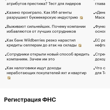
атрибутов престижа? Тест для лидеров
глава к
Казино проиграло. Как ИИ-агенты
«Деньги
разрушают букмекерскую индустрию
Маск в 
Выживают сильнейших. Почему компании
Функции
избавляются от лучших сотрудников
основ э
Как банк Wildberries резко нарастил
ЕС раз
кредиты селлерам до атак на склады
нефти —
Сотрудники открыли новый способ вредить
Стресс 
компаниям. Зачем им это
доходов
Как налоговики ищут доходы
Что обв
неработающих покупателей яхт и квартир
для Tel
Регистрация ФНС