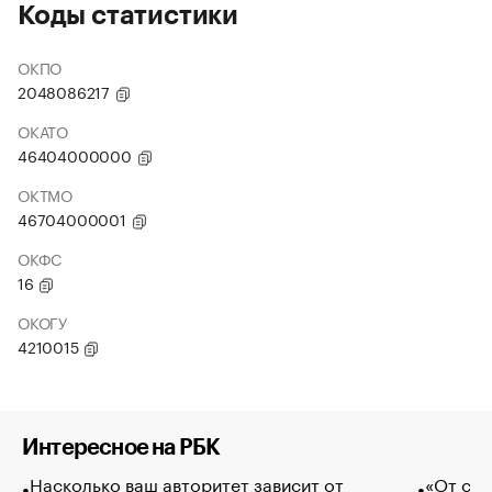
Коды статистики
ОКПО
2048086217
ОКАТО
46404000000
ОКТМО
46704000001
ОКФС
16
ОКОГУ
4210015
Интересное на РБК
Насколько ваш авторитет зависит от
«От спо