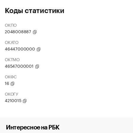
Коды статистики
ОКПО
2048008887
ОКАТО
46447000000
ОКТМО
46547000001
ОКФС
16
ОКОГУ
4210015
Интересное на РБК