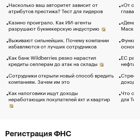
Насколько ваш авторитет зависит от
«От спо
атрибутов престижа? Тест для лидеров
глава к
Казино проиграло. Как ИИ-агенты
«Деньги
разрушают букмекерскую индустрию
Маск в 
Выживают сильнейших. Почему компании
Функции
избавляются от лучших сотрудников
основ э
Как банк Wildberries резко нарастил
ЕС раз
кредиты селлерам до атак на склады
нефти —
Сотрудники открыли новый способ вредить
Стресс 
компаниям. Зачем им это
доходов
Как налоговики ищут доходы
Что обв
неработающих покупателей яхт и квартир
для Tel
Регистрация ФНС