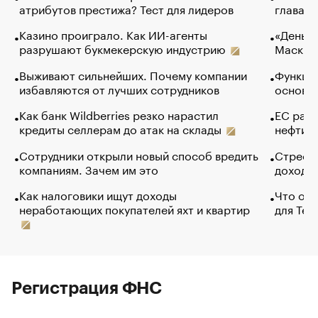
атрибутов престижа? Тест для лидеров
глава к
Казино проиграло. Как ИИ-агенты
«Деньги
разрушают букмекерскую индустрию
Маск в 
Выживают сильнейших. Почему компании
Функции
избавляются от лучших сотрудников
основ э
Как банк Wildberries резко нарастил
ЕС раз
кредиты селлерам до атак на склады
нефти —
Сотрудники открыли новый способ вредить
Стресс 
компаниям. Зачем им это
доходов
Как налоговики ищут доходы
Что обв
неработающих покупателей яхт и квартир
для Tel
Регистрация ФНС