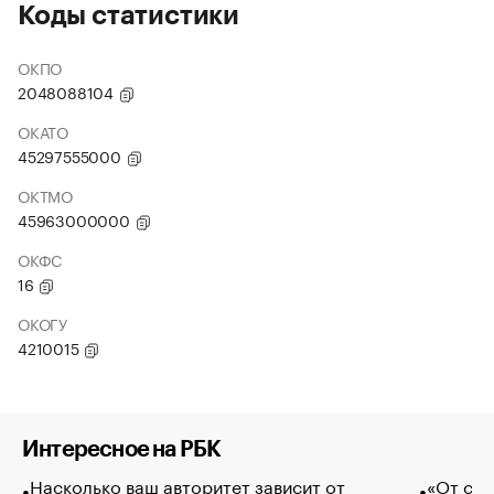
Коды статистики
ОКПО
2048088104
ОКАТО
45297555000
ОКТМО
45963000000
ОКФС
16
ОКОГУ
4210015
Интересное на РБК
Насколько ваш авторитет зависит от
«От спо