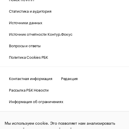
Статистика и аудитория
Источники данных
Источник отчетности Контур.Фокус
Вопросы и ответы
Политика Cookies РБК
Контактная информация
Редакция
Рассылка РБК Новости
Информация об ограничениях
Правовая информация
О соблюдении авторских прав
Мы используем cookie. Это позволяет нам анализировать
© АО «РОСБИЗНЕСКОНСАЛТИНГ»,
1995–2026.
Сообщения
и материалы информационного агентства «РБК»