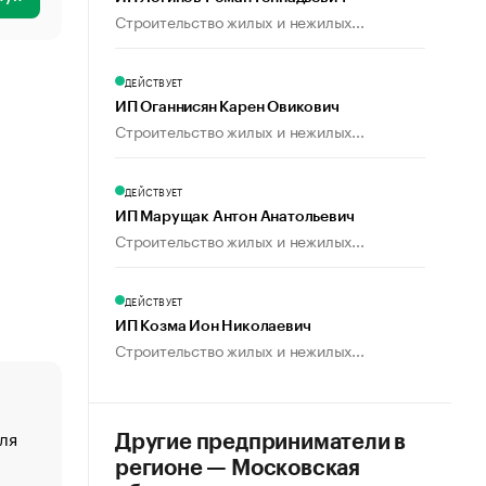
Строительство жилых и нежилых...
ДЕЙСТВУЕТ
ИП Оганнисян Карен Овикович
Строительство жилых и нежилых...
ДЕЙСТВУЕТ
ИП Марущак Антон Анатольевич
Строительство жилых и нежилых...
ДЕЙСТВУЕТ
ИП Козма Ион Николаевич
Строительство жилых и нежилых...
ля
«От спорта тело стареет иначе». Как живет глава ко
Другие предприниматели в
создавшей GTA
регионе — Московская