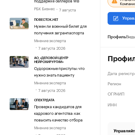
поддержке селлеров WB
Компания
РБК Бизнес
7 августа
Управ
ПОВЕСТОК.НЕТ
Нужен ли военный билет для
получения загранпаспорта
Профиль
Виды
Мнение эксперта
7 августа 2026
Профи
АО «ДЕЛОВОЙ ЦЕНТР
НЕЙРОХИРУРГИИ»
Судорожные приступы: что
Дата регистр
нужно знать пациенту
Мнение эксперта
Регион
7 августа 2026
ОГРНИП
СПЕКТРДАТА
ИНН
Проверка кандидатов для
кадрового агентства: как
повысить качество отбора
Мнение эксперта
Управляйт
7 августа 2026