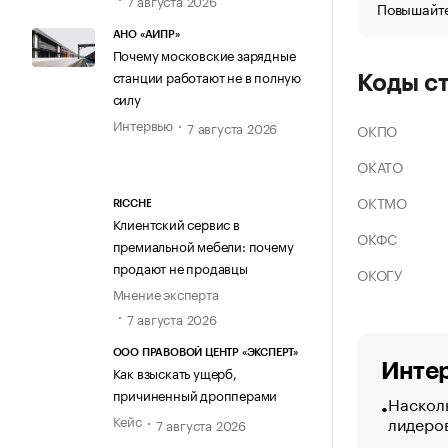
Повышайте
АНО «АИПР»
Почему московские зарядные
станции работают не в полную
Коды с
силу
Интервью
7 августа 2026
ОКПО
ОКАТО
ОКТМО
RICCHE
Клиентский сервис в
ОКФС
премиальной мебели: почему
продают не продавцы
ОКОГУ
Мнение эксперта
7 августа 2026
ООО ПРАВОВОЙ ЦЕНТР «ЭКСПЕРТ»
Интер
Как взыскать ущерб,
причиненный дропперами
Насколь
лидеро
Кейс
7 августа 2026