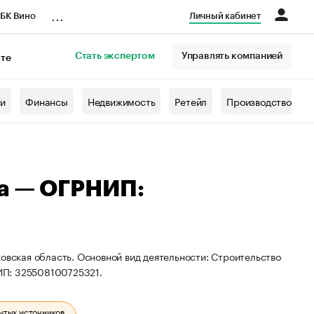
...
БК Вино
Личный кабинет
Стать экспертом
Управлять компанией
кте
азета
жи
Финансы
Недвижимость
Ретейл
Производство
на — ОГРНИП:
овская область. Основной вид деятельности: Строительство
ИП: 325508100725321.
ытых источников.