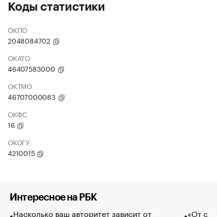
Коды статистики
ОКПО
2048084702
ОКАТО
46407583000
ОКТМО
46707000083
ОКФС
16
ОКОГУ
4210015
Интересное на РБК
Насколько ваш авторитет зависит от
«От спо