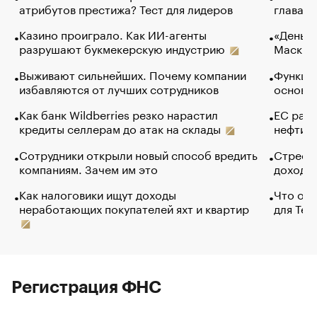
атрибутов престижа? Тест для лидеров
глава к
Казино проиграло. Как ИИ-агенты
«Деньги
разрушают букмекерскую индустрию
Маск в 
Выживают сильнейших. Почему компании
Функции
избавляются от лучших сотрудников
основ э
Как банк Wildberries резко нарастил
ЕС раз
кредиты селлерам до атак на склады
нефти —
Сотрудники открыли новый способ вредить
Стресс 
компаниям. Зачем им это
доходов
Как налоговики ищут доходы
Что обв
неработающих покупателей яхт и квартир
для Tel
Регистрация ФНС