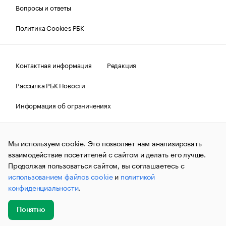
Вопросы и ответы
Политика Cookies РБК
Контактная информация
Редакция
Рассылка РБК Новости
Информация об ограничениях
Правовая информация
О соблюдении авторских прав
Мы используем cookie. Это позволяет нам анализировать
© АО «РОСБИЗНЕСКОНСАЛТИНГ»,
1995–2026.
Сообщения
и материалы информационного агентства «РБК»
взаимодействие посетителей с сайтом и делать его лучше.
(зарегистрировано Федеральной службой по надзору в сфере
Продолжая пользоваться сайтом, вы соглашаетесь с
связи, информационных технологий и массовых
использованием файлов cookie
и
политикой
коммуникаций (Роскомнадзор) 09.12.2015 за номером ИА
№ФС77-63848) сопровождаются пометкой «РБК». Отдельные
конфиденциальности
.
публикации могут содержать информацию,
не предназначенную для пользователей
до 18 лет.
companycardsfeedback@rbc.ru
Понятно
Добавить