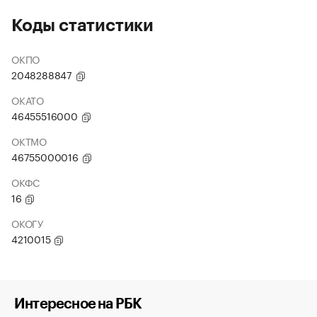
Коды статистики
ОКПО
2048288847
ОКАТО
46455516000
ОКТМО
46755000016
ОКФС
16
ОКОГУ
4210015
Интересное на РБК