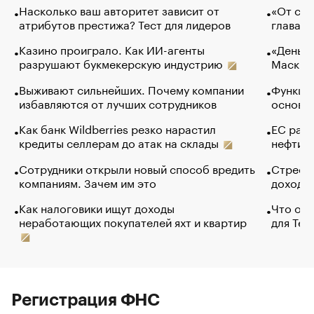
Насколько ваш авторитет зависит от
«От спо
атрибутов престижа? Тест для лидеров
глава к
Казино проиграло. Как ИИ-агенты
«Деньги
разрушают букмекерскую индустрию
Маск в 
Выживают сильнейших. Почему компании
Функции
избавляются от лучших сотрудников
основ э
Как банк Wildberries резко нарастил
ЕС раз
кредиты селлерам до атак на склады
нефти —
Сотрудники открыли новый способ вредить
Стресс 
компаниям. Зачем им это
доходов
Как налоговики ищут доходы
Что обв
неработающих покупателей яхт и квартир
для Tel
Регистрация ФНС