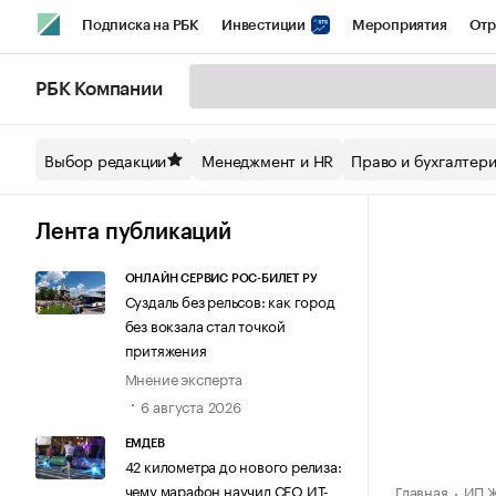
Подписка на РБК
Инвестиции
Мероприятия
Отр
Спорт
Школа управления РБК
РБК Образование
РБ
РБК Компании
Стиль
Крипто
РБК Бизнес-среда
Дискуссионный кл
Выбор редакции
Менеджмент и HR
Право и бухгалтер
Спецпроекты СПб
Конференции СПб
Спецпроекты
Технологии и медиа
Финансы
Рынок наличной валют
Лента публикаций
ОНЛАЙН СЕРВИС РОС-БИЛЕТ РУ
Суздаль без рельсов: как город
без вокзала стал точкой
притяжения
Мнение эксперта
6 августа 2026
ЕМДЕВ
42 километра до нового релиза:
чему марафон научил СЕО ИТ-
Главная
ИП Ж