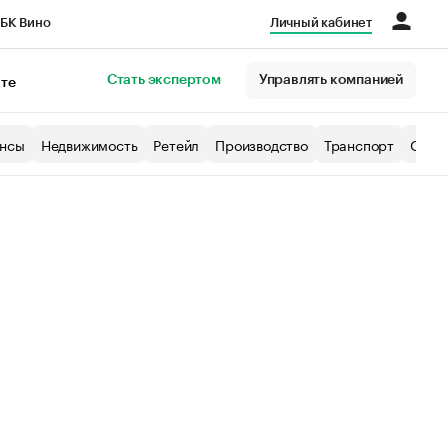
БК Вино
Личный кабинет
Город
Стать экспертом
Управлять компанией
кте
нсы
Недвижимость
Ретейл
Производство
Транспорт
Образ