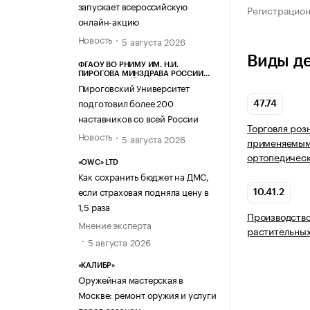
запускает всероссийскую
Регистрацио
онлайн-акцию
Новость
5 августа 2026
Виды д
ФГАОУ ВО РНИМУ ИМ. Н.И.
ПИРОГОВА МИНЗДРАВА РОССИИ
(ПИРОГОВСКИЙ УНИВЕРСИТЕТ)
Пироговский Университет
подготовил более 200
47.74
наставников со всей России
Торговля роз
Новость
5 августа 2026
применяемыми
ортопедическ
«OWC» LTD
Как сохранить бюджет на ДМС,
если страховая подняла цену в
10.41.2
1,5 раза
Производств
Мнение эксперта
растительных
5 августа 2026
«КАЛИБР»
Оружейная мастерская в
Москве: ремонт оружия и услуги
перед сезоном