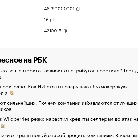
46790000001
16
4210015
есное на РБК
ко ваш авторитет зависит от атрибутов престижа? Тест д
в
 проиграло. Как ИИ-агенты разрушают букмекерскую
рию
ют сильнейших. Почему компании избавляются от лучших
ников
к Wildberries резко нарастил кредиты селлерам до атак н
ики открыли новый способ вредить компаниям. Зачем им