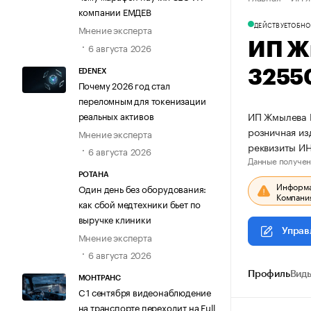
компании ЕМДЕВ
ДЕЙСТВУЕТ
ОБНО
Мнение эксперта
ИП Ж
6 августа 2026
3255
EDENEX
Почему 2026 год стал
переломным для токенизации
реальных активов
ИП Жмылева И
розничная из
Мнение эксперта
реквизиты И
6 августа 2026
Данные получен
РОТАНА
Информац
Один день без оборудования:
Компания
как сбой медтехники бьет по
выручке клиники
Управ
Мнение эксперта
6 августа 2026
Профиль
Виды
МОНТРАНС
С 1 сентября видеонаблюдение
на транспорте переходит на Full