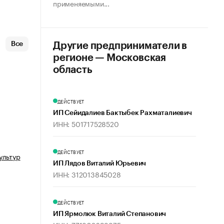
применяемыми...
Все
Другие предприниматели в
регионе — Московская
область
ДЕЙСТВУЕТ
ИП Сейидалиев Бактыбек Рахматалиевич
ИНН: 501717528520
ДЕЙСТВУЕТ
ультур
ИП Лядов Виталий Юрьевич
ИНН: 312013845028
ДЕЙСТВУЕТ
ИП Ярмолюк Виталий Степанович