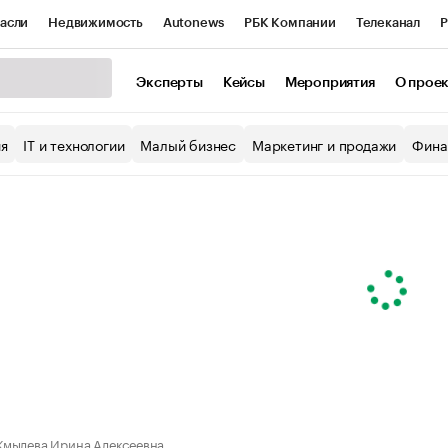
асли
Недвижимость
Autonews
РБК Компании
Телеканал
Р
К Курсы
РБК Life
Тренды
Визионеры
Национальные проекты
Эксперты
Кейсы
Мероприятия
О прое
уб
Исследования
Кредитные рейтинги
Франшизы
Газета
ия
IT и технологии
Малый бизнес
Маркетинг и продажи
Фина
Проверка контрагентов
Политика
Экономика
Бизнес
ы
мылева Ирина Алексеевна