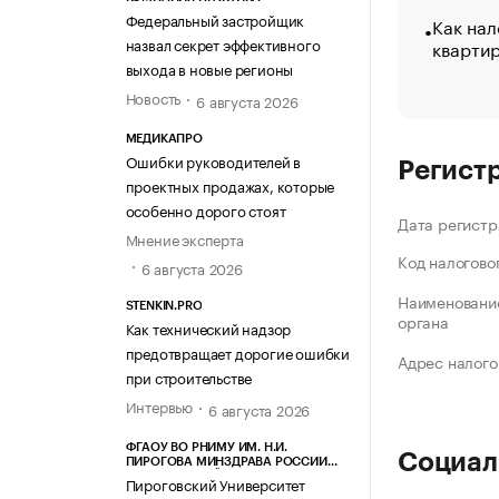
Федеральный застройщик
Как нал
назвал секрет эффективного
кварти
выхода в новые регионы
Новость
6 августа 2026
МЕДИКАПРО
Ошибки руководителей в
Регист
проектных продажах, которые
особенно дорого стоят
Дата регистр
Мнение эксперта
Код налогово
6 августа 2026
Наименование
STENKIN.PRO
органа
Как технический надзор
предотвращает дорогие ошибки
Адрес налого
при строительстве
Интервью
6 августа 2026
ФГАОУ ВО РНИМУ ИМ. Н.И.
Социал
ПИРОГОВА МИНЗДРАВА РОССИИ
(ПИРОГОВСКИЙ УНИВЕРСИТЕТ)
Пироговский Университет