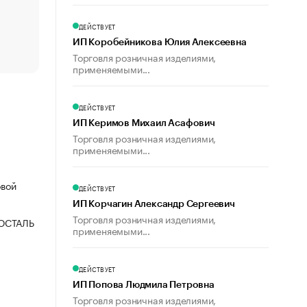
счастья
Что обвинения против Павла Дурова значат для Tele
ДЕЙСТВУЕТ
пользователей
ИП Коробейникова Юлия Алексеевна
Торговля розничная изделиями,
применяемыми...
ДЕЙСТВУЕТ
ИП Керимов Михаил Асафович
Торговля розничная изделиями,
применяемыми...
овой
ДЕЙСТВУЕТ
ИП Корчагин Александр Сергеевич
Торговля розничная изделиями,
ОСТАЛЬ
применяемыми...
ДЕЙСТВУЕТ
ИП Попова Людмила Петровна
Торговля розничная изделиями,