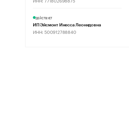
ИНН: 771802698875
ДЕЙСТВУЕТ
ИП Эйсмонт Инесса Леонидовна
ИНН: 500912788840