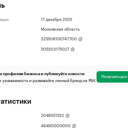
ль
ации
17 декабря 2025
Московская область
325508100747700
505303175027
е профилем бизнеса и публикуйте новости
Получить дос
 узнаваемость и развивайте личный бренд на РБК
татистики
2048551532
46490000000