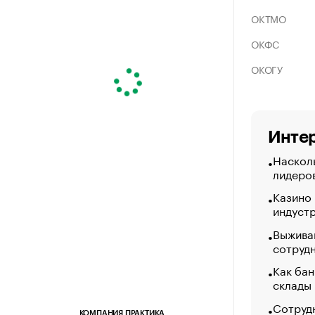
ОКТМО
ОКФС
ОКОГУ
Интер
Насколь
лидеро
Казино
индуст
Выжива
сотруд
Как бан
склады
Сотрудн
КОМПАНИЯ ПРАКТИКА