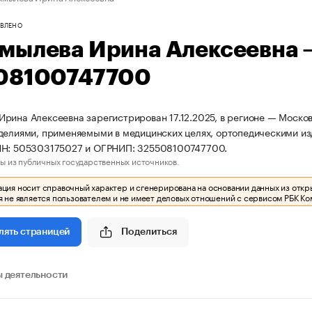
ВЛЕНО
мылева Ирина Алексеевна 
08100747700
рина Алексеевна зарегистрирован 17.12.2025, в регионе — Москов
делиями, применяемыми в медицинских целях, ортопедическими и
НН: 505303175027 и ОГРНИП: 325508100747700.
ы из публичных государственных источников.
ия носит справочный характер и сгенерирована на основании данных из откр
 не является пользователем и не имеет деловых отношений с сервисом РБК Ко
Поделиться
лять страницей
 деятельности