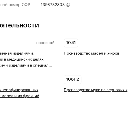
нный номер СФР
1398732303
еятельности
10.41
ОСНОВНОЙ
ничная изделиями,
Производство масел и жиров
 в медицинских целях,
ими изделиями в специал…
10.61.2
о нерафинированных
Производство муки из зерновых к
 масел и их фракций