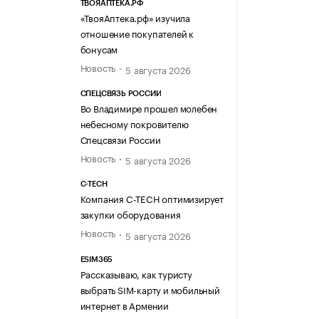
ТВОЯАПТЕКА.РФ
«ТвояАптека.рф» изучила
отношение покупателей к
бонусам
Новость
5 августа 2026
СПЕЦСВЯЗЬ РОССИИ
Во Владимире прошел молебен
небесному покровителю
Спецсвязи России
Новость
5 августа 2026
C-TECH
Компания C-TECH оптимизирует
закупки оборудования
Новость
5 августа 2026
ESIM365
Рассказываю, как туристу
выбрать SIM-карту и мобильный
интернет в Армении