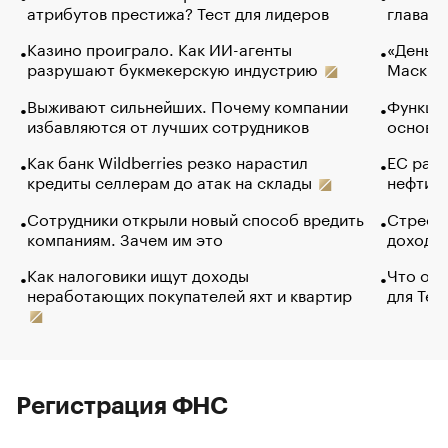
атрибутов престижа? Тест для лидеров
глава к
Казино проиграло. Как ИИ-агенты
«Деньги
разрушают букмекерскую индустрию
Маск в 
Выживают сильнейших. Почему компании
Функции
избавляются от лучших сотрудников
основ э
Как банк Wildberries резко нарастил
ЕС раз
кредиты селлерам до атак на склады
нефти —
Сотрудники открыли новый способ вредить
Стресс 
компаниям. Зачем им это
доходов
Как налоговики ищут доходы
Что обв
неработающих покупателей яхт и квартир
для Tel
Регистрация ФНС