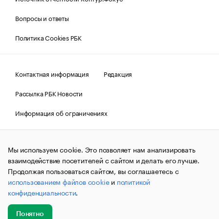
Вопросы и ответы
Политика Cookies РБК
Контактная информация
Редакция
Рассылка РБК Новости
Информация об ограничениях
Правовая информация
О соблюдении авторских прав
Мы используем cookie. Это позволяет нам анализировать
© АО «РОСБИЗНЕСКОНСАЛТИНГ»,
1995–2026.
Сообщения
и материалы информационного агентства «РБК»
взаимодействие посетителей с сайтом и делать его лучше.
(зарегистрировано Федеральной службой по надзору в сфере
Продолжая пользоваться сайтом, вы соглашаетесь с
связи, информационных технологий и массовых
использованием файлов cookie
и
политикой
коммуникаций (Роскомнадзор) 09.12.2015 за номером ИА
№ФС77-63848) сопровождаются пометкой «РБК». Отдельные
конфиденциальности
.
публикации могут содержать информацию,
не предназначенную для пользователей
до 18 лет.
companycardsfeedback@rbc.ru
Понятно