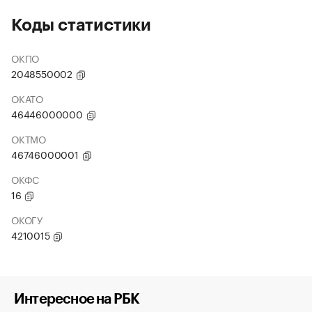
Коды статистики
ОКПО
2048550002
ОКАТО
46446000000
ОКТМО
46746000001
ОКФС
16
ОКОГУ
4210015
Интересное на РБК