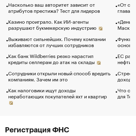
Насколько ваш авторитет зависит от
«От спо
атрибутов престижа? Тест для лидеров
глава к
Казино проиграло. Как ИИ-агенты
«Деньги
разрушают букмекерскую индустрию
Маск в 
Выживают сильнейших. Почему компании
Функции
избавляются от лучших сотрудников
основ э
Как банк Wildberries резко нарастил
ЕС раз
кредиты селлерам до атак на склады
нефти —
Сотрудники открыли новый способ вредить
Стресс 
компаниям. Зачем им это
доходов
Как налоговики ищут доходы
Что обв
неработающих покупателей яхт и квартир
для Tel
Регистрация ФНС