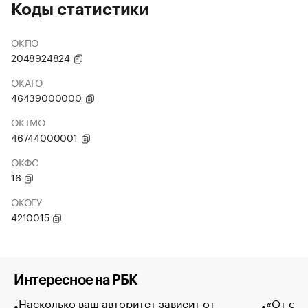
Коды статистики
ОКПО
2048924824
ОКАТО
46439000000
ОКТМО
46744000001
ОКФС
16
ОКОГУ
4210015
Интересное на РБК
Насколько ваш авторитет зависит от
«От спо