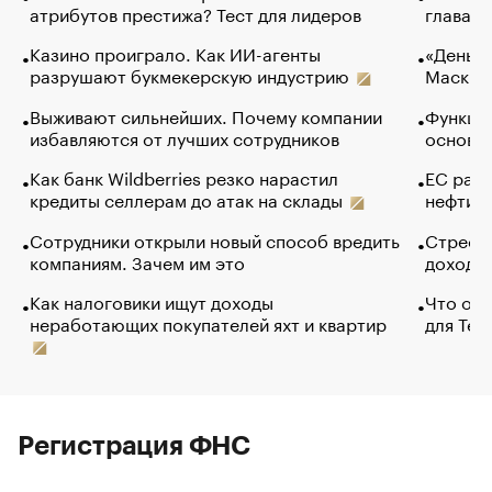
атрибутов престижа? Тест для лидеров
глава к
Казино проиграло. Как ИИ-агенты
«Деньги
разрушают букмекерскую индустрию
Маск в 
Выживают сильнейших. Почему компании
Функции
избавляются от лучших сотрудников
основ э
Как банк Wildberries резко нарастил
ЕС раз
кредиты селлерам до атак на склады
нефти —
Сотрудники открыли новый способ вредить
Стресс 
компаниям. Зачем им это
доходов
Как налоговики ищут доходы
Что обв
неработающих покупателей яхт и квартир
для Tel
Регистрация ФНС