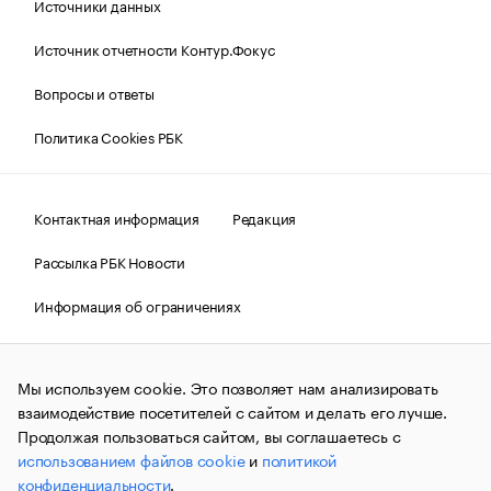
Источники данных
Источник отчетности Контур.Фокус
Вопросы и ответы
Политика Cookies РБК
Контактная информация
Редакция
Рассылка РБК Новости
Информация об ограничениях
Правовая информация
О соблюдении авторских прав
Мы используем cookie. Это позволяет нам анализировать
© АО «РОСБИЗНЕСКОНСАЛТИНГ»,
1995–2026.
Сообщения
и материалы информационного агентства «РБК»
взаимодействие посетителей с сайтом и делать его лучше.
(зарегистрировано Федеральной службой по надзору в сфере
Продолжая пользоваться сайтом, вы соглашаетесь с
связи, информационных технологий и массовых
использованием файлов cookie
и
политикой
коммуникаций (Роскомнадзор) 09.12.2015 за номером ИА
№ФС77-63848) сопровождаются пометкой «РБК». Отдельные
конфиденциальности
.